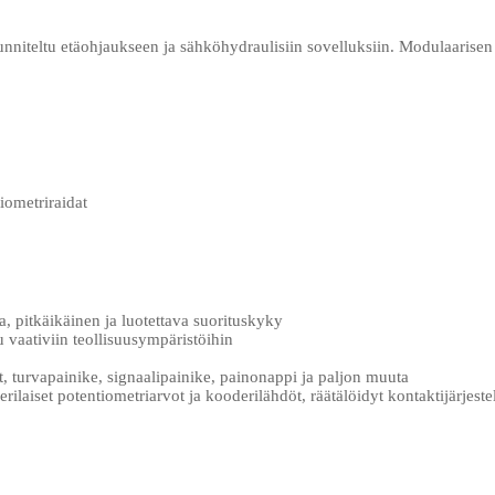
unniteltu etäohjaukseen ja sähköhydraulisiin sovelluksiin. Modulaarise
iometriraidat
 pitkäikäinen ja luotettava suorituskyky
vaativiin teollisuusympäristöihin
, turvapainike, signaalipainike, painonappi ja paljon muuta
 erilaiset potentiometriarvot ja kooderilähdöt, räätälöidyt kontaktijärjest