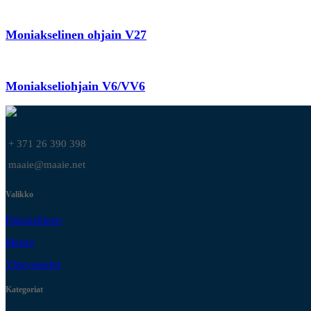
Moniakselinen ohjain V27
Moniakseliohjain V6/VV6
+ 371 26 390 398
maaie@maaie.net
Valikko
Pääasiallinen
Meistä
Yhteystiedot
Kategoriat