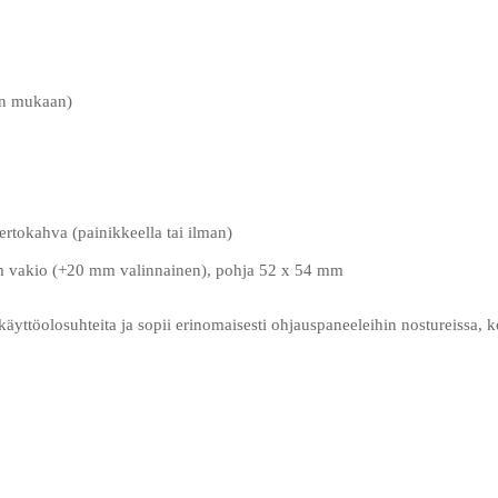
on mukaan)
ertokahva (painikkeella tai ilman)
 vakio (+20 mm valinnainen), pohja 52 x 54 mm
yttöolosuhteita ja sopii erinomaisesti ohjauspaneeleihin nostureissa, k