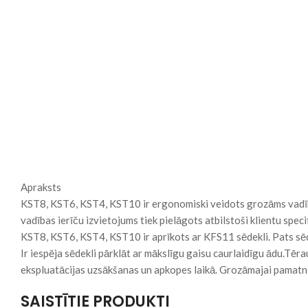
Apraksts
KST8, KST6, KST4, KST10 ir ergonomiski veidots grozāms vadības
vadības ierīču izvietojums tiek pielāgots atbilstoši klientu spec
KST8, KST6, KST4, KST10 ir aprīkots ar KFS11 sēdekli. Pats sēdek
Ir iespēja sēdekli pārklāt ar mākslīgu gaisu caurlaidīgu ādu.Tērau
ekspluatācijas uzsākšanas un apkopes laikā. Grozāmajai pamatnei 
SAISTĪTIE PRODUKTI