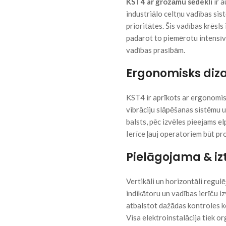
KST4 ar grozāmu sēdekli
ir a
industriālo celtņu vadības si
prioritātes. Šis vadības krēsls
padarot to piemērotu intensīv
vadības prasībām.
Ergonomisks diza
KST4 ir aprīkots ar ergonomisk
vibrāciju slāpēšanas sistēmu u
balsts, pēc izvēles pieejams 
Ierīce ļauj operatoriem būt p
Pielāgojama & iz
Vertikāli un horizontāli regul
indikātoru un vadības ierīču i
atbalstot dažādas kontroles ko
Visa elektroinstalācija tiek or