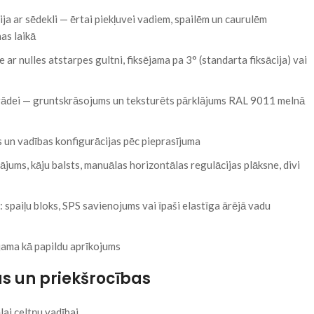
ja ar sēdekli — ērtai piekļuvei vadiem, spailēm un caurulēm
as laikā
 nulles atstarpes gultni, fiksējama pa 3° (standarta fiksācija) vai
trādei — gruntskrāsojums un teksturēts pārklājums RAL 9011 melnā
 un vadības konfigurācijas pēc pieprasījuma
jums, kāju balsts, manuālas horizontālas regulācijas plāksne, divi
: spaiļu bloks, SPS savienojums vai īpaši elastīga ārējā vadu
jama kā papildu aprīkojums
s un priekšrocības
lai celtņu vadībai