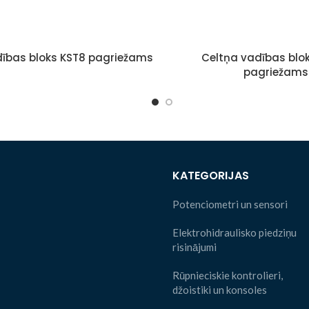
dības bloks KST8 pagriežams
Celtņa vadības blo
pagriežams
KATEGORIJAS
Potenciometri un sensori
Elektrohidraulisko piedziņu
risinājumi
Rūpnieciskie kontrolieri,
džoistiki un konsoles