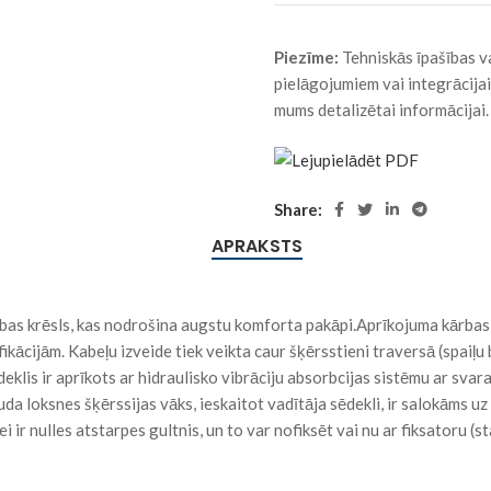
Piezīme:
Tehniskās īpašības va
pielāgojumiem vai integrācijai 
mums detalizētai informācijai.
Share:
APRAKSTS
 krēsls, kas nodrošina augstu komforta pakāpi.Aprīkojuma kārbas ir 
ifikācijām. Kabeļu izveide tiek veikta caur šķērsstieni traversā (spaiļ
lis ir aprīkots ar hidraulisko vibrāciju absorbcijas sistēmu ar svara 
da loksnes šķērssijas vāks, ieskaitot vadītāja sēdekli, ir salokāms uz p
ir nulles atstarpes gultnis, un to var nofiksēt vai nu ar fiksatoru (s