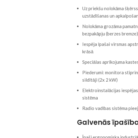
Uz priekšu nolokāma šķērssi
uzstādīšanas un apkalpošan
Nolokāma grozāma pamatne ar
bezpakāpju (berzes bremze)
Iespēja īpašai virsmas aps
krāsā
Speciālas aprīkojuma kastes
Piederumi: monitora stiprinā
sildītāji (2x 2 kW)
Elektroinstalācijas iespējas
sistēma
Radio vadības sistēma piee
Galvenās īpašība
Īpaši ergonomiska industriā