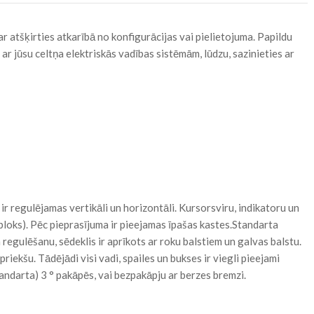
r atšķirties atkarībā no konfigurācijas vai pielietojuma. Papildu
ar jūsu celtņa elektriskās vadības sistēmām, lūdzu, sazinieties ar
regulējamas vertikāli un horizontāli. Kursorsviru, indikatoru un
u bloks). Pēc pieprasījuma ir pieejamas īpašas kastes.Standarta
regulēšanu, sēdeklis ir aprīkots ar roku balstiem un galvas balstu.
riekšu. Tādējādi visi vadi, spailes un bukses ir viegli pieejami
tandarta) 3 ° pakāpēs, vai bezpakāpju ar berzes bremzi.