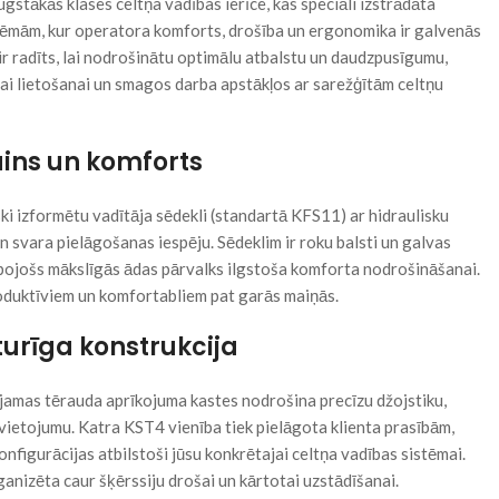
ugstākās klases celtņa vadības ierīce, kas speciāli izstrādāta
stēmām, kur operatora komforts, drošība un ergonomika ir galvenās
 ir radīts, lai nodrošinātu optimālu atbalstu un daudzpusīgumu,
ai lietošanai un smagos darba apstākļos ar sarežģītām celtņu
ins un komforts
i izformētu vadītāja sēdekli (standartā KFS11) ar hidraulisku
n svara pielāgošanas iespēju. Sēdeklim ir roku balsti un galvas
elpojošs mākslīgās ādas pārvalks ilgstoša komforta nodrošināšanai.
roduktīviem un komfortabliem pat garās maiņās.
turīga konstrukcija
ējamas tērauda aprīkojuma kastes nodrošina precīzu džojstiku,
zvietojumu. Katra KST4 vienība tiek pielāgota klienta prasībām,
nfigurācijas atbilstoši jūsu konkrētajai celtņa vadības sistēmai.
ganizēta caur šķērssiju drošai un kārtotai uzstādīšanai.