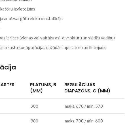
ikatoru izvietojums
ja ar aizsargātu elektroinstalāciju
e
s ierīces (vienas vai vairāku asi, divrokturu un slēdžu vadību)
uma kastu konfigurācijas dažādām operatoru un lietojumu
ācija
KASTES
PLATUMS, B
REGULĀCIJAS
(MM)
DIAPAZONS, C (MM)
900
maks. 670 / min. 570
980
maks. 700 / min. 600