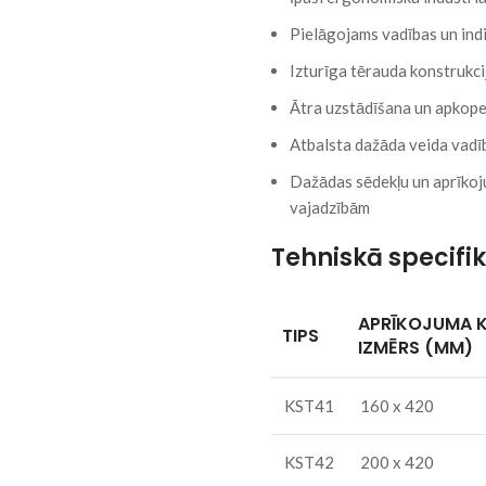
Pielāgojams vadības un ind
Izturīga tērauda konstrukci
Ātra uzstādīšana un apkop
Atbalsta dažāda veida vadība
Dažādas sēdekļu un aprīkoj
vajadzībām
Tehniskā specifik
APRĪKOJUMA 
TIPS
IZMĒRS (MM)
KST41
160 x 420
KST42
200 x 420