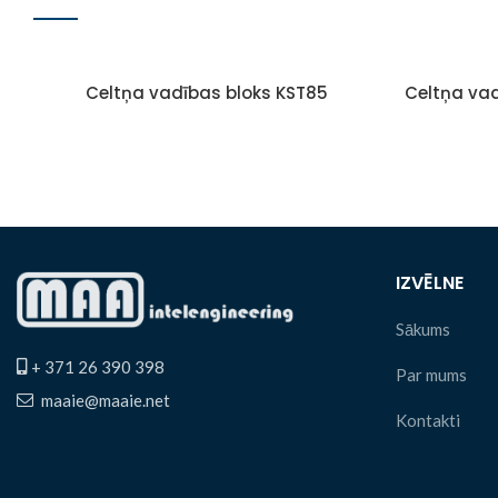
Celtņa vadības bloks KST85
Celtņa va
IZVĒLNE
Sākums
+ 371 26 390 398
Par mums
maaie@maaie.net
Kontakti