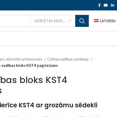
LATVIEŠU
IZVĒLĒTIES KATEGORIJAI
eri, džoistiki un konsoles
Celtņa vadības sistēmas
 vadības bloks KST4 pagriežams
ības bloks KST4
s
ierīce KST4 ar grozāmu sēdekli