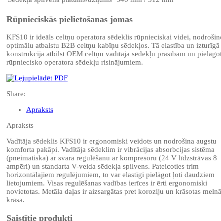
Rūpnieciskās pielietošanas jomas
KFS10 ir ideāls celtņu operatora sēdeklis rūpnieciskai videi, nodrošin
optimālu atbalstu B2B celtņu kabīņu sēdekļos. Tā elastība un izturīgā
konstrukcija atbilst OEM celtņu vadītāja sēdekļu prasībām un pielāgo
rūpniecisko operatora sēdekļu risinājumiem.
Share:
Apraksts
Apraksts
Vadītāja sēdeklis KFS10 ir ergonomiski veidots un nodrošina augstu
komforta pakāpi. Vadītāja sēdeklim ir vibrācijas absorbcijas sistēma
(pneimatiska) ar svara regulēšanu ar kompresoru (24 V līdzstrāvas 8
ampēri) un standarta V-veida sēdekļa spilvens. Pateicoties trim
horizontālajiem regulējumiem, to var elastīgi pielāgot ļoti daudziem
lietojumiem. Visas regulēšanas vadības ierīces ir ērti ergonomiski
novietotas. Metāla daļas ir aizsargātas pret koroziju un krāsotas meln
krāsā.
Saistītie produkti