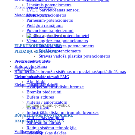
Lineārais potenciometrs
Potenciometra piederumi
LVDT pārvietošanās sensori
Motor-potenciometrs
Motor-potenciometrs
Pārnesum-potenciometrs
Pielāgoti risinājumi
Potenciometra piederumi
Vairāku agriezienu potenciometri
Viena apgrieziena potenciometrs
ELEKTROHIDRAULISKO
Oglekļa plēves potenciometrs
Stieples potenciometrs
PIEDZIŅU RISINĀJUMI
Strāvas vadoša plastika potenciometrs
Prettriecienu buferi
Bremžu vadības bloks
Rotora bloķēšana
EMG ESSE
Rūpnieciskās bremžu sistēmas un piedziņas/apstādināšanas
komponentes
Elektrohidrauliskie pievadi EMG
Āķu bloki
Elektrohidrauliskie dzinēji
Avārijas suportu disku bremze
Bremžu piederumi
Bufera atdures
Buferis / amortizators
Celtņa riteņi
Industriālās disku un trumuļu bremzes
RŪPNIECISKIE KONTROLIERI,
Muftes Savienojumi
DŽOISTIKI UN KONSOLES
Pārnesumu kārbas
Ratiņu sistēmu tehnoloģija
Vadības consoles
Teleskopiskās dakšas