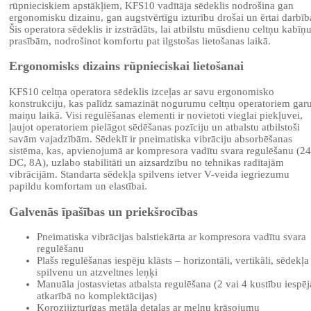
rūpnieciskiem apstākļiem, KFS10 vadītāja sēdeklis nodrošina gan
ergonomisku dizainu, gan augstvērtīgu izturību drošai un ērtai darbīb
Šis operatora sēdeklis ir izstrādāts, lai atbilstu mūsdienu celtņu kabīņ
prasībām, nodrošinot komfortu pat ilgstošas lietošanas laikā.
Ergonomisks dizains rūpnieciskai lietošanai
KFS10 celtņa operatora sēdeklis izceļas ar savu ergonomisko
konstrukciju, kas palīdz samazināt nogurumu celtņu operatoriem gar
maiņu laikā. Visi regulēšanas elementi ir novietoti vieglai piekļuvei,
ļaujot operatoriem pielāgot sēdēšanas pozīciju un atbalstu atbilstoši
savām vajadzībām. Sēdeklī ir pneimatiska vibrāciju absorbēšanas
sistēma, kas, apvienojumā ar kompresora vadītu svara regulēšanu (2
DC, 8A), uzlabo stabilitāti un aizsardzību no tehnikas radītajām
vibrācijām. Standarta sēdekļa spilvens ietver V-veida iegriezumu
papildu komfortam un elastībai.
Galvenās īpašības un priekšrocības
Pneimatiska vibrācijas balstiekārta ar kompresora vadītu svara
regulēšanu
Plašs regulēšanas iespēju klāsts – horizontāli, vertikāli, sēdekļa
spilvenu un atzveltnes leņķi
Manuāla jostasvietas atbalsta regulēšana (2 vai 4 kustību iespēj
atkarībā no komplektācijas)
Korozijizturīgas metāla detaļas ar melnu krāsojumu