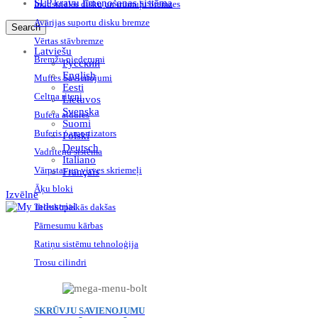
SLP kravu līmeņošanas sistēma
Industriālās disku un trumuļu bremzes
Avārijas suportu disku bremze
Search
Vērtas stāvbremze
Latviešu
Bremžu piederumi
Русский
English
Muftes Savienojumi
Eesti
Celtņa riteņi
Lietuvos
Svenska
Bufera atdures
Suomi
Buferis / amortizators
Polski
Deutsch
Vadriteņu sistēma
Italiano
Vārpstas un virves skriemeļi
Français
Āķu bloki
Izvēlne
Teleskopiskās dakšas
Pārnesumu kārbas
Ratiņu sistēmu tehnoloģija
Trosu cilindri
SKRŪVJU SAVIENOJUMU