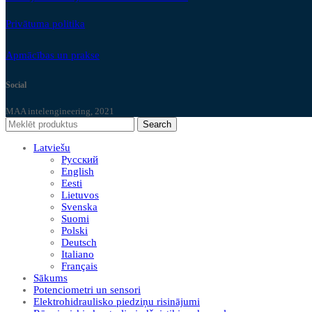
Privātuma politika
Apmācības un prakse
Social
MAA intelengineering, 2021
Search
Latviešu
Русский
English
Eesti
Lietuvos
Svenska
Suomi
Polski
Deutsch
Italiano
Français
Sākums
Potenciometri un sensori
Elektrohidraulisko piedziņu risinājumi