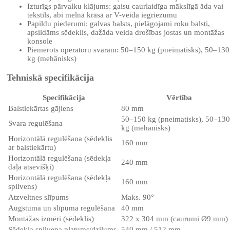
Izturīgs pārvalku klājums: gaisu caurlaidīga mākslīgā āda vai
tekstils, abi melnā krāsā ar V-veida iegriezumu
Papildu piederumi: galvas balsts, pielāgojami roku balsti,
apsildāms sēdeklis, dažāda veida drošības jostas un montāžas
konsole
Piemērots operatoru svaram: 50–150 kg (pneimatisks), 50–130
kg (mehānisks)
Tehniskā specifikācija
Specifikācija
Vērtība
Balstiekārtas gājiens
80 mm
50–150 kg (pneimatisks), 50–130
Svara regulēšana
kg (mehānisks)
Horizontālā regulēšana (sēdeklis
160 mm
ar balstiekārtu)
Horizontālā regulēšana (sēdekļa
240 mm
daļa atsevišķi)
Horizontālā regulēšana (sēdekļa
160 mm
spilvens)
Atzveltnes slīpums
Maks. 90°
Augstuma un slīpuma regulēšana
40 mm
Montāžas izmēri (sēdeklis)
322 x 304 mm (caurumi Ø9 mm)
Sēdekļa spilvena platums/dziļums
540 mm / 512 mm