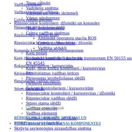
Trosu cilindri
Vadības elementi
Vadriteņu sistēma
Vadības pjedestāli- offshore
Vārpstas un virves skriemeļi
Vērtas stāvbremze
Celtņa vadības sistēmas
Rūpnieciskie kontrolieri, džoistiki un konsoles
Pārnesumu ierobežošanas slēdži
"Hall" potenciometrs
Celtņa vadības sistēmas
Rūpnieciskie vadības slēdži
Attālinātā operatora stacija ROS
Rūpnieciskie kontrolieri / kursorsviras / džoistiki
Celtņa vadības bloki
Vadītāja sēdekļi
Komandu kontrolieri dzelzceļa transportam
Kāju pedāļi
Kuģi, jūras kruīza kontrolieri / kursorsviras
Komandu kontrolieri dzelzceļa transportam EN 50155 un
EN 45545
Rokturi kontrolieriem / kursorsvirām
Kuģi, jūras kruīza kontrolieri / kursorsviras
Pārnēsājamas vadības ierīces
Kāju pedāļi
Pārnesumu ierobežošanas slēdži
Pārnēsājamas vadības ierīces
Pielāgoti risinājumi
Rokturi kontrolieriem / kursorsvirām
Stūres statņa slēdži
Rūpnieciskie kontrolieri / kursorsviras / džoistiki
Rūpnieciskie vadības slēdži
Stūres statņa slēdži
Vadības consoles
Vadības elementi
RŪPNIECISKĀS BREMŽU SISTĒMAS UN
Vadības pjedestāli- offshore
SIBRE statusa uzraudzība
PIEDZIŅAS/APSTĀDINĀŠANAS KOMPONENTES
Skrūvju savienojumu uzraudzības sistēma