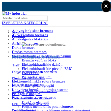
×
IZVĒLĒTIES KATEGORIJAI
Aktīvās leņķiskās bremzes
Sākums
Aktīvās rotora bremzes
Produkti
Atpakaļgaitas bloķētājs
Avārijas bremzes
Darba bremzes
Drošas rotora bremzes
Elektrohidraulisko piedziņu risinājumi
POTENCIOMETRI UN SENSORI
Bremžu vadības bloks
Elektrohidrauliskie dzinēji
"Hall" potenciometrs
Elektrohidrauliskie pievadi EMG
Folijas membrānas potenciometrs
EMG ESSE
Pielāgoti risinājumi
Pārnesum-potenciometrs
Elektromehāniskās rotora bremzes
Lineārais potenciometrs
Hidrauliskie spēka agregāti
Konveiera bremžu kontroles sistēma
Vairāku agriezienu potenciometri
Pielāgoti risinājumi
Viena apgrieziena potenciometrs
Potenciometri un sensori
Drukātie elementi
LVDT pārvietošanās sensori
Folijas membrānas potenciometrs
Drukātie elementi
Individuāli un uz klientu orientēti risinājumi