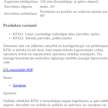
Augstuma pielāgošana
120 mm (bezpakāpju, ar gāzes atsperi)
Atzveltnes slīpums
maks. 10°
Nolokāms uz priekšu un noliecās sāniski par
Atzveltnes noliekšana
90°
Produkta varianti
KFS21: Gaisu caurlaidīga mākslīgās ādas pārvalks, melns
KFS22: Tekstila pārvalks, pelēks/melns
Tehniskie dati var atšķirties atkarībā no konfigurācijas vai pielietojum
KFS2 ir lieliska izvēle tiem, kam nepieciešams
ergonomisks celtņa
operatora krēsls
un
rūpnieciskie operatora sēdekļu risinājumi
. Tās
izturīgā konstrukcija nodrošina ilglaicīgu darbību prasīgā rūpnieciskā
vidē.
Share:
Apraksts
Apraksts
Vadītāja sēdeklim KFS2 ir bezpakāpju augsta regulējama ar gāzi pildī
atspere. Atzveltni var noliekt uz priekšu uz spilvena, ko savukārt var