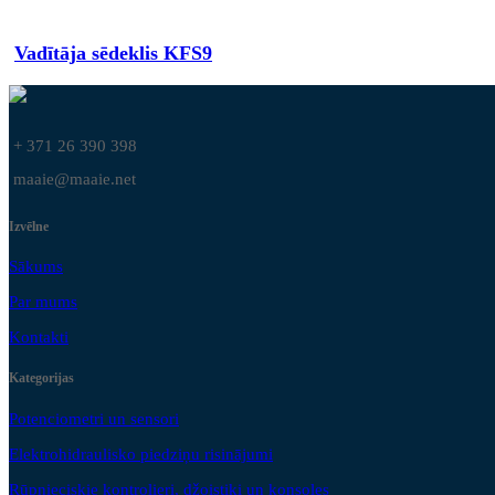
Vadītāja sēdeklis KFS9
+ 371 26 390 398
maaie@maaie.net
Izvēlne
Sākums
Par mums
Kontakti
Kategorijas
Potenciometri un sensori
Elektrohidraulisko piedziņu risinājumi
Rūpnieciskie kontrolieri, džoistiki un konsoles