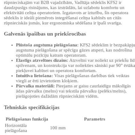
rūpnieciskajām vai B2B vajadzībām, Vadītāja sēdeklis KFS2 ir
daudzpusīgs risinājums, kas izstrādāts, lai uzlabotu komfortu un
efektivitāti celtņa operatoriem. Izgatavots ar izturību, šis operatora
sēdeklis ir ideāli piemērots integrēšanai celtņa kabīnēs un citās
rūpnieciskās jomās, kur ergonomiska sēdēšana ir īpaši svarīga.
Galvenās īpašības un priekšrocības
Plūstoša augstuma pielāgošana:
KFS2 sēdeklim ir bezpakāpj
augstuma pielāgošana ar spēcīgu gāzes atsperi, kas nodrošina
optimālu pozīciju katram operatoram.
Elastīgs atzveltnes dizains:
Atzveltni var noliekt uz priekšu līd
spilvenam, un konstrukcija var noliekties sāniski par 90° ērtāka
piekļuvei kabīnei un operatora komfortam.
Intuitīva lietošana:
Visas pielāgošanas darbības tiek veiktas
viegli ar ērti izvietotiem kloķiem.
Pārvalka materiāli:
Pieejams ar gaisu caurlaidīgu mākslīgās
ādas pārvalku (melns) vai tekstila pārvalku (pelēks/melns),
pielāgojoties dažādām rūpnieciskām vidēm.
Tehniskās specifikācijas
Pielāgošanas funkcija
Parametrs
Horizontāla
100 mm
pielāgošana