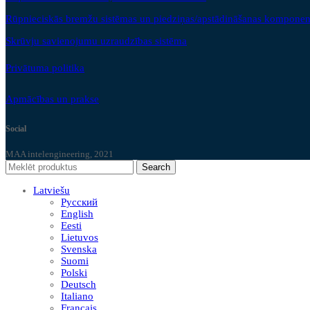
Rūpnieciskās bremžu sistēmas un piedziņas/apstādināšanas komponen
Skrūvju savienojumu uzraudzības sistēma
Privātuma politika
Apmācības un prakse
Social
MAA intelengineering, 2021
Search
Latviešu
Русский
English
Eesti
Lietuvos
Svenska
Suomi
Polski
Deutsch
Italiano
Français