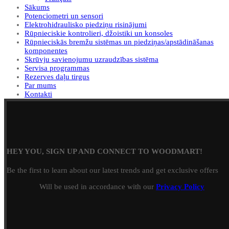
Sākums
Potenciometri un sensori
Elektrohidraulisko piedziņu risinājumi
Rūpnieciskie kontrolieri, džoistiki un konsoles
Rūpnieciskās bremžu sistēmas un piedziņas/apstādināšanas
komponentes
Skrūvju savienojumu uzraudzības sistēma
Servisa programmas
Rezerves daļu tirgus
Par mums
Kontakti
HEY YOU, SIGN UP AND CONNECT TO WOODMART!
Be the first to learn about our latest trends and get exclusive offers
Will be used in accordance with our
Privacy Policy