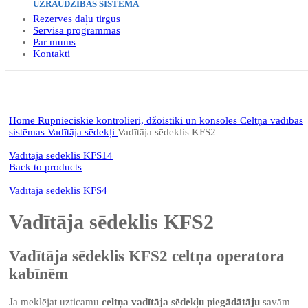
UZRAUDZĪBAS SISTĒMA
Rezerves daļu tirgus
Servisa programmas
Par mums
Kontakti
Click to enlarge
Home
Rūpnieciskie kontrolieri, džoistiki un konsoles
Celtņa vadības
sistēmas
Vadītāja sēdekļi
Vadītāja sēdeklis KFS2
Vadītāja sēdeklis KFS14
Back to products
Vadītāja sēdeklis KFS4
Vadītāja sēdeklis KFS2
Vadītāja sēdeklis KFS2 celtņa operatora
kabīnēm
Ja meklējat uzticamu
celtņa vadītāja sēdekļu piegādātāju
savām