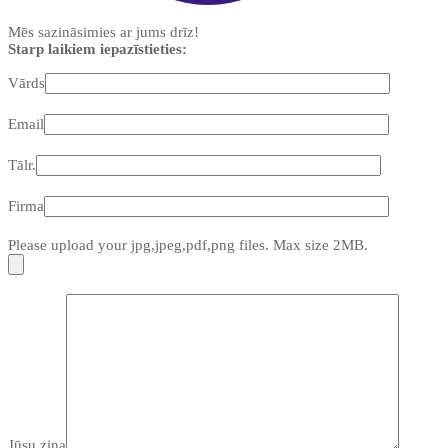
Mēs sazināsimies ar jums drīz!
Starp laikiem iepazīstieties:
Vārds
Email
Tālr.
Firma
Please upload your jpg,jpeg,pdf,png files. Max size 2MB.
Jūsu ziņa