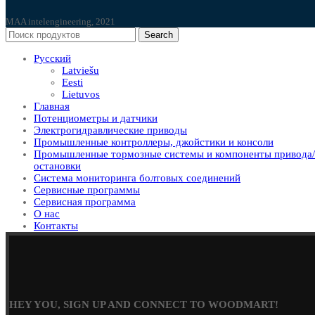
MAA intelengineering, 2021
Search
Русский
Latviešu
Eesti
Lietuvos
Главная
Потенциометры и датчики
Электрогидравлические приводы
Промышленные контроллеры, джойстики и консоли
Промышленные тормозные системы и компоненты привода/
остановки
Система мониторинга болтовых соединений
Сервисные программы
Сервисная программа
О нас
Контакты
HEY YOU, SIGN UP AND CONNECT TO WOODMART!