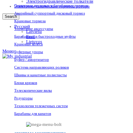
Электрогидравлические толкатели
Сервисные дисковые и барабанные тормоза
Электромеханические тормоза ротора
Аварийный суппортный дисковый тормоз
Search
Крановые тормоза
Русский
Тормозные аксессуары
Latviešu
Барабанные и быстроходные муфты
Eesti
Lietuvos
Крановые колёса
Меню
Буферные упоры
Буфер / амортизатор
Система направляющих роликов
Шкивы и канатные полиспасты
Блоки крюков
Телескопические вилы
Редукторы
Технология тележечных систем
Барабаны для канатов