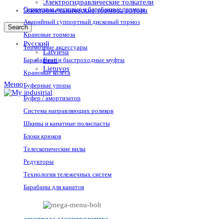
Электрогидравлические толкатели
Сервисные дисковые и барабанные тормоза
Электромеханические тормоза ротора
Аварийный суппортный дисковый тормоз
Search
Крановые тормоза
Русский
Тормозные аксессуары
Latviešu
Барабанные и быстроходные муфты
Eesti
Lietuvos
Крановые колёса
Меню
Буферные упоры
Буфер / амортизатор
Система направляющих роликов
Шкивы и канатные полиспасты
Блоки крюков
Телескопические вилы
Редукторы
Технология тележечных систем
Барабаны для канатов