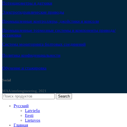
Потенциометры и датчики
Электрогидравлические приводы
Промышленные контроллеры, джойстики и консоли
Промышленные тормозные системы и компоненты привода/
остановки
Система мониторинга болтовых соединений
Политика конфиденциальности
Обучение и стажировка
Social
MAA intelengineering, 2021
Search
Русский
Latviešu
Eesti
Lietuvos
Главная