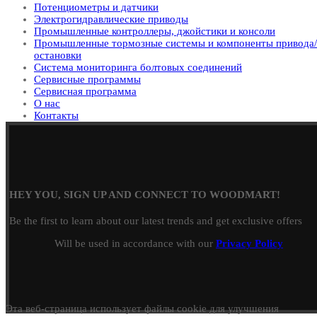
Потенциометры и датчики
Электрогидравлические приводы
Промышленные контроллеры, джойстики и консоли
Промышленные тормозные системы и компоненты привода/
остановки
Система мониторинга болтовых соединений
Сервисные программы
Сервисная программа
О нас
Контакты
HEY YOU, SIGN UP AND CONNECT TO WOODMART!
Be the first to learn about our latest trends and get exclusive offers
Will be used in accordance with our
Privacy Policy
Эта веб-страница использует файлы cookie для улучшения