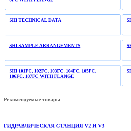
SHI TECHNICAL DATA
S
SHI SAMPLE ARRANGEMENTS
S
SHI 101FC, 102FC, 103FC, 104FC, 105FC,
S
106FC, 107FC WITH FLANGE
Рекомендуемые товары
ГИДРАВЛИЧЕСКАЯ СТАНЦИЯ V2 И V3