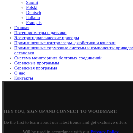
Suomi
Polski
Deutsch
Italiano
Français
Главная
Потенциометры и датчики
Электрогидравлические приводы
Промышленные контроллеры, джойстики и консоли
Промышленные тормозные системы и компоненты привода/
остановки
Система мониторинга болтовых соединений
Сервисные программы
Сервисная программа
О нас
Контакты
HEY YOU, SIGN UP AND CONNECT TO WOODMART!
Be the first to learn about our latest trends and get exclusive offers
Will be used in accordance with our
Privacy Policy