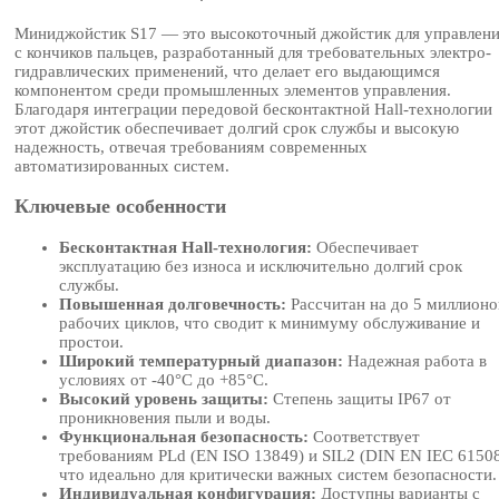
Миниджойстик S17 — это высокоточный джойстик для управлен
с кончиков пальцев, разработанный для требовательных электро-
гидравлических применений, что делает его выдающимся
компонентом среди промышленных элементов управления.
Благодаря интеграции передовой бесконтактной Hall-технологии
этот джойстик обеспечивает долгий срок службы и высокую
надежность, отвечая требованиям современных
автоматизированных систем.
Ключевые особенности
Бесконтактная Hall-технология:
Обеспечивает
эксплуатацию без износа и исключительно долгий срок
службы.
Повышенная долговечность:
Рассчитан на до 5 миллионо
рабочих циклов, что сводит к минимуму обслуживание и
простои.
Широкий температурный диапазон:
Надежная работа в
условиях от -40°C до +85°C.
Высокий уровень защиты:
Степень защиты IP67 от
проникновения пыли и воды.
Функциональная безопасность:
Соответствует
требованиям PLd (EN ISO 13849) и SIL2 (DIN EN IEC 61508
что идеально для критически важных систем безопасности.
Индивидуальная конфигурация:
Доступны варианты с