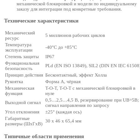
механической блокировкой и модели по индивидуальному
заказу для интеграции под конкретные требования.
Технические характеристики
Механический
5 миллионов рабочих циклов
ресурс
Температура
-40°C до +85°C
эксплуатации
Степень защиты
IP67
Функциональная
PLd (EN ISO 13849), SIL2 (DIN EN IEC 61508
безопасность
Принцип действия
Бесконтактный, эффект Холла
Рукоятка
Форма A, чёрная
Механическая
T-O-T, T-O-T с механической блокировкой в
функция
нуле
0,5…2,5…4,5 В, резервирование при UB=5В;
Выходной сигнал
сигнал направления по запросу
Угол отклонения
±25° (каждая ось)
Габаритные
30 x 46 x 65,4 мм
размеры (ШxГxВ)
Типичные области применения