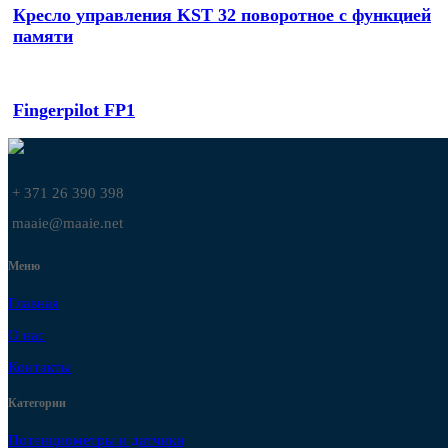
Кресло управления KST 32 поворотное с функцией
памяти
Fingerpilot FP1
+ 371 26 390 398
maaie@maaie.net
Меню
Главная
О нас
Контакты
Категории
Потенциометры и датчики