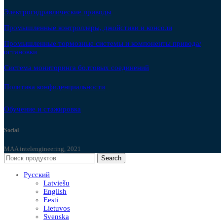
Электрогидравлические приводы
Промышленные контроллеры, джойстики и консоли
Промышленные тормозные системы и компоненты привода/
остановки
Система мониторинга болтовых соединений
Политика конфиденциальности
Обучение и стажировка
Social
MAA intelengineering, 2021
Search
Русский
Latviešu
English
Eesti
Lietuvos
Svenska