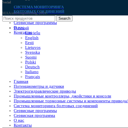
Social
СИСТЕМА МОНИТОРИНГА
БОЛТОВЫХ СОЕДИНЕНИЙ
MAA intelengineering, 2021
Сервис запчастей
Search
Сервисные программы
О нас
Русский
Контакты
Latviešu
English
Eesti
Lietuvos
Svenska
Suomi
Polski
Deutsch
Italiano
Français
Главная
Потенциометры и датчики
Электрогидравлические приводы
Промышленные контроллеры, джойстики и консоли
Промышленные тормозные системы и компоненты привода/
Система мониторинга болтовых соединений
Сервисные программы
Сервисная программа
О нас
Контакты