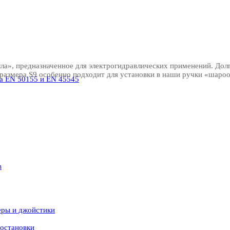
ла», предназначенное для электрогидравлических применений. Дол
 размера S9 особенно подходит для установки в наши ручки «шароо
а EN 50155 и EN 45545
в
еры и джойстики
остановки