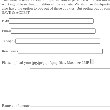
This website uses cookies to improve your experience while you navigat
working of basic functionalities of the website. We also use third-par
also have the option to opt-out of these cookies. But opting out of s
SAVE & ACCEPT
Имя
Email
Телефон
Компания
Please upload your jpg,jpeg,pdf,png files. Max size 2MB.
Ваше сообщение