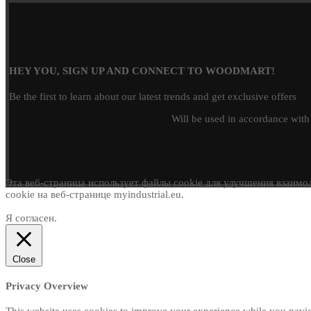
HEY YOU, SIGN UP AND CONNECT TO WOODMART!
Be the first to learn about our latest trends and get exclusive offers
Will be used in accordance wit
Эта веб-страница использует файлы cookie для улучшения взаимод
cookie на веб-странице myindustrial.eu.
Я согласен.
Close
Privacy Overview