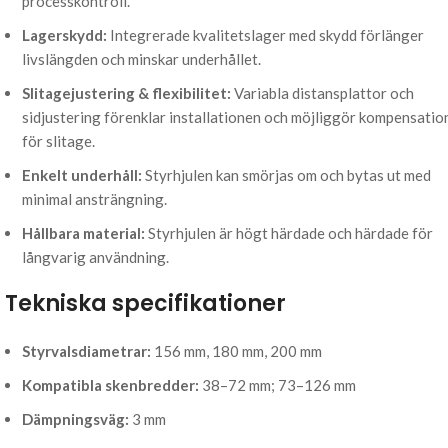
processkontroll.
Lagerskydd:
Integrerade kvalitetslager med skydd förlänger
livslängden och minskar underhållet.
Slitagejustering & flexibilitet:
Variabla distansplattor och
sidjustering förenklar installationen och möjliggör kompensatio
för slitage.
Enkelt underhåll:
Styrhjulen kan smörjas om och bytas ut med
minimal ansträngning.
Hållbara material:
Styrhjulen är högt härdade och härdade för
långvarig användning.
Tekniska specifikationer
Styrvalsdiametrar:
156 mm, 180 mm, 200 mm
Kompatibla skenbredder:
38–72 mm; 73–126 mm
Dämpningsväg:
3 mm