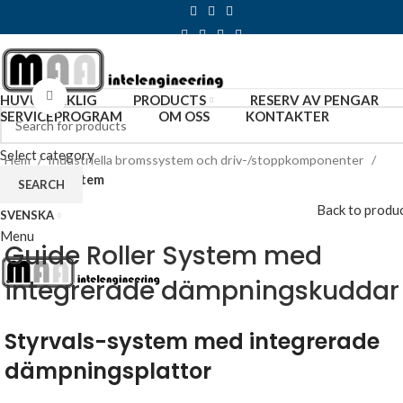
Click to enlarge
HUVUDSAKLIG
PRODUCTS
RESERV AV PENGAR
SERVICEPROGRAM
OM OSS
KONTAKTER
Select category
Hem
Industriella bromssystem och driv-/stoppkomponenter
Styrvals-system
SEARCH
Back to produ
SVENSKA
Menu
Guide Roller System med
integrerade dämpningskuddar
Styrvals-system med integrerade
dämpningsplattor