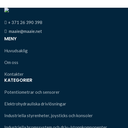
+ 371 26 390 398
maaie@maaie.net
MENY
Huvudsaklig
Om oss
Kontakter
KATEGORIER
Potentiometrar och sensorer
Elektrohydrauliska drivlösningar
Industriella styrenheter, joysticks och konsoler
Industriella bromssystem och driv-/stoppkomponenter