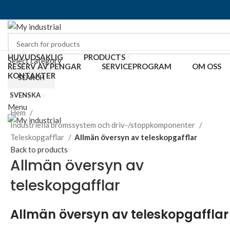
HUVUDSAKLIG
PRODUCTS
Select category
RESERV AV PENGAR
SERVICEPROGRAM
OM OSS
KONTAKTER
SEARCH
SVENSKA
Click to enlarge
Menu
Hem
Industriella bromssystem och driv-/stoppkomponenter
Teleskopgafflar
Allmän översyn av teleskopgafflar
Back to products
Allmän översyn av
teleskopgafflar
Allmän översyn av teleskopgafflar