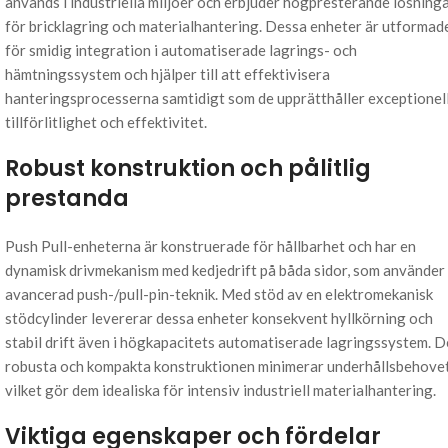
används i industriella miljöer och erbjuder högpresterande lösning
för bricklagring och materialhantering. Dessa enheter är utformad
för smidig integration i automatiserade lagrings- och
hämtningssystem och hjälper till att effektivisera
hanteringsprocesserna samtidigt som de upprätthåller exceptionel
tillförlitlighet och effektivitet.
Robust konstruktion och pålitlig
prestanda
Push Pull-enheterna är konstruerade för hållbarhet och har en
dynamisk drivmekanism med kedjedrift på båda sidor, som använder
avancerad push-/pull-pin-teknik. Med stöd av en elektromekanisk
stödcylinder levererar dessa enheter konsekvent hyllkörning och
stabil drift även i högkapacitets automatiserade lagringssystem. 
robusta och kompakta konstruktionen minimerar underhållsbehovet
vilket gör dem idealiska för intensiv industriell materialhantering.
Viktiga egenskaper och fördelar