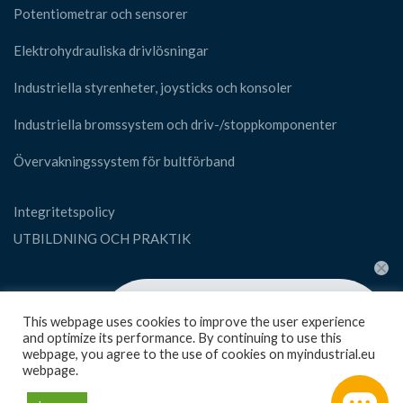
Potentiometrar och sensorer
Elektrohydrauliska drivlösningar
Industriella styrenheter, joysticks och konsoler
Industriella bromssystem och driv-/stoppkomponenter
Övervakningssystem för bultförband
Integritetspolicy
UTBILDNING OCH PRAKTIK
SOCIAL
👋 Hi! Have any queries?
This webpage uses cookies to improve the user experience
Feel free to ask your queries here. We
and optimize its performance. By continuing to use this
are always ready to assist you anytime.
webpage, you agree to the use of cookies on myindustrial.eu
webpage.