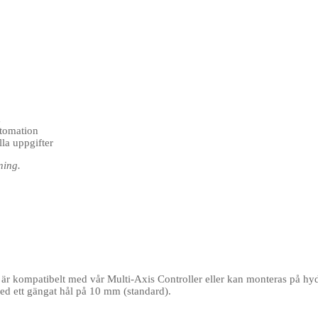
m
utomation
la uppgifter
ning.
 är kompatibelt med vår Multi-Axis Controller eller kan monteras på hyd
d ett gängat hål på 10 mm (standard).