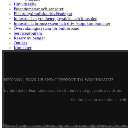
Huvudsaklig
Potentiometrar och sensorer
Elektrohydrauliska drivlösningar
Industriella styrenheter, joysticks och konsoler
Industriella bromssystem och driv-/stoppkomponenter
Övervakningssystem för bultförband
Serviceprogram
Reserv av pengar
Om oss
Kontakter
HEY YOU, SIGN UP AND CONNECT TO WOODMART!
Be the first to learn about our latest trends and get exclusive offers
Will be used in accordance wit
This webpage uses cookies to improve the user experience and optimiz