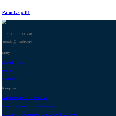
Palm Grip B1
+ 371 26 390 398
maaie@maaie.net
Meny
Huvudsaklig
Om oss
Kontakter
Kategorier
Potentiometrar och sensorer
Elektrohydrauliska drivlösningar
Industriella styrenheter, joysticks och konsoler