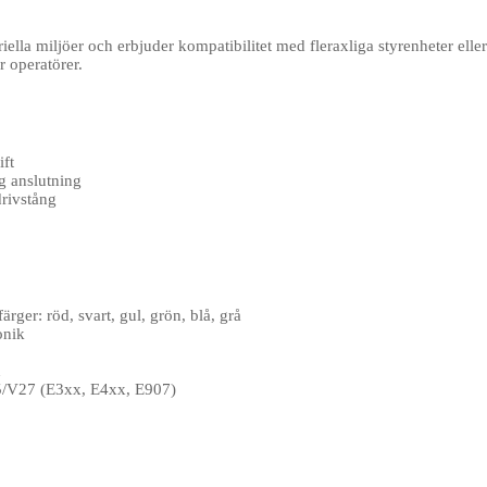
ella miljöer och erbjuder kompatibilitet med fleraxliga styrenheter ell
r operatörer.
ift
ig anslutning
drivstång
ger: röd, svart, gul, grön, blå, grå
onik
n
25/V27 (E3xx, E4xx, E907)