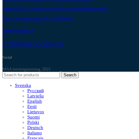
Industriella bromssystem och driv-/stoppkomponenter
Övervakningssystem för bultförband
Integritetspolicy
UTBILDNING OCH PRAKTIK
Social
MAA intelengineering, 2021
Search
Svenska
Русский
Latviešu
English
Eesti
Lietuvos
Suomi
Polski
Deutsch
Italiano
Français