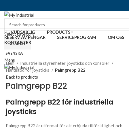
HUVUDSAKLIG
PRODUCTS
Select category
RESERV AV PENGAR
SERVICEPROGRAM
OM OSS
KONTAKTER
SEARCH
SVENSKA
Click to enlarge
Menu
Hem
Industriella styrenheter, joysticks och konsoler
Handstöd för joysticks
Palmgrepp B22
Back to products
Palmgrepp B22
Palmgrepp B22 för industriella
joysticks
Palmgrepp B22 är utformat för att erbjuda tillförlitlighet och