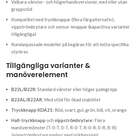
Valbara vänster- och högerhandsversioner, med eller utan
greppstöd
Kompatibel med tryckknappar (flera färgalternativ),
vippströmbrytare och sensor-knappar (kapacitiva varianter
tillgängliga)
Kundanpassade modeller på begäran för att möta specifika
styrkrav
Tillgängliga varianter &
manöverelement
B22L/B22R:
Standard vänster eller höger palmgrepp
B22AL/B22AR:
Med stöd för ökad stabilitet
Tryckknapp KDA21:
Röd, svart, gul, grön, blå, vit, orange
Hall-tryckknapp
och
vippströmbrytare:
Flera
manövermönster (T-0-T, 0-T, R-0-T, R-0-R, 0-R, R-R)
(vippströmbrytare endast med stödversion)