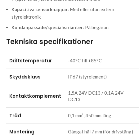
Kapacitiva sensorknappar:
Med eller utan extern
styrelektronik
Kundanpassade/specialvarianter:
På begäran
Tekniska specifikationer
Driftstemperatur
-40°C till +85°C
Skyddsklass
IP67 (styrelement)
1,5A 24V DC13 / 0,1A 24V
Kontaktkomplement
DC13
Tråd
0,1 mm², 450 mm lång
Montering
Gängat hål 7 mm (för drivstång)