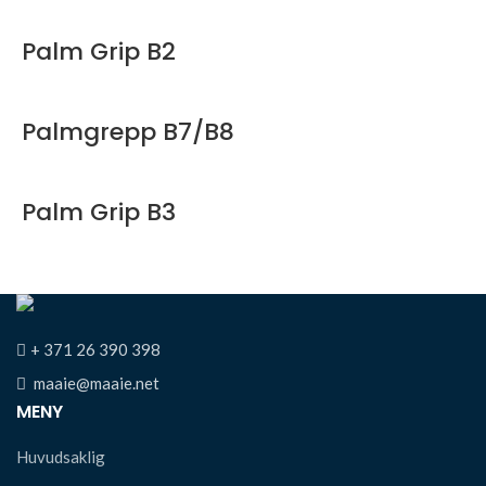
Palm Grip B2
Palmgrepp B7/B8
Palm Grip B3
+ 371 26 390 398
maaie@maaie.net
MENY
Huvudsaklig