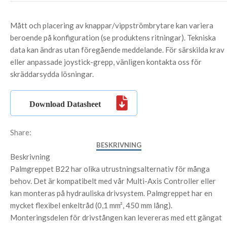
Mått och placering av knappar/vippströmbrytare kan variera
beroende på konfiguration (se produktens ritningar). Tekniska
data kan ändras utan föregående meddelande. För särskilda krav
eller anpassade joystick-grepp, vänligen kontakta oss för
skräddarsydda lösningar.
Share:
BESKRIVNING
Beskrivning
Palmgreppet B22 har olika utrustningsalternativ för många
behov. Det är kompatibelt med vår Multi-Axis Controller eller
kan monteras på hydrauliska drivsystem. Palmgreppet har en
mycket flexibel enkeltråd (0,1 mm², 450 mm lång).
Monteringsdelen för drivstången kan levereras med ett gängat