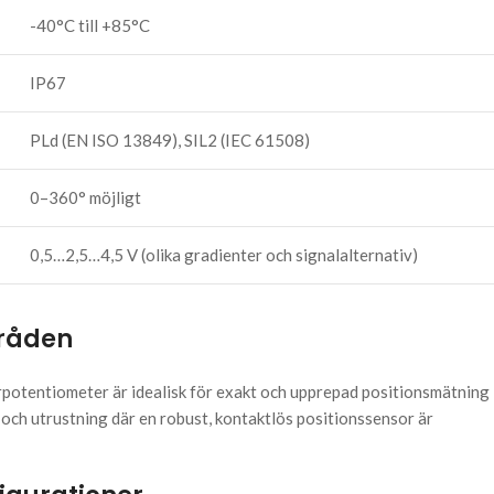
-40°C till +85°C
IP67
PLd (EN ISO 13849), SIL2 (IEC 61508)
0–360° möjligt
0,5…2,5…4,5 V (olika gradienter och signalalternativ)
råden
rpotentiometer är idealisk för exakt och upprepad positionsmätning 
ch utrustning där en robust, kontaktlös positionssensor är