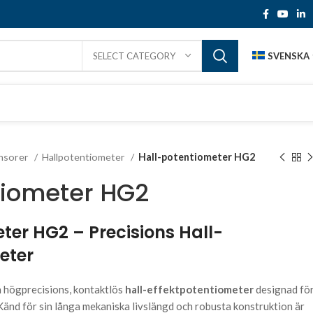
SVENSKA
SELECT CATEGORY
ensorer
Hallpotentiometer
Hall-potentiometer HG2
tiometer HG2
ter HG2 – Precisions Hall-
eter
 högprecisions, kontaktlös
hall-effektpotentiometer
designad fö
 Känd för sin långa mekaniska livslängd och robusta konstruktion är