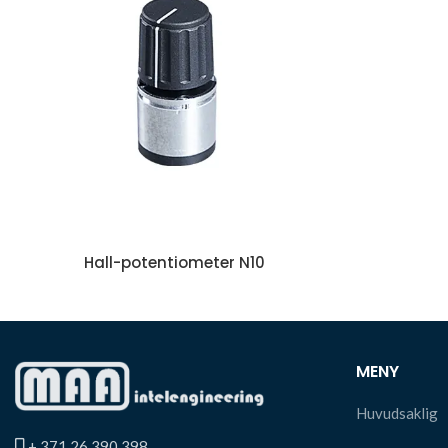
Hall-potentiometer N10
MENY
Huvudsaklig
+ 371 26 390 398