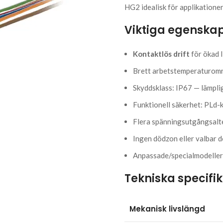
HG2 idealisk för applikationer
Viktiga egenska
Kontaktlös drift
för ökad l
Brett arbetstemperaturomr
Skyddsklass: IP67 — lämplig
Funktionell säkerhet: PLd-
Flera spänningsutgångsalte
Ingen dödzon eller valbar 
Anpassade/specialmodeller 
Tekniska specifi
Mekanisk livslängd