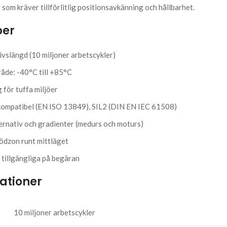
 som kräver tillförlitlig positionsavkänning och hållbarhet.
per
ivslängd (10 miljoner arbetscykler)
åde: -40°C till +85°C
 för tuffa miljöer
kompatibel (EN ISO 13849), SIL2 (DIN EN IEC 61508)
rnativ och gradienter (medurs och moturs)
dödzon runt mittläget
tillgängliga på begäran
kationer
10 miljoner arbetscykler