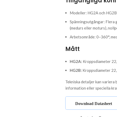
Tillgängliga kon
Modeller: HG2A och HG2B 
Spänningsutgångar: Flera gr
(medurs eller moturs), nollp
Arbetsområde: 0–360°, med
Mått
HG2A:
Kroppsdiameter 22,2
HG2B:
Kroppsdiameter 22,2
Tekniska detaljer kan variera 
information eller speciella kra