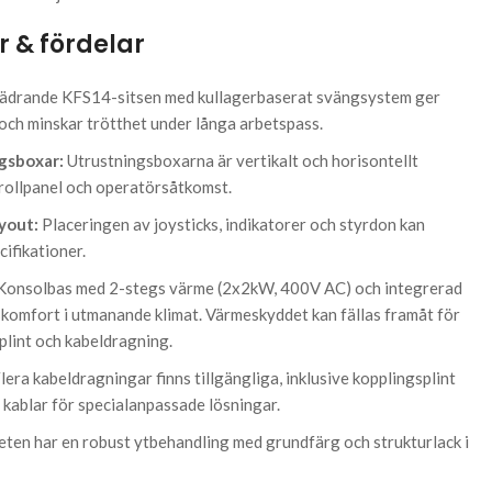
r & fördelar
ädrande KFS14-sitsen med kullagerbaserat svängsystem ger
ch minskar trötthet under långa arbetspass.
ngsboxar:
Utrustningsboxarna är vertikalt och horisontellt
trollpanel och operatörsåtkomst.
yout:
Placeringen av joysticks, indikatorer och styrdon kan
ifikationer.
onsolbas med 2-stegs värme (2x2kW, 400V AC) och integrerad
skomfort i utmanande klimat. Värmeskyddet kan fällas framåt för
splint och kabeldragning.
lera kabeldragningar finns tillgängliga, inklusive kopplingsplint
 kablar för specialanpassade lösningar.
ten har en robust ytbehandling med grundfärg och strukturlack i