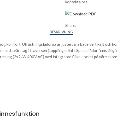
kontakta oss.
Share:
BESKRIVNING
 komfort. Utrustningslådorna är justerbara både vertikalt och horis
om ett tvärstag i traversen (kopplingsplint). Speciallådor finns ti
mning (2x2kW 400V AC) med integrerad fläkt. Locket på värmekonsol
innesfunktion