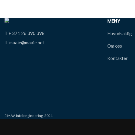
MENY
+ 371 26 390 398
Huvudsaklig
maaie@maaie.net
Om oss
Kontakter
MAA intelengineering, 2021