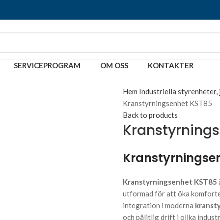
SERVICEPROGRAM
OM OSS
KONTAKTER
Hem
Industriella styrenheter,
Kranstyrningsenhet KST85
Back to products
Kranstyrning
Kranstyrningse
Kranstyrningsenhet KST85
utformad för att öka komforte
integration i moderna
kranst
och pålitlig drift i olika industr