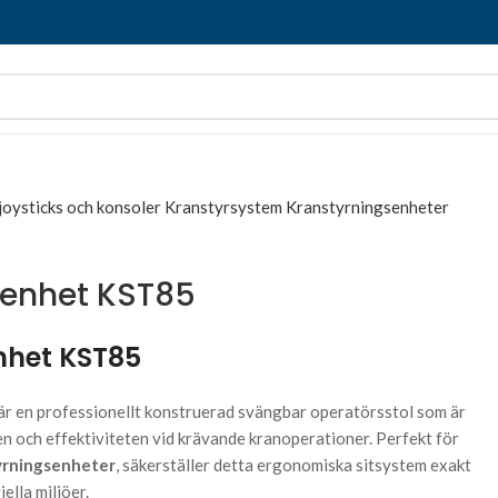
 joysticks och konsoler
Kranstyrsystem
Kranstyrningsenheter
senhet KST85
nhet KST85
är en professionellt konstruerad svängbar operatörsstol som är
n och effektiviteten vid krävande kranoperationer. Perfekt för
yrningsenheter
, säkerställer detta ergonomiska sitsystem exakt
iella miljöer.