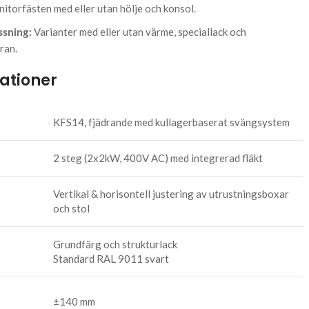
nitorfästen med eller utan hölje och konsol.
ssning:
Varianter med eller utan värme, speciallack och
ran.
kationer
KFS14, fjädrande med kullagerbaserat svängsystem
2 steg (2x2kW, 400V AC) med integrerad fläkt
Vertikal & horisontell justering av utrustningsboxar
och stol
Grundfärg och strukturlack
Standard RAL 9011 svart
±140 mm