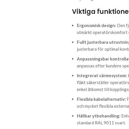
Viktiga funktione
Ergonomisk design:
Den fj
utmärkt operatörskomfort o
Fullt justerbara utrustni
justerbara för optimal kon
Anpassningsbar kontrolla
anpassas efter kundens spec
Integrerat värmesystem:
K
fläkt säkerställer operatör
enkel åtkomst till koppling
Flexibla kabelalternativ:
F
och mycket flexibla externa
Hållbar ytbehandling:
Enhe
standard RAL 9011 svart.