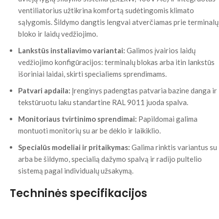
ventiliatorius užtikrina komfortą sudėtingomis klimato
sąlygomis. Šildymo dangtis lengvai atverčiamas prie terminalų
bloko ir laidų vedžiojimo.
Lankstūs instaliavimo variantai:
Galimos įvairios laidų
vedžiojimo konfigūracijos: terminalų blokas arba itin lankstūs
išoriniai laidai, skirti specialiems sprendimams.
Patvari apdaila:
Įrenginys padengtas patvaria bazine danga ir
tekstūruotu laku standartine RAL 9011 juoda spalva.
Monitoriaus tvirtinimo sprendimai:
Papildomai galima
montuoti monitorių su ar be dėklo ir laikiklio.
Specialūs modeliai ir pritaikymas:
Galima rinktis variantus su
arba be šildymo, specialią dažymo spalvą ir radijo pultelio
sistemą pagal individualų užsakymą.
Techninės specifikacijos