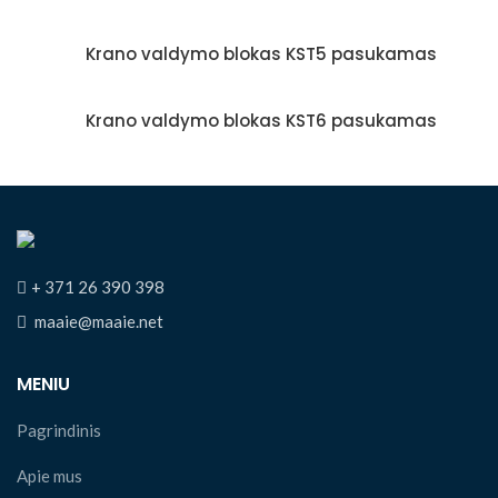
Krano valdymo blokas KST5 pasukamas
Krano valdymo blokas KST6 pasukamas
+ 371 26 390 398
maaie@maaie.net
MENIU
Pagrindinis
Apie mus