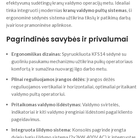
efektyvumą sudėtingų kranų valdymo operacijų metu. Idealiai
tinka integruoti į modernias
kranų valdymo pultų sistemas
, ši
ergonominė sėdynės sistema užtikrina tikslų ir patikimą darbą
įvairiose pramoninėse aplinkose.
Pagrindinės savybės ir privalumai
Ergonomiškas dizainas:
Spyruokliuota KFS14 sėdynė su
guoliniu pasukamu mechanizmu užtikrina puikų operatoriaus
komfortą ir sumažina nuovargį ilgo darbo metu.
Pilnai reguliuojamos įrangos dėžės:
Įrangos dėžės
reguliuojamos vertikaliai ir horizontaliai, optimaliai pritaikant
valdymo pultą operatoriui.
Pritaikomas valdymo išdėstymas:
Valdymo svirtelės,
indikatoriai ir kiti valdymo įrenginiai išdėstomi pagal kliento
pageidavimus.
Integruota šildymo sistema:
Konsolės pagrinde įrengta
dviejų lygių šildymo sistema (2x2kW, 400V AC) ir integruotas