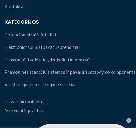
Kontaktai
KATEGORIJOS
Potenciometrai ir jutikliai
Elektrohidrauliniai pavarų sprendimai
Pramoniniai valdikliai, džoistikai ir konsolės
Pramoninės stabdžių sistemos ir pavarų/sustabdymo komponenta
Varžtinių jungčių stebėjimo sistema
Privatumo politika
Mokymai ir praktika
SOCIAL
👋 Hi! Have any queries?