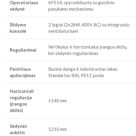
Operatoriaus
KFS14, spyruokliuota su guoliniu
sėdynė
pasukamu mechanizmu
Šildymo
2 lygiai (2x2kW, 400V AC) su integruotu
konsolė
ventiliatoriumi
Vertikalus ir horizontalus įrangos dėžių
Reguliavimai
bei sėdynės reguliavimas
Paviršiaus
Bazinė danga ir tekstūruotas lakas
apdorojimas
Standartas RAL 9011 juoda
Horizontali
reguliacija
±140 mm
(įrangos
dėžės)
Sėdynės
1210 mm
aukštis