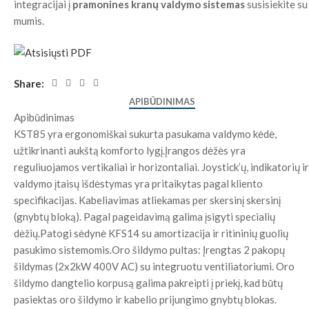
integracijai į
pramonines kranų valdymo sistemas
susisiekite su
mumis.
Share:
APIBŪDINIMAS
Apibūdinimas
KST85 yra ergonomiškai sukurta pasukama valdymo kėdė,
užtikrinanti aukštą komforto lygį.Įrangos dėžės yra
reguliuojamos vertikaliai ir horizontaliai. Joystick’ų, indikatorių ir
valdymo įtaisų išdėstymas yra pritaikytas pagal kliento
specifikacijas. Kabeliavimas atliekamas per skersinį skersinį
(gnybtų bloką). Pagal pageidavimą galima įsigyti specialių
dėžių.Patogi sėdynė KFS14 su amortizacija ir ritininių guolių
pasukimo sistemomis.Oro šildymo pultas: Įrengtas 2 pakopų
šildymas (2x2kW 400V AC) su integruotu ventiliatoriumi. Oro
šildymo dangtelio korpusą galima pakreipti į priekį, kad būtų
pasiektas oro šildymo ir kabelio prijungimo gnybtų blokas.