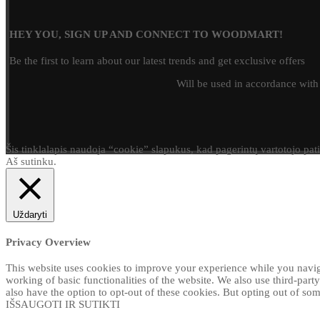
HEY YOU, SIGN UP AND CONNECT TO WOODMART!
Be the first to learn about our latest trends and get exclusive offers
Will be used in accordance wit
Šis tinklalapis naudoja “cookie” slapukus, kad pagerintų vartotojo pat
Aš sutinku.
Uždaryti
Privacy Overview
This website uses cookies to improve your experience while you navigat
working of basic functionalities of the website. We also use third-par
also have the option to opt-out of these cookies. But opting out of s
IŠSAUGOTI IR SUTIKTI