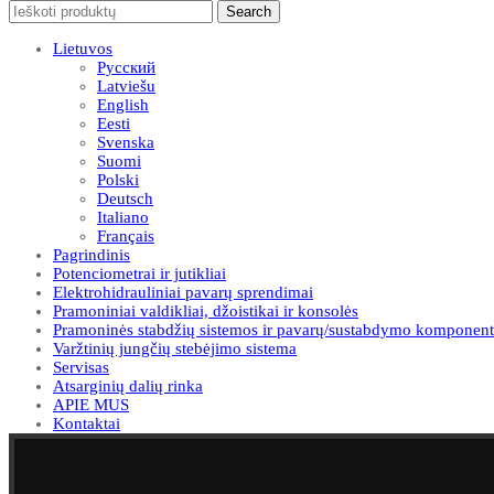
Search
Lietuvos
Русский
Latviešu
English
Eesti
Svenska
Suomi
Polski
Deutsch
Italiano
Français
Pagrindinis
Potenciometrai ir jutikliai
Elektrohidrauliniai pavarų sprendimai
Pramoniniai valdikliai, džoistikai ir konsolės
Pramoninės stabdžių sistemos ir pavarų/sustabdymo komponent
Varžtinių jungčių stebėjimo sistema
Servisas
Atsarginių dalių rinka
APIE MUS
Kontaktai