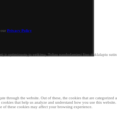
h our
Privacy Policy
irtį ir optimizuotų jo veikimą. Toliau naudodamiesi šiuo tinklalapiu sut
e through the website. Out of these, the cookies that are categorized as
ty cookies that help us analyze and understand how you use this website
ome of these cookies may affect your browsing experience.