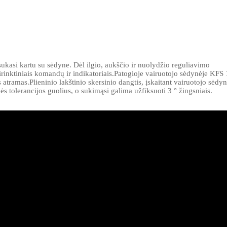
ukasi kartu su sėdyne. Dėl ilgio, aukščio ir nuolydžio reguliavimo
asirinktiniais komandų ir indikatoriais.Patogioje vairuotojo sėdynėje KFS 
atramas.Plieninio lakštinio skersinio dangtis, įskaitant vairuotojo sėdyn
ės tolerancijos guolius, o sukimąsi galima užfiksuoti 3 ° žingsniais.