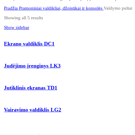
Pradžia
Pramoniniai valdikliai, džoistikai ir konsolės
Valdymo pultai
Showing all 5 results
Show sidebar
Ekrano valdiklis DC1
Judėjimo įrenginys LK3
Jutiklinis ekranas TD1
Vairavimo valdiklis LG2