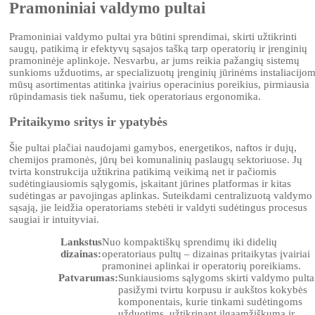
Pramoniniai valdymo pultai
Pramoniniai valdymo pultai yra būtini sprendimai, skirti užtikrinti
saugų, patikimą ir efektyvų sąsajos tašką tarp operatorių ir įrenginių
pramoninėje aplinkoje. Nesvarbu, ar jums reikia pažangių sistemų
sunkioms užduotims, ar specializuotų įrenginių jūrinėms instaliacijom
mūsų asortimentas atitinka įvairius operacinius poreikius, pirmiausia
rūpindamasis tiek našumu, tiek operatoriaus ergonomika.
Pritaikymo sritys ir ypatybės
Šie pultai plačiai naudojami gamybos, energetikos, naftos ir dujų,
chemijos pramonės, jūrų bei komunalinių paslaugų sektoriuose. Jų
tvirta konstrukcija užtikrina patikimą veikimą net ir pačiomis
sudėtingiausiomis sąlygomis, įskaitant jūrines platformas ir kitas
sudėtingas ar pavojingas aplinkas. Suteikdami centralizuotą valdymo
sąsają, jie leidžia operatoriams stebėti ir valdyti sudėtingus procesus
saugiai ir intuityviai.
Lankstus
Nuo kompaktiškų sprendimų iki didelių
dizainas:
operatoriaus pultų – dizainas pritaikytas įvairiai
pramoninei aplinkai ir operatorių poreikiams.
Patvarumas:
Sunkiausioms sąlygoms skirti valdymo pulta
pasižymi tvirtu korpusu ir aukštos kokybės
komponentais, kurie tinkami sudėtingoms
užduotims, užtikrinant ilgaamžiškumą ir