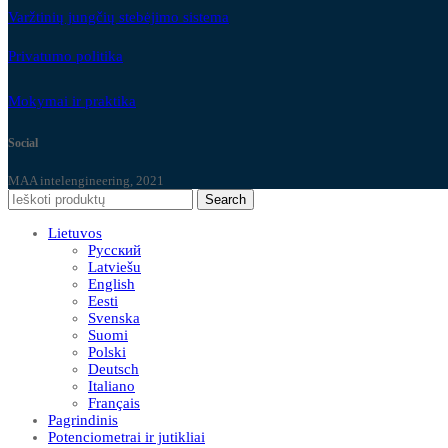
Varžtinių jungčių stebėjimo sistema
Privatumo politika
Mokymai ir praktika
Social
MAA intelengineering, 2021
Search
Lietuvos
Русский
Latviešu
English
Eesti
Svenska
Suomi
Polski
Deutsch
Italiano
Français
Pagrindinis
Potenciometrai ir jutikliai