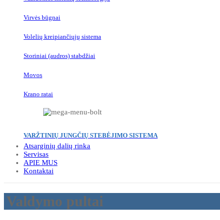
Virvės būgnai
Volelių kreipiančiųjų sistema
Storiniai (audros) stabdžiai
Movos
Krano ratai
VARŽTINIŲ JUNGČIŲ STEBĖJIMO SISTEMA
Atsarginių dalių rinka
Servisas
APIE MUS
Kontaktai
Valdymo pultai