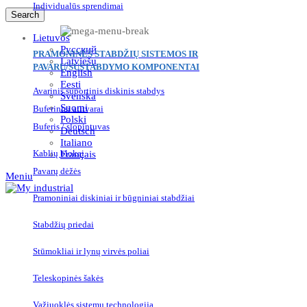
Individualūs sprendimai
Search
Lietuvos
Русский
PRAMONINĖS STABDŽIŲ SISTEMOS IR
Latviešu
PAVARŲ/SUSTABDYMO KOMPONENTAI
English
Eesti
Avarinis suportinis diskinis stabdys
Svenska
Suomi
Buferiniai atitvarai
Polski
Buferis / slopintuvas
Deutsch
Italiano
Kablių blokai
Français
Pavarų dėžės
Meniu
Pramoniniai diskiniai ir būgniniai stabdžiai
Stabdžių priedai
Stūmokliai ir lynų virvės poliai
Teleskopinės šakės
Važiuoklės sistemų technologija