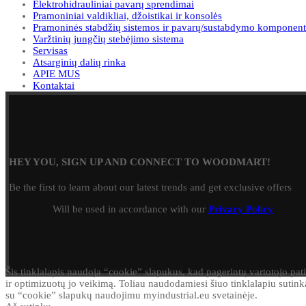
Elektrohidrauliniai pavarų sprendimai
Pramoniniai valdikliai, džoistikai ir konsolės
Pramoninės stabdžių sistemos ir pavarų/sustabdymo komponent
Varžtinių jungčių stebėjimo sistema
Servisas
Atsarginių dalių rinka
APIE MUS
Kontaktai
HEY YOU, SIGN UP AND CONNECT TO WOODMART!
Be the first to learn about our latest trends and get exclusive offers
Will be used in accordance with our
Privacy Policy
Šis tinklalapis naudoja “cookie” slapukus, kad pagerintų vartotojo pati
ir optimizuotų jo veikimą. Toliau naudodamiesi šiuo tinklalapiu sutink
su “cookie” slapukų naudojimu myindustrial.eu svetainėje.