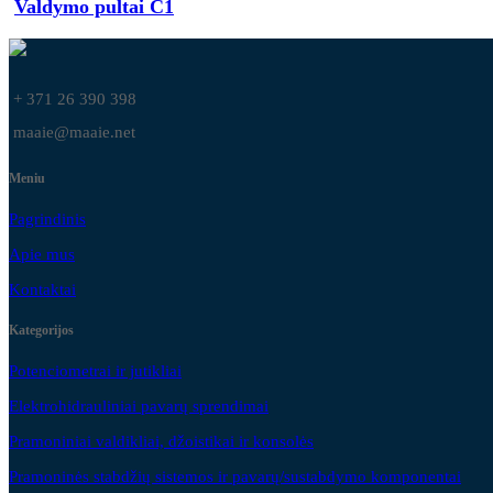
Valdymo pultai C1
+ 371 26 390 398
maaie@maaie.net
Meniu
Pagrindinis
Apie mus
Kontaktai
Kategorijos
Potenciometrai ir jutikliai
Elektrohidrauliniai pavarų sprendimai
Pramoniniai valdikliai, džoistikai ir konsolės
Pramoninės stabdžių sistemos ir pavarų/sustabdymo komponentai