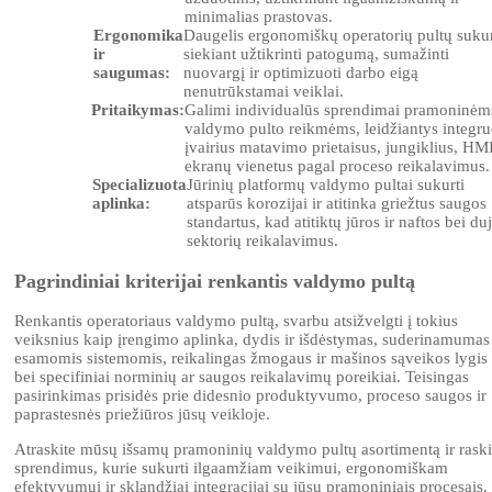
minimalias prastovas.
Ergonomika
Daugelis ergonomiškų operatorių pultų sukur
ir
siekiant užtikrinti patogumą, sumažinti
saugumas:
nuovargį ir optimizuoti darbo eigą
nenutrūkstamai veiklai.
Pritaikymas:
Galimi individualūs sprendimai pramoninėm
valdymo pulto reikmėms, leidžiantys integru
įvairius matavimo prietaisus, jungiklius, HMI
ekranų vienetus pagal proceso reikalavimus.
Specializuota
Jūrinių platformų valdymo pultai sukurti
aplinka:
atsparūs korozijai ir atitinka griežtus saugos
standartus, kad atitiktų jūros ir naftos bei du
sektorių reikalavimus.
Pagrindiniai kriterijai renkantis valdymo pultą
Renkantis operatoriaus valdymo pultą, svarbu atsižvelgti į tokius
veiksnius kaip įrengimo aplinka, dydis ir išdėstymas, suderinamumas
esamomis sistemomis, reikalingas žmogaus ir mašinos sąveikos lygis
bei specifiniai norminių ar saugos reikalavimų poreikiai. Teisingas
pasirinkimas prisidės prie didesnio produktyvumo, proceso saugos ir
paprastesnės priežiūros jūsų veikloje.
Atraskite mūsų išsamų pramoninių valdymo pultų asortimentą ir raski
sprendimus, kurie sukurti ilgaamžiam veikimui, ergonomiškam
efektyvumui ir sklandžiai integracijai su jūsų pramoniniais procesais.