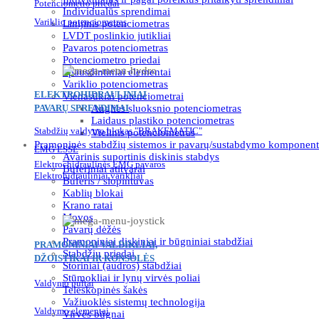
Potenciometro priedai
Individualūs sprendimai
Variklio potenciometras
Linijinis potenciometras
LVDT poslinkio jutikliai
Pavaros potenciometras
Potenciometro priedai
Spausdintiniai elementai
Variklio potenciometras
ELEKTROHIDRAULINIAI
Vienasūkiai potenciometrai
PAVARŲ SPRENDIMAI
Anglies sluoksnio potenciometras
Laidaus plastiko potenciometras
Stabdžių valdymo blokas "BRAKEMATIC"
Vielinis potenciometras
Pramoninės stabdžių sistemos ir pavarų/sustabdymo komponent
EMG ESSE
Avarinis suportinis diskinis stabdys
Elektrochidraulinės EMG pavaros
Buferiniai atitvarai
Elektrohidrauliniai varikliai
Buferis / slopintuvas
Kablių blokai
Krano ratai
Movos
Pavarų dėžės
Pramoniniai diskiniai ir būgniniai stabdžiai
PRAMONINIAI VALDIKLIAI,
Stabdžių priedai
DŽOISTIKAI IR KONSOLĖS
Storiniai (audros) stabdžiai
Stūmokliai ir lynų virvės poliai
Valdymo pultai
Teleskopinės šakės
Važiuoklės sistemų technologija
Valdymo elementai
Virvės būgnai