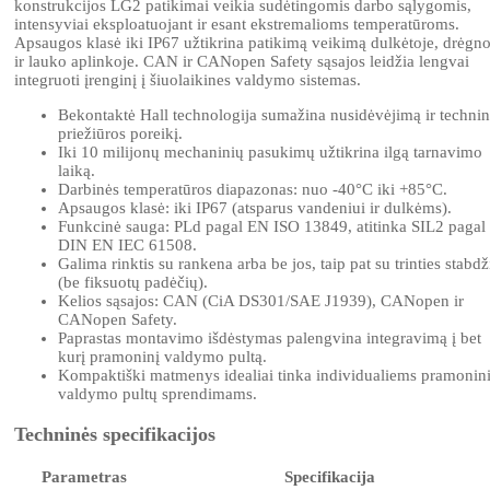
konstrukcijos LG2 patikimai veikia sudėtingomis darbo sąlygomis,
intensyviai eksploatuojant ir esant ekstremalioms temperatūroms.
Apsaugos klasė iki IP67 užtikrina patikimą veikimą dulkėtoje, drėgno
ir lauko aplinkoje. CAN ir CANopen Safety sąsajos leidžia lengvai
integruoti įrenginį į šiuolaikines valdymo sistemas.
Bekontaktė Hall technologija sumažina nusidėvėjimą ir techni
priežiūros poreikį.
Iki 10 milijonų mechaninių pasukimų užtikrina ilgą tarnavimo
laiką.
Darbinės temperatūros diapazonas: nuo -40°C iki +85°C.
Apsaugos klasė: iki IP67 (atsparus vandeniui ir dulkėms).
Funkcinė sauga: PLd pagal EN ISO 13849, atitinka SIL2 pagal
DIN EN IEC 61508.
Galima rinktis su rankena arba be jos, taip pat su trinties stabdž
(be fiksuotų padėčių).
Kelios sąsajos: CAN (CiA DS301/SAE J1939), CANopen ir
CANopen Safety.
Paprastas montavimo išdėstymas palengvina integravimą į bet
kurį pramoninį valdymo pultą.
Kompaktiški matmenys idealiai tinka individualiems pramonin
valdymo pultų sprendimams.
Techninės specifikacijos
Parametras
Specifikacija