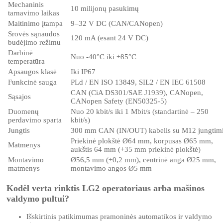
Mechaninis
10 milijonų pasukimų
tarnavimo laikas
Maitinimo įtampa
9–32 V DC (CAN/CANopen)
Srovės sąnaudos
120 mA (esant 24 V DC)
budėjimo režimu
Darbinė
Nuo -40°C iki +85°C
temperatūra
Apsaugos klasė
Iki IP67
Funkcinė sauga
PLd / EN ISO 13849, SIL2 / EN IEC 61508
CAN (CiA DS301/SAE J1939), CANopen,
Sąsajos
CANopen Safety (EN50325-5)
Duomenų
Nuo 20 kbit/s iki 1 Mbit/s (standartinė – 250
perdavimo sparta
kbit/s)
Jungtis
300 mm CAN (IN/OUT) kabelis su M12 jungtim
Priekinė plokštė Ø64 mm, korpusas Ø65 mm,
Matmenys
aukštis 64 mm (+35 mm priekinė plokštė)
Montavimo
Ø56,5 mm (±0,2 mm), centrinė anga Ø25 mm,
matmenys
montavimo angos Ø5 mm
Kodėl verta rinktis LG2 operatoriaus arba mašinos
valdymo pultui?
Išskirtinis patikimumas pramoninės automatikos ir valdymo