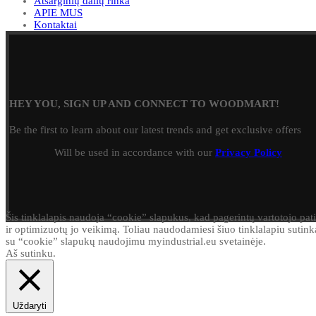
Atsarginių dalių rinka
APIE MUS
Kontaktai
HEY YOU, SIGN UP AND CONNECT TO WOODMART!
Be the first to learn about our latest trends and get exclusive offers
Will be used in accordance with our
Privacy Policy
Šis tinklalapis naudoja “cookie” slapukus, kad pagerintų vartotojo pati
ir optimizuotų jo veikimą. Toliau naudodamiesi šiuo tinklalapiu sutink
su “cookie” slapukų naudojimu myindustrial.eu svetainėje.
Aš sutinku.
Uždaryti