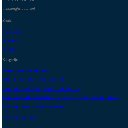
maaie@maaie.net
Meniu
Pagrindinis
Apie mus
Kontaktai
Kategorijos
Potenciometrai ir jutikliai
Elektrohidrauliniai pavarų sprendimai
Pramoniniai valdikliai, džoistikai ir konsolės
Pramoninės stabdžių sistemos ir pavarų/sustabdymo komponentai
Varžtinių jungčių stebėjimo sistema
Privatumo politika