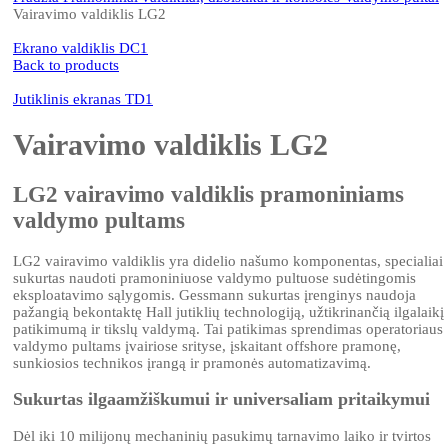
Vairavimo valdiklis LG2
Ekrano valdiklis DC1
Back to products
Jutiklinis ekranas TD1
Vairavimo valdiklis LG2
LG2 vairavimo valdiklis pramoniniams
valdymo pultams
LG2 vairavimo valdiklis yra didelio našumo komponentas, specialiai
sukurtas naudoti pramoniniuose valdymo pultuose sudėtingomis
eksploatavimo sąlygomis. Gessmann sukurtas įrenginys naudoja
pažangią bekontaktę Hall jutiklių technologiją, užtikrinančią ilgalaikį
patikimumą ir tikslų valdymą. Tai patikimas sprendimas operatoriaus
valdymo pultams įvairiose srityse, įskaitant offshore pramonę,
sunkiosios technikos įrangą ir pramonės automatizavimą.
Sukurtas ilgaamžiškumui ir universaliam pritaikymui
Dėl iki 10 milijonų mechaninių pasukimų tarnavimo laiko ir tvirtos