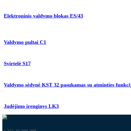
Elektroninis valdymo blokas ES/43
Valdymo pultai C1
Svirtelė S17
Valdymo sėdynė KST 32 pasukamas su atminties funkci
Judėjimo įrenginys LK3
+ 371 26 390 398