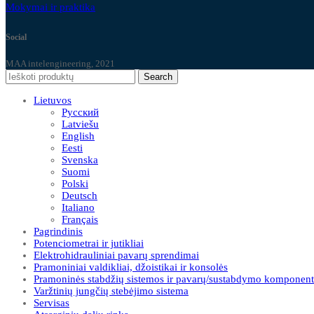
Mokymai ir praktika
Social
MAA intelengineering, 2021
Search
Lietuvos
Русский
Latviešu
English
Eesti
Svenska
Suomi
Polski
Deutsch
Italiano
Français
Pagrindinis
Potenciometrai ir jutikliai
Elektrohidrauliniai pavarų sprendimai
Pramoniniai valdikliai, džoistikai ir konsolės
Pramoninės stabdžių sistemos ir pavarų/sustabdymo komponent
Varžtinių jungčių stebėjimo sistema
Servisas