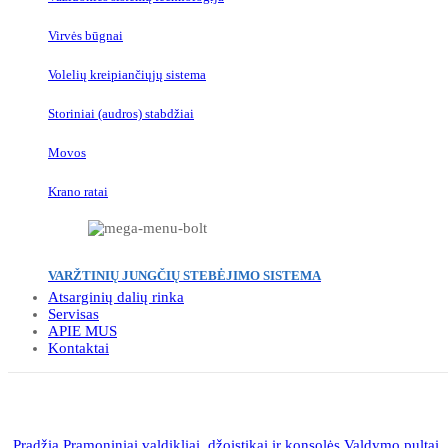
Virvės būgnai
Volelių kreipiančiųjų sistema
Storiniai (audros) stabdžiai
Movos
Krano ratai
VARŽTINIŲ JUNGČIŲ STEBĖJIMO SISTEMA
Atsarginių dalių rinka
Servisas
APIE MUS
Kontaktai
Click to enlarge
Pradžia
Pramoniniai valdikliai, džoistikai ir konsolės
Valdymo pultai