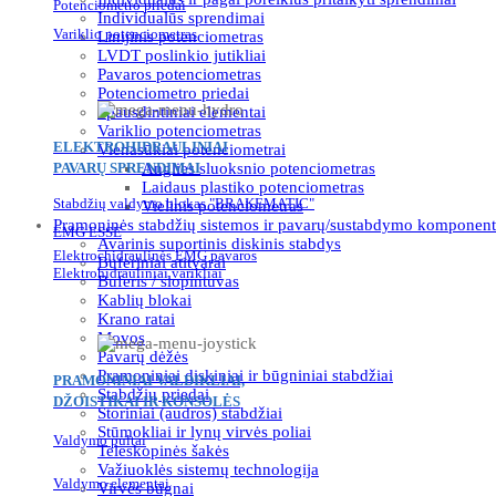
Potenciometro priedai
Individualūs sprendimai
Variklio potenciometras
Linijinis potenciometras
LVDT poslinkio jutikliai
Pavaros potenciometras
Potenciometro priedai
Spausdintiniai elementai
Variklio potenciometras
ELEKTROHIDRAULINIAI
Vienasūkiai potenciometrai
PAVARŲ SPRENDIMAI
Anglies sluoksnio potenciometras
Laidaus plastiko potenciometras
Stabdžių valdymo blokas "BRAKEMATIC"
Vielinis potenciometras
Pramoninės stabdžių sistemos ir pavarų/sustabdymo komponent
EMG ESSE
Avarinis suportinis diskinis stabdys
Elektrochidraulinės EMG pavaros
Buferiniai atitvarai
Elektrohidrauliniai varikliai
Buferis / slopintuvas
Kablių blokai
Krano ratai
Movos
Pavarų dėžės
Pramoniniai diskiniai ir būgniniai stabdžiai
PRAMONINIAI VALDIKLIAI,
Stabdžių priedai
DŽOISTIKAI IR KONSOLĖS
Storiniai (audros) stabdžiai
Stūmokliai ir lynų virvės poliai
Valdymo pultai
Teleskopinės šakės
Važiuoklės sistemų technologija
Valdymo elementai
Virvės būgnai