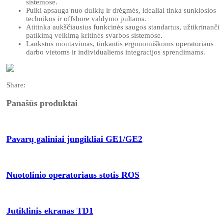
sistemose.
Puiki apsauga nuo dulkių ir drėgmės, idealiai tinka sunkiosios
technikos ir offshore valdymo pultams.
Atitinka aukščiausius funkcinės saugos standartus, užtikrinanč
patikimą veikimą kritinės svarbos sistemose.
Lankstus montavimas, tinkantis ergonomiškoms operatoriaus
darbo vietoms ir individualiems integracijos sprendimams.
Share:
Panašūs produktai
Pavarų galiniai jungikliai GE1/GE2
Nuotolinio operatoriaus stotis ROS
Jutiklinis ekranas TD1