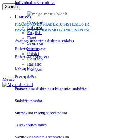
Individualūs sprendimai
Search
Lietuvos
Русский
PRAMONINĖS STABDŽIŲ SISTEMOS IR
Latviešu
PAVARŲ/SUSTABDYMO KOMPONENTAI
English
Eesti
Avarinis suportinis diskinis stabdys
Svenska
Suomi
Buferiniai atitvarai
Polski
Buferis / slopintuvas
Deutsch
Italiano
Kablių blokai
Français
Pavarų dėžės
Meniu
Pramoniniai diskiniai ir būgniniai stabdžiai
Stabdžių priedai
Stūmokliai ir lynų virvės poliai
Teleskopinės šakės
Važiuoklės sistemų technologija