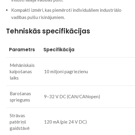
Kompakti izmēri, kas piemēroti individuāliem industriālo
vadības pulšu risinājumiem.
Tehniskās specifikācijas
Parametrs
Specifikācija
Mehāniskais
kalpošanas
10 miljoni pagriezienu
laiks
Barošanas
9–32 V DC (CAN/CANopen)
spriegums
Strāvas
patēriņš
120 mA (pie 24 V DC)
gaidstāvē