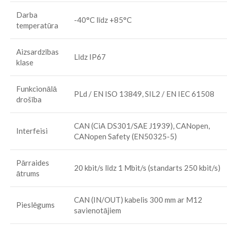
Darba
-40°C līdz +85°C
temperatūra
Aizsardzības
Līdz IP67
klase
Funkcionālā
PLd / EN ISO 13849, SIL2 / EN IEC 61508
drošība
CAN (CiA DS301/SAE J1939), CANopen,
Interfeisi
CANopen Safety (EN50325-5)
Pārraides
20 kbit/s līdz 1 Mbit/s (standarts 250 kbit/s)
ātrums
CAN (IN/OUT) kabelis 300 mm ar M12
Pieslēgums
savienotājiem