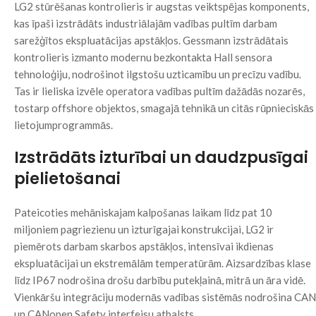
LG2 stūrēšanas kontrolieris ir augstas veiktspējas komponents,
kas īpaši izstrādāts industriālajām vadības pultīm darbam
sarežģītos ekspluatācijas apstākļos. Gessmann izstrādātais
kontrolieris izmanto modernu bezkontakta Hall sensora
tehnoloģiju, nodrošinot ilgstošu uzticamību un precīzu vadību.
Tas ir lieliska izvēle operatora vadības pultīm dažādās nozarēs,
tostarp offshore objektos, smagajā tehnikā un citās rūpnieciskās
lietojumprogrammās.
Izstrādāts izturībai un daudzpusīgai
pielietošanai
Pateicoties mehāniskajam kalpošanas laikam līdz pat 10
miljoniem pagriezienu un izturīgajai konstrukcijai, LG2 ir
piemērots darbam skarbos apstākļos, intensīvai ikdienas
ekspluatācijai un ekstremālām temperatūrām. Aizsardzības klase
līdz IP67 nodrošina drošu darbību putekļainā, mitrā un āra vidē.
Vienkāršu integrāciju modernās vadības sistēmās nodrošina CAN
un CANopen Safety interfeisu atbalsts.