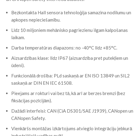
Bezkontakta Hall sensora tehnoloģija samazina nodilumu un
apkopes nepieciešamību.
Līdz 10 miljoniem mehānisko pagriezienu ilgam kalpošanas
laikam.
Darba temperatūras diapazons: no -40°C līdz +85°C.
Aizsardzības klase: līdz IP67 (aizsardzība pret putekļiem un
ūdeni).
Funkcionālā drošība: PLd saskaņā ar EN ISO 13849 un SIL2
saskaņā ar DIN EN IEC 61508.
Pieejams ar rokturi vai bez tā, kā arī ar berzes bremzi (bez
fiksācijas pozīcijām).
Dažādi interfeisi: CAN (CiA DS301/SAE J1939), CANopen un
CANopen Safety.
Vienkāršs montāžas izkārtojums atvieglo integrāciju jebkurā
industriālajā vadības pultī.