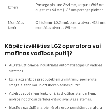
Pārsega plāksne Ø64 mm, korpuss Ø65 mm,
Izmēri
augstums 64 mm (+35 mm pārsega plāksne)
Montāžas
Ø56,5 mm (±0,2 mm), centra atvere Ø25 mm,
izmēri
montāžas atveres Ø5 mm
Kāpēc izvēlēties LG2 operatora vai
mašīnas vadības pultij?
Augsta uzticamība industriālās automatizācijas un vadības
sistēmās.
Izcila aizsardzība pret putekļiem un mitrumu, piemērota
smagajai tehnikai un offshore vadības pultīm.
Atbilst vadošajiem funkcionālās drošības standartiem,
nodrošinot drošu darbību kritiski svarīgās sistēmās.
Elastīga uzstādīšana, piemērota ergonomiskām operatora