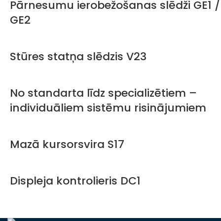
Pārnesumu ierobežošanas slēdži GE1 /
GE2
Stūres statņa slēdzis V23
No standarta līdz specializētiem –
individuāliem sistēmu risinājumiem
Mazā kursorsvira S17
Displeja kontrolieris DC1