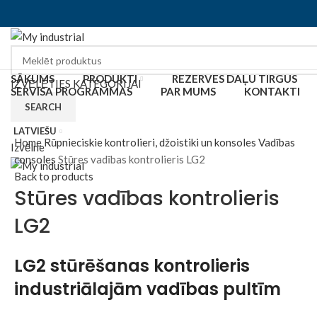
SĀKUMS
PRODUKTI
REZERVES DAĻU TIRGUS
IZVĒLĒTIES KATEGORIJAI
SERVISA PROGRAMMAS
PAR MUMS
KONTAKTI
SEARCH
Click to enlarge
LATVIEŠU
Home
Rūpnieciskie kontrolieri, džoistiki un konsoles
Vadības
Izvēlne
consoles
Stūres vadības kontrolieris LG2
Back to products
Stūres vadības kontrolieris
LG2
LG2 stūrēšanas kontrolieris
industriālajām vadības pultīm