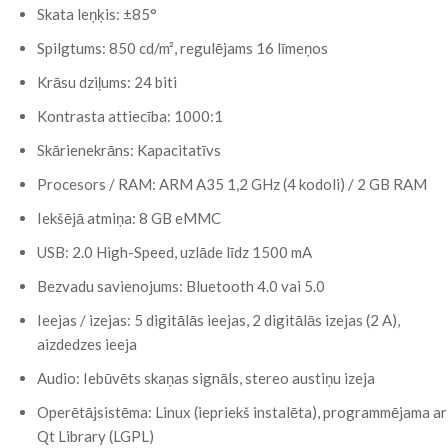
Skata leņķis: ±85°
Spilgtums: 850 cd/m², regulējams 16 līmeņos
Krāsu dziļums: 24 biti
Kontrasta attiecība: 1000:1
Skārienekrāns: Kapacitatīvs
Procesors / RAM: ARM A35 1,2 GHz (4 kodoli) / 2 GB RAM
Iekšējā atmiņa: 8 GB eMMC
USB: 2.0 High-Speed, uzlāde līdz 1500 mA
Bezvadu savienojums: Bluetooth 4.0 vai 5.0
Ieejas / izejas: 5 digitālās ieejas, 2 digitālās izejas (2 A),
aizdedzes ieeja
Audio: Iebūvēts skaņas signāls, stereo austiņu izeja
Operētājsistēma: Linux (iepriekš instalēta), programmējama ar
Qt Library (LGPL)