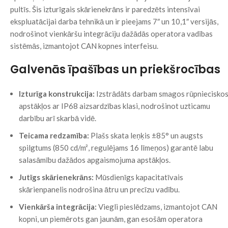
pultīs. Šis izturīgais skārienekrāns ir paredzēts intensīvai
ekspluatācijai darba tehnikā un ir pieejams 7″ un 10,1″ versijās,
nodrošinot vienkāršu integrāciju dažādās operatora vadības
sistēmās, izmantojot CAN kopnes interfeisu.
Galvenās īpašības un priekšrocības
Izturīga konstrukcija:
Izstrādāts darbam smagos rūpniecisko
apstākļos ar IP68 aizsardzības klasi, nodrošinot uzticamu
darbību arī skarbā vidē.
Teicama redzamība:
Plašs skata leņķis ±85° un augsts
spilgtums (850 cd/m², regulējams 16 līmeņos) garantē labu
salasāmību dažādos apgaismojuma apstākļos.
Jutīgs skārienekrāns:
Mūsdienīgs kapacitatīvais
skārienpanelis nodrošina ātru un precīzu vadību.
Vienkārša integrācija:
Viegli pieslēdzams, izmantojot CAN
kopni, un piemērots gan jaunām, gan esošām operatora