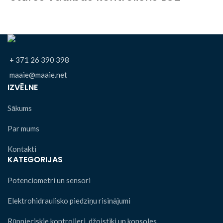
+ 371 26 390 398
maaie@maaie.net
IZVĒLNE
Sākums
Par mums
Kontakti
KATEGORIJAS
Potenciometri un sensori
Elektrohidraulisko piedziņu risinājumi
Rūpnieciskie kontrolieri, džoistiki un konsoles