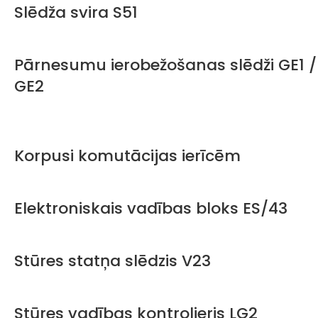
Slēdža svira S51
Pārnesumu ierobežošanas slēdži GE1 /
GE2
Korpusi komutācijas ierīcēm
Elektroniskais vadības bloks ES/43
Stūres statņa slēdzis V23
Stūres vadības kontrolieris LG2