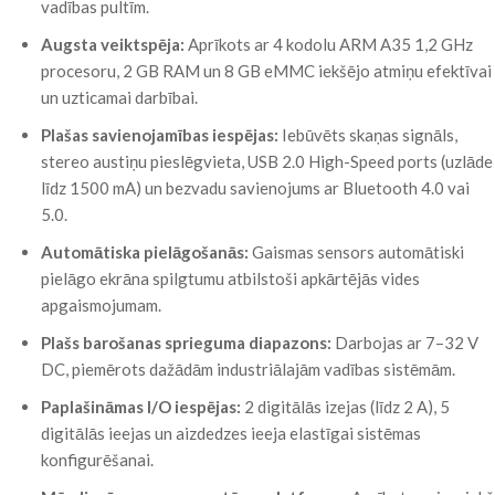
vadības pultīm.
Augsta veiktspēja:
Aprīkots ar 4 kodolu ARM A35 1,2 GHz
procesoru, 2 GB RAM un 8 GB eMMC iekšējo atmiņu efektīvai
un uzticamai darbībai.
Plašas savienojamības iespējas:
Iebūvēts skaņas signāls,
stereo austiņu pieslēgvieta, USB 2.0 High-Speed ports (uzlāde
līdz 1500 mA) un bezvadu savienojums ar Bluetooth 4.0 vai
5.0.
Automātiska pielāgošanās:
Gaismas sensors automātiski
pielāgo ekrāna spilgtumu atbilstoši apkārtējās vides
apgaismojumam.
Plašs barošanas sprieguma diapazons:
Darbojas ar 7–32 V
DC, piemērots dažādām industriālajām vadības sistēmām.
Paplašināmas I/O iespējas:
2 digitālās izejas (līdz 2 A), 5
digitālās ieejas un aizdedzes ieeja elastīgai sistēmas
konfigurēšanai.