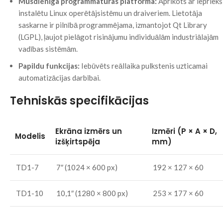
Mūsdienīga programmatūras platforma:
Aprīkots ar iepriekš
instalētu Linux operētājsistēmu un draiveriem. Lietotāja
saskarne ir pilnībā programmējama, izmantojot Qt Library
(LGPL), ļaujot pielāgot risinājumu individuālām industriālajām
vadības sistēmām.
Papildu funkcijas:
Iebūvēts reāllaika pulkstenis uzticamai
automatizācijas darbībai.
Tehniskās specifikācijas
Ekrāna izmērs un
Izmēri (P × A × D,
Modelis
izšķirtspēja
mm)
TD1-7
7″ (1024 × 600 px)
192 × 127 × 60
TD1-10
10,1″ (1280 × 800 px)
253 × 177 × 60