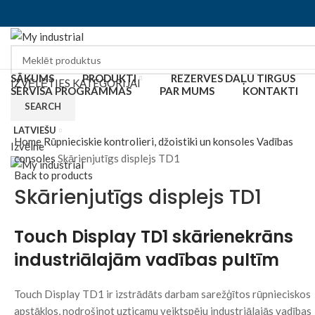
SĀKUMS
PRODUKTI
REZERVES DAĻU TIRGUS
IZVĒLĒTIES KATEGORIJAI
SERVISA PROGRAMMAS
PAR MUMS
KONTAKTI
SEARCH
Click to enlarge
LATVIEŠU
Home
Rūpnieciskie kontrolieri, džoistiki un konsoles
Vadības
Izvēlne
consoles
Skārienjutīgs displejs TD1
Back to products
Skārienjutīgs displejs TD1
Touch Display TD1 skārienekrāns
industriālajām vadības pultīm
Touch Display TD1 ir izstrādāts darbam sarežģītos rūpnieciskos
apstākļos, nodrošinot uzticamu veiktspēju industriālajās vadības