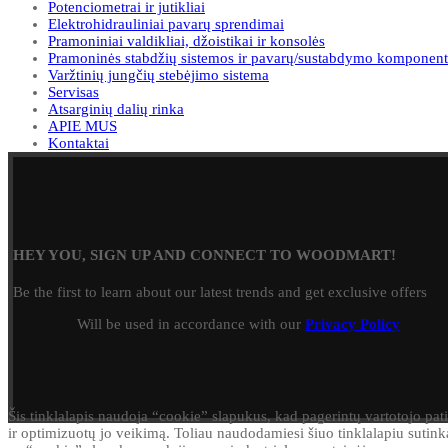
Potenciometrai ir jutikliai
Elektrohidrauliniai pavarų sprendimai
Pramoniniai valdikliai, džoistikai ir konsolės
Pramoninės stabdžių sistemos ir pavarų/sustabdymo komponent
Varžtinių jungčių stebėjimo sistema
Servisas
Atsarginių dalių rinka
APIE MUS
Kontaktai
HEY YOU, SIGN UP AND CONNECT TO WOODMART!
Be the first to learn about our latest trends and get exclusive offers
Will be used in accordance with our
Privacy Policy
Šis tinklalapis naudoja “cookie” slapukus, kad pagerintų vartotojo pati
ir optimizuotų jo veikimą. Toliau naudodamiesi šiuo tinklalapiu sutink