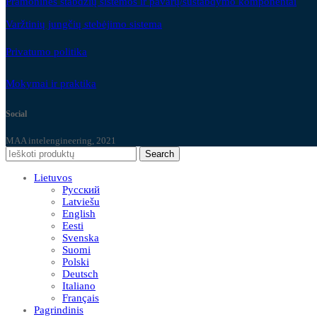
Pramoninės stabdžių sistemos ir pavarų/sustabdymo komponentai
Varžtinių jungčių stebėjimo sistema
Privatumo politika
Mokymai ir praktika
Social
MAA intelengineering, 2021
Search
Lietuvos
Русский
Latviešu
English
Eesti
Svenska
Suomi
Polski
Deutsch
Italiano
Français
Pagrindinis