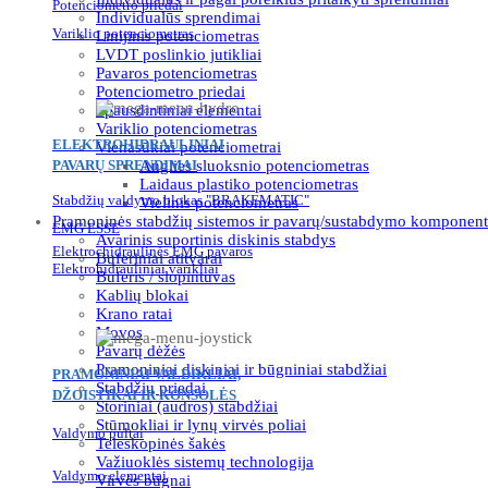
Potenciometro priedai
Individualūs sprendimai
Variklio potenciometras
Linijinis potenciometras
LVDT poslinkio jutikliai
Pavaros potenciometras
Potenciometro priedai
Spausdintiniai elementai
Variklio potenciometras
ELEKTROHIDRAULINIAI
Vienasūkiai potenciometrai
PAVARŲ SPRENDIMAI
Anglies sluoksnio potenciometras
Laidaus plastiko potenciometras
Stabdžių valdymo blokas "BRAKEMATIC"
Vielinis potenciometras
Pramoninės stabdžių sistemos ir pavarų/sustabdymo komponent
EMG ESSE
Avarinis suportinis diskinis stabdys
Elektrochidraulinės EMG pavaros
Buferiniai atitvarai
Elektrohidrauliniai varikliai
Buferis / slopintuvas
Kablių blokai
Krano ratai
Movos
Pavarų dėžės
Pramoniniai diskiniai ir būgniniai stabdžiai
PRAMONINIAI VALDIKLIAI,
Stabdžių priedai
DŽOISTIKAI IR KONSOLĖS
Storiniai (audros) stabdžiai
Stūmokliai ir lynų virvės poliai
Valdymo pultai
Teleskopinės šakės
Važiuoklės sistemų technologija
Valdymo elementai
Virvės būgnai