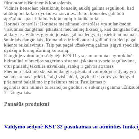
fiksuotomis išorinėmis konsolėmis.
Vidinės konsolės: plastikinių konsolių aukštį galima reguliuoti, kad
atitiktų bet kokio dydžio vairasvirtes. Be to, konsolės gali būti
aprūpintos pasirinktiniais komandų ir indikatoriais.
Išorinės konsolės: Išorinėse metalinėse konsolėse yra sulankstomi
viršutiniai dangteliai, įskaitant mechaninę fiksaciją, kad dangtelis būt
atidarytas. Vidines gnybtų juostas galima lengvai pasiekti nuimamais
šoniniais dangteliais. Komandos ir indikatoriai gali būti pridėti pagal
kliento reikalavimus. Taip pat pagal užsakymą galima įsigyti speciali
dydžių ir formų išorinių konsolių.
Patogioje vairuotojo sėdynėje KFS 11 yra sumontuota spyruoklinė
hidraulinė vibracijos sugėrimo sistema, įskaitant svorio reguliavimą,
orui pralaidų tekstilės užvalkalą, rankų ir galvos atramas.
Plieninio lakštinio skersinio dangtis, įskaitant vairuotojo sėdynę, yra
sulankstomas į priekį. Taigi visi laidai, gnybtai ir įvorės yra lengvai
prieinami paleidimo ir priežiūros metu. Pasukamas p
agrindas turi nulinės tolerancijos guolius, o sukimąsi galima užfiksuot
3 ° žingsniais.
Panašūs produktai
Valdymo sėdynė KST 32 pasukamas su atminties funkci