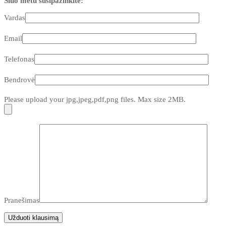
Šiuo metu susipažinkite:
Vardas
Email
Telefonas
Bendrovė
Please upload your jpg,jpeg,pdf,png files. Max size 2MB.
Pranešimas