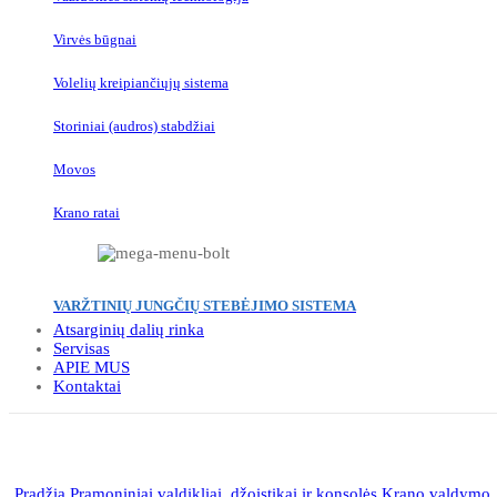
Virvės būgnai
Volelių kreipiančiųjų sistema
Storiniai (audros) stabdžiai
Movos
Krano ratai
VARŽTINIŲ JUNGČIŲ STEBĖJIMO SISTEMA
Atsarginių dalių rinka
Servisas
APIE MUS
Kontaktai
Click to enlarge
Pradžia
Pramoniniai valdikliai, džoistikai ir konsolės
Krano valdymo