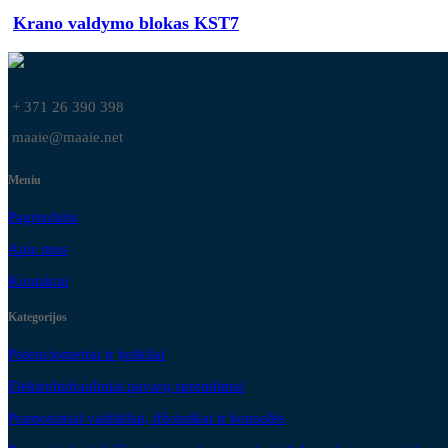
Krano valdymo blokas KST7
+ 371 26 390 398
maaie@maaie.net
Meniu
Pagrindinis
Apie mus
Kontaktai
Kategorijos
Potenciometrai ir jutikliai
Elektrohidrauliniai pavarų sprendimai
Pramoniniai valdikliai, džoistikai ir konsolės