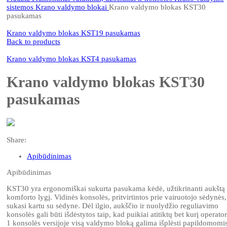
sistemos
Krano valdymo blokai
Krano valdymo blokas KST30
pasukamas
Krano valdymo blokas KST19 pasukamas
Back to products
Krano valdymo blokas KST4 pasukamas
Krano valdymo blokas KST30
pasukamas
Share:
Apibūdinimas
Apibūdinimas
KST30 yra ergonomiškai sukurta pasukama kėdė, užtikrinanti aukštą
komforto lygį. Vidinės konsolės, pritvirtintos prie vairuotojo sėdynės,
sukasi kartu su sėdyne. Dėl ilgio, aukščio ir nuolydžio reguliavimo
konsolės gali būti išdėstytos taip, kad puikiai atitiktų bet kurį operator
1 konsolės versijoje visą valdymo bloką galima išplėsti papildomomi