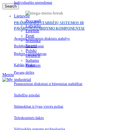
Individualūs sprendimai
Search
Lietuvos
Русский
PRAMONINĖS STABDŽIŲ SISTEMOS IR
Latviešu
PAVARŲ/SUSTABDYMO KOMPONENTAI
English
Eesti
Avarinis suportinis diskinis stabdys
Svenska
Suomi
Buferiniai atitvarai
Polski
Buferis / slopintuvas
Deutsch
Italiano
Kablių blokai
Français
Pavarų dėžės
Meniu
Pramoniniai diskiniai ir būgniniai stabdžiai
Stabdžių priedai
Stūmokliai ir lynų virvės poliai
Teleskopinės šakės
Važiuoklės sistemų technologija