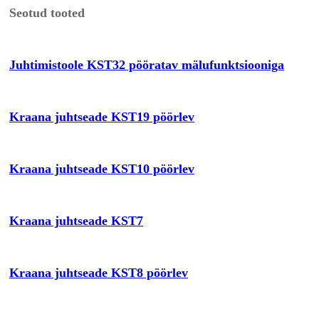
Seotud tooted
Juhtimistoole KST32 pööratav mälufunktsiooniga
Kraana juhtseade KST19 pöörlev
Kraana juhtseade KST10 pöörlev
Kraana juhtseade KST7
Kraana juhtseade KST8 pöörlev