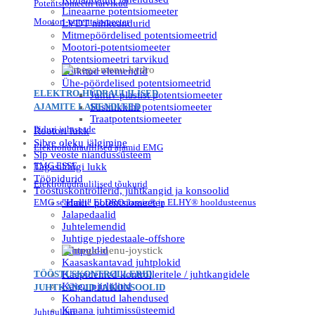
Potentsiomeetri tarvikud
Lineaarne potentsiomeeter
Mootori-potentsiomeeter
LVDT nihkeandurid
Mitmepöördelised potentsiomeetrid
Mootori-potentsiomeeter
Potentsiomeetri tarvikud
Trükitud elemendid
Ühe-pöördelised potentsiomeetrid
ELEKTRO-HÜDRAULILISED
Juhtiv plastist potentsiomeeter
AJAMITE LAHENDUSED
Süsinikkihi potentsiomeeter
Traatpotentsiomeeter
Piduri juhtseade
Rootori lukk
Sibre oleku jälgimine
Elektrohüdraulilised ajamid EMG
Slp veoste niandussüsteem
EMG ESSE
Tagasilõõgi lukk
Tööpidurid
Elektrohüdraulilised tõukurid
Tööstuskontrollerid, juhtkangid ja konsoolid
EMG seadmete ELDROclassic® ja ELHY® hooldusteenus
"Halli" potentsiomeeter
Jalapedaalid
Juhtelemendid
Juhtige pjedestaale-offshore
Juhtpuldid
Kaasaskantavad juhtplokid
TÖÖSTUSKONTROLLERID,
Käepidemed kontrolleritele / juhtkangidele
Käigu piirlülitid
JUHTKANGID JA KONSOOLID
Kohandatud lahendused
Kraana juhtimissüsteemid
Juhtpuldid