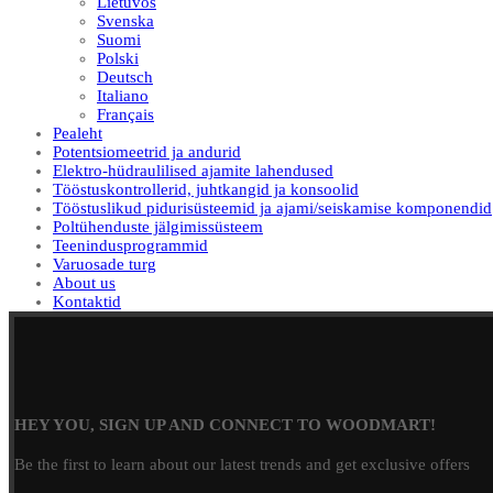
Lietuvos
Svenska
Suomi
Polski
Deutsch
Italiano
Français
Pealeht
Potentsiomeetrid ja andurid
Elektro-hüdraulilised ajamite lahendused
Tööstuskontrollerid, juhtkangid ja konsoolid
Tööstuslikud pidurisüsteemid ja ajami/seiskamise komponendid
Poltühenduste jälgimissüsteem
Teenindusprogrammid
Varuosade turg
About us
Kontaktid
HEY YOU, SIGN UP AND CONNECT TO WOODMART!
Be the first to learn about our latest trends and get exclusive offers