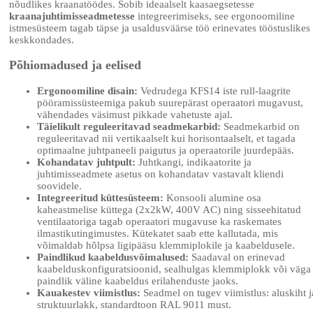
nõudlikes kraanatöödes. Sobib ideaalselt kaasaegsetesse
kraanajuhtimisseadmetesse
integreerimiseks, see ergonoomiline
istmesüsteem tagab täpse ja usaldusväärse töö erinevates tööstuslikes
keskkondades.
Põhiomadused ja eelised
Ergonoomiline disain:
Vedrudega KFS14 iste rull-laagrite
pööramissüsteemiga pakub suurepärast operaatori mugavust,
vähendades väsimust pikkade vahetuste ajal.
Täielikult reguleeritavad seadmekarbid:
Seadmekarbid on
reguleeritavad nii vertikaalselt kui horisontaalselt, et tagada
optimaalne juhtpaneeli paigutus ja operaatorile juurdepääs.
Kohandatav juhtpult:
Juhtkangi, indikaatorite ja
juhtimisseadmete asetus on kohandatav vastavalt kliendi
soovidele.
Integreeritud küttesüsteem:
Konsooli alumine osa
kaheastmelise küttega (2x2kW, 400V AC) ning sisseehitatud
ventilaatoriga tagab operaatori mugavuse ka raskemates
ilmastikutingimustes. Kütekatet saab ette kallutada, mis
võimaldab hõlpsa ligipääsu klemmiplokile ja kaabeldusele.
Paindlikud kaabeldusvõimalused:
Saadaval on erinevad
kaabelduskonfiguratsioonid, sealhulgas klemmiplokk või väga
paindlik väline kaabeldus erilahenduste jaoks.
Kauakestev viimistlus:
Seadmel on tugev viimistlus: aluskiht j
struktuurlakk, standardtoon RAL 9011 must.