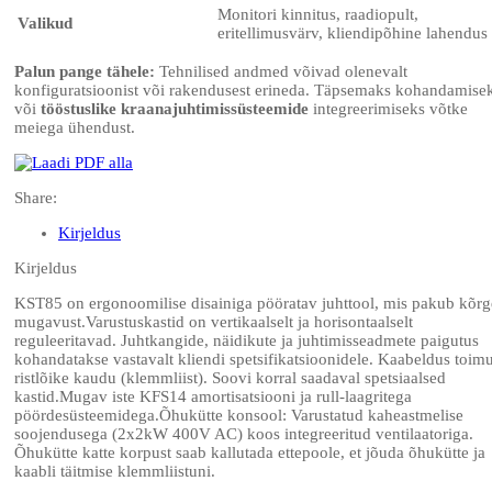
Monitori kinnitus, raadiopult,
Valikud
eritellimusvärv, kliendipõhine lahendus
Palun pange tähele:
Tehnilised andmed võivad olenevalt
konfiguratsioonist või rakendusest erineda. Täpsemaks kohandamise
või
tööstuslike kraanajuhtimissüsteemide
integreerimiseks võtke
meiega ühendust.
Share:
Kirjeldus
Kirjeldus
KST85 on ergonoomilise disainiga pööratav juhttool, mis pakub kõrg
mugavust.Varustuskastid on vertikaalselt ja horisontaalselt
reguleeritavad. Juhtkangide, näidikute ja juhtimisseadmete paigutus
kohandatakse vastavalt kliendi spetsifikatsioonidele. Kaabeldus toim
ristlõike kaudu (klemmliist). Soovi korral saadaval spetsiaalsed
kastid.Mugav iste KFS14 amortisatsiooni ja rull-laagritega
pöördesüsteemidega.Õhukütte konsool: Varustatud kaheastmelise
soojendusega (2x2kW 400V AC) koos integreeritud ventilaatoriga.
Õhukütte katte korpust saab kallutada ettepoole, et jõuda õhukütte ja
kaabli täitmise klemmliistuni.