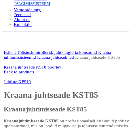
JÄLGIMISSÜSTEEM
Varuosade turg
Teenused
About us
Kontaktid
Click to enlarge
Esileht
Tööstuskontrollerid, juhtkangid ja konsoolid
Kraana
juhtimissüsteemid
Kraana juhtseadmed
Kraana juhtseade KST85
Kraana juhtseade KST8 pöörlev
Back to products
Juhiiste KFS10
Kraana juhtseade KST85
Kraanajuhtimisseade KST85
Kraanajuhtimisseade KST85
on professionaalselt disainitud pöörlev
operaatoritool, mis on loodud mugavuse ja tõhususe suurendamiseks