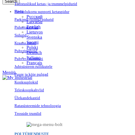
Search
Tööstuslikud ketas- ja trummelpidurid
Eesti
Hädaolukorra supporti ketaspidur
Русский
Parkimis (tormi) pidurid
Latviešu
English
Piduritarvikud
Lietuvos
Sidurid
Svenska
Suomi
Kraana rattad
Polski
Puhvripidurid
Deutsch
Italiano
Puhver / summuti
Français
Juhtsüsteem rullikutele
Menüü
Puure ja köie pulgad
Konksuplokid
Teleskoopkahvlid
Ülekandekastid
Ratasüsteemide tehnoloogia
Trosside trumlid
POLTÜHENDUSTE