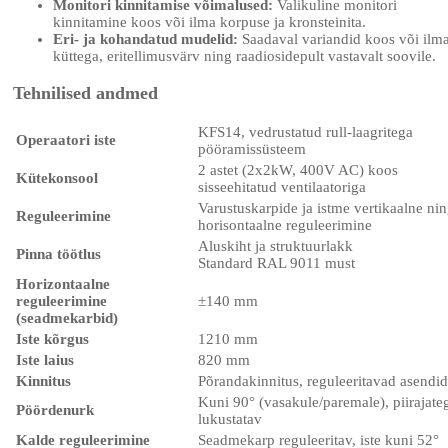
Monitori kinnitamise võimalused:
Valikuline monitori
kinnitamine koos või ilma korpuse ja kronsteinita.
Eri- ja kohandatud mudelid:
Saadaval variandid koos või ilm
küttega, eritellimusvärv ning raadiosidepult vastavalt soovile.
Tehnilised andmed
KFS14, vedrustatud rull-laagritega
Operaatori iste
pööramissüsteem
2 astet (2x2kW, 400V AC) koos
Kütekonsool
sisseehitatud ventilaatoriga
Varustuskarpide ja istme vertikaalne ni
Reguleerimine
horisontaalne reguleerimine
Aluskiht ja struktuurlakk
Pinna töötlus
Standard RAL 9011 must
Horizontaalne
reguleerimine
±140 mm
(seadmekarbid)
Iste kõrgus
1210 mm
Iste laius
820 mm
Kinnitus
Põrandakinnitus, reguleeritavad asendid
Kuni 90° (vasakule/paremale), piirajate
Pöördenurk
lukustatav
Kalde reguleerimine
Seadmekarp reguleeritav, iste kuni 52°