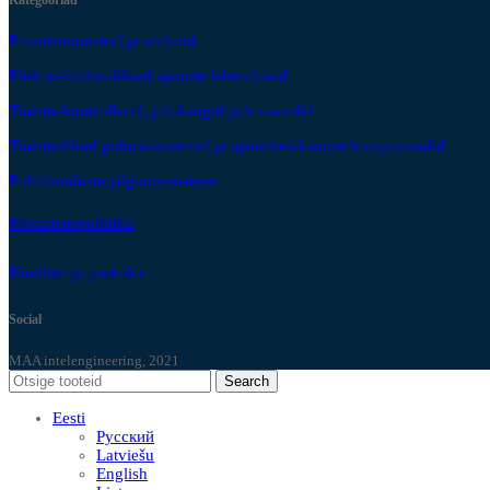
Kategooriad
Potentsiomeetrid ja andurid
Elektro-hüdraulilised ajamite lahendused
Tööstuskontrollerid, juhtkangid ja konsoolid
Tööstuslikud pidurisüsteemid ja ajami/seiskamise komponendid
Poltühenduste jälgimissüsteem
Privaatsuspoliitika
Koolitus ja praktika
Social
MAA intelengineering, 2021
Search
Eesti
Русский
Latviešu
English