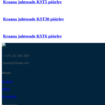
Kraana juhtseade KST5 pöörlev
Kraana juhtseade KST30 pöörlev
Kraana juhtseade KST6 pöörlev
+ 371 26 390 398
maaie@maaie.net
Menüü
Pealeht
Meist
Kontaktid