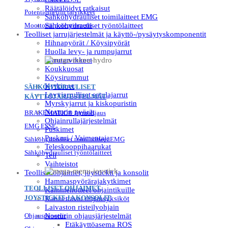
Räätälöidyt ratkaisut
Potentiometrin tarvikkeet
Sähköhydrauliset toimilaitteet EMG
Moottorin potentiometri
Sähköhydrauliset työntölaitteet
Teolliset jarrujärjestelmät ja käyttö-/pysäytyskomponentit
Hihnapyörät / Köysipyörät
Huolla levy- ja rumpujarrut
Jarrutarvikkeet
Koukkuosat
Köysirummut
Kytkimet
SÄHKÖHYDRAULISET
Levyjarrulliset satulajarrut
KÄYTTÖJÄRJESTELMÄT
Myrskyjarrut ja kiskopuristin
Nosturin pyörät
BRAKEMATIC® Jarruohjaus
Ohjainrullajärjestelmät
EMG ESSE
Puskimet
Puskuri / Vaimentaja
Sähköhydrauliset toimilaitteet EMG
Teleskooppihaarukat
Sähköhydrauliset työntölaitteet
Teli
Vaihteistot
Teolliset ohjaimet, joystickit ja konsolit
Hammaspyörärajakytkimet
TEOLLISET OHJAIMET,
Kämmenotteet ohjaintikuille
JOYSTICKIT JA KONSOLIT
Kannettavat ohjausyksiköt
Laivaston risteilyohjain
Ohjauspaneelit
Nosturin ohjausjärjestelmät
Etäkäyttöasema ROS