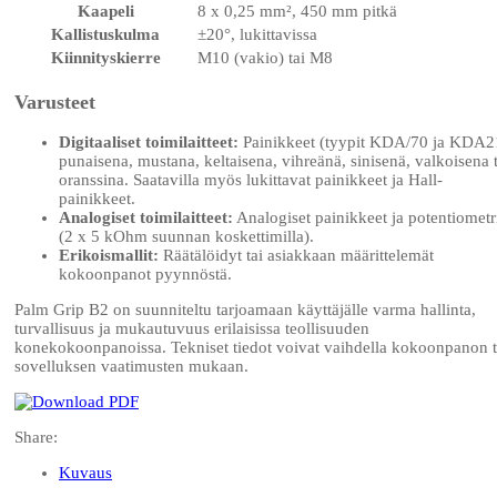
Kaapeli
8 x 0,25 mm², 450 mm pitkä
Kallistuskulma
±20°, lukittavissa
Kiinnityskierre
M10 (vakio) tai M8
Varusteet
Digitaaliset toimilaitteet:
Painikkeet (tyypit KDA/70 ja KDA2
punaisena, mustana, keltaisena, vihreänä, sinisenä, valkoisena t
oranssina. Saatavilla myös lukittavat painikkeet ja Hall-
painikkeet.
Analogiset toimilaitteet:
Analogiset painikkeet ja potentiometr
(2 x 5 kOhm suunnan koskettimilla).
Erikoismallit:
Räätälöidyt tai asiakkaan määrittelemät
kokoonpanot pyynnöstä.
Palm Grip B2 on suunniteltu tarjoamaan käyttäjälle varma hallinta,
turvallisuus ja mukautuvuus erilaisissa teollisuuden
konekokoonpanoissa. Tekniset tiedot voivat vaihdella kokoonpanon t
sovelluksen vaatimusten mukaan.
Share:
Kuvaus