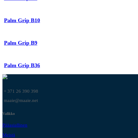
Palm Grip B10
Palm Grip B9
Palm Grip B36
+ 371 26 390 398
maaie@maaie.net
Valikko
Pääasiallinen
Meistä