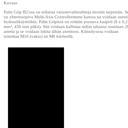
Kuvaus
Palm Grip B2:ssa on erilaisia varustevaihtoehtoja moniin tarpeisiin. S
on yhteensopiva Multi-Axis Controllerimme kanssa tai voidaan asent
hydraulikäyttöihin. Palm Gripissä on erittäin joustava kaapeli (8 x 0,
mm², 450 mm pitkä). Sitä voidaan kallistaa mihin tahansa suuntaan 2
astetta ja se voidaan lukita tähän asentoon. Kiinnitysosa voidaan
toimittaa M10 (vakio) tai M8 kierteellä.