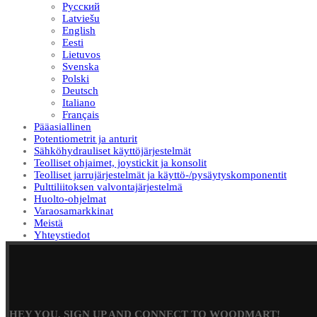
Русский
Latviešu
English
Eesti
Lietuvos
Svenska
Polski
Deutsch
Italiano
Français
Pääasiallinen
Potentiometrit ja anturit
Sähköhydrauliset käyttöjärjestelmät
Teolliset ohjaimet, joystickit ja konsolit
Teolliset jarrujärjestelmät ja käyttö-/pysäytyskomponentit
Pulttiliitoksen valvontajärjestelmä
Huolto-ohjelmat
Varaosamarkkinat
Meistä
Yhteystiedot
HEY YOU, SIGN UP AND CONNECT TO WOODMART!