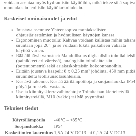
voidaan asentaa myös hydraulisiin käyttöihin, mikä tekee siitä sopiva
monenlaisiin teollisiin käyttötarkoituksiin.
Keskeiset ominaisuudet ja edut
Joustava asennus: Yhteensopiva moniakselisten
ohjausjärjestelmien ja hydraulisten käyttöjen kanssa.
Ergonominen muotoilu: Kahvaa voidaan kallistaa mihin tahans
suuntaan jopa 20°, ja se voidaan lukita paikalleen vakaata
käyttöä varten.
Räätälöitävät varusteet: Mahdollisuus digitaalisiin toimilaitteisi
(painikkeet eri väreissä), analogisiin toimilaitteisiin
(potentiometrit) sekä asiakaskohtaisiin kokoonpanoihin.
Erittäin joustava kaapeli: 8 x 0,25 mm² johdinta, 450 mm pitkä
suunniteltu teollisuusolosuhteisiin.
Kestävä rakenne: Kestää äärilämpötiloja ja suojausluokka IP54
pölyä ja roiskeita vastaan.
Useita kiinnityskierrevaihtoehtoja: Toimitetaan kierteitetyllä
kiinnitysreiällä, M10 (vakio) tai M8 pyynnöstä.
Tekniset tiedot
Käyttölämpötila
-40°C – +85°C
Suojausluokka
IP54
Koskettimien kuormitus
1,5A 24 V DC13 tai 0,1A 24 V DC13