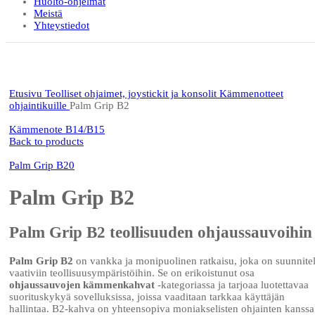
Huolto-ohjelmat
Meistä
Yhteystiedot
Click to enlarge
Etusivu
Teolliset ohjaimet, joystickit ja konsolit
Kämmenotteet
ohjaintikuille
Palm Grip B2
Kämmenote B14/B15
Back to products
Palm Grip B20
Palm Grip B2
Palm Grip B2 teollisuuden ohjaussauvoihin
Palm Grip B2
on vankka ja monipuolinen ratkaisu, joka on suunnite
vaativiin teollisuusympäristöihin. Se on erikoistunut osa
ohjaussauvojen kämmenkahvat
-kategoriassa ja tarjoaa luotettavaa
suorituskykyä sovelluksissa, joissa vaaditaan tarkkaa käyttäjän
hallintaa. B2-kahva on yhteensopiva moniakselisten ohjainten kanssa