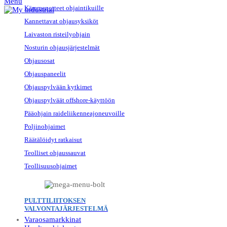
Menu
Kämmenotteet ohjaintikuille
Kannettavat ohjausyksiköt
Laivaston risteilyohjain
Nosturin ohjausjärjestelmät
Ohjausosat
Ohjauspaneelit
Ohjauspylvään kytkimet
Ohjauspylväät offshore-käyttöön
Pääohjain raideliikenneajoneuvoille
Poljinohjaimet
Räätälöidyt ratkaisut
Teolliset ohjaussauvat
Teollisuusohjaimet
PULTTILIITOKSEN
VALVONTAJÄRJESTELMÄ
Varaosamarkkinat