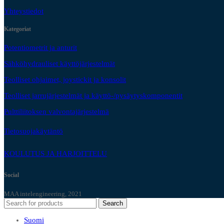
Yhteystiedot
Kategoriat
Potentiometrit ja anturit
Sähköhydrauliset käyttöjärjestelmät
Teolliset ohjaimet, joystickit ja konsolit
Teolliset jarrujärjestelmät ja käyttö-/pysäytyskomponentit
Pulttiliitoksen valvontajärjestelmä
Tietosuojakäytäntö
KOULUTUS JA HARJOITTELU
Social
MAA intelengineering, 2021
Search
Suomi