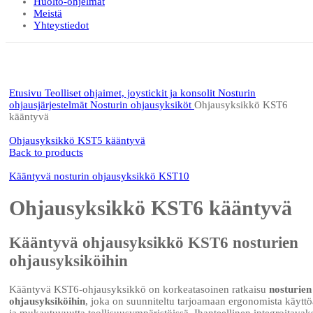
Huolto-ohjelmat
Meistä
Yhteystiedot
Click to enlarge
Etusivu
Teolliset ohjaimet, joystickit ja konsolit
Nosturin
ohjausjärjestelmät
Nosturin ohjausyksiköt
Ohjausyksikkö KST6
kääntyvä
Ohjausyksikkö KST5 kääntyvä
Back to products
Kääntyvä nosturin ohjausyksikkö KST10
Ohjausyksikkö KST6 kääntyvä
Kääntyvä ohjausyksikkö KST6 nosturien
ohjausyksiköihin
Kääntyvä KST6-ohjausyksikkö on korkeatasoinen ratkaisu
nosturien
ohjausyksiköihin
, joka on suunniteltu tarjoamaan ergonomista käyttö
ja mukautuvuutta teollisuusympäristöissä. Ihanteellinen integroitavak