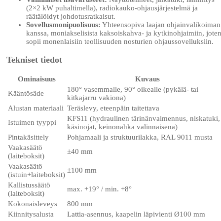
(2×2 kW puhaltimella), radiokauko-ohjausjärjestelmä ja
räätälöidyt johdotusratkaisut.
Sovellusmonipuolisuus:
Yhteensopiva laajan ohjainvalikoiman
kanssa, moniakselisista kaksoiskahva- ja kytkinohjaimiin, jote
sopii monenlaisiin teollisuuden nosturien ohjaussovelluksiin.
Tekniset tiedot
Ominaisuus
Kuvaus
180° vasemmalle, 90° oikealle (pykälä- tai
Kääntösäde
kitkajarru vakiona)
Alustan materiaali
Teräslevy, eteenpäin taitettava
KFS11 (hydraulinen tärinänvaimennus, niskatuki,
Istuimen tyyppi
käsinojat, keinonahka valinnaisena)
Pintakäsittely
Pohjamaali ja struktuurilakka, RAL 9011 musta
Vaakasäätö
±40 mm
(laiteboksit)
Vaakasäätö
±100 mm
(istuin+laiteboksit)
Kallistussäätö
max. +19° / min. +8°
(laiteboksit)
Kokonaisleveys
800 mm
Kiinnitysalusta
Lattia-asennus, kaapelin läpivienti Ø100 mm