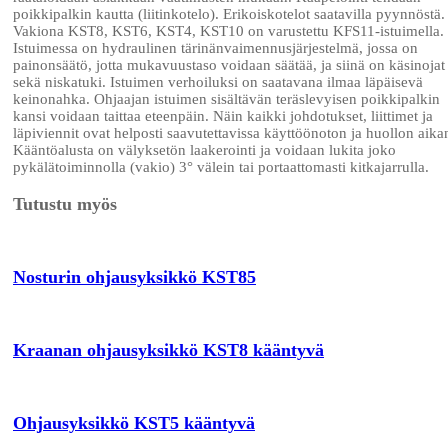
poikkipalkin kautta (liitinkotelo). Erikoiskotelot saatavilla pyynnöstä.
Vakiona KST8, KST6, KST4, KST10 on varustettu KFS11-istuimella.
Istuimessa on hydraulinen tärinänvaimennusjärjestelmä, jossa on
painonsäätö, jotta mukavuustaso voidaan säätää, ja siinä on käsinojat
sekä niskatuki. Istuimen verhoiluksi on saatavana ilmaa läpäisevä
keinonahka. Ohjaajan istuimen sisältävän teräslevyisen poikkipalkin
kansi voidaan taittaa eteenpäin. Näin kaikki johdotukset, liittimet ja
läpiviennit ovat helposti saavutettavissa käyttöönoton ja huollon aika
Kääntöalusta on välyksetön laakerointi ja voidaan lukita joko
pykälätoiminnolla (vakio) 3° välein tai portaattomasti kitkajarrulla.
Tutustu myös
Nosturin ohjausyksikkö KST85
Kraanan ohjausyksikkö KST8 kääntyvä
Ohjausyksikkö KST5 kääntyvä