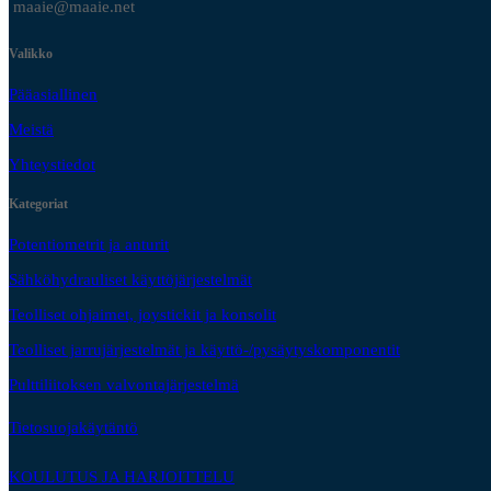
maaie@maaie.net
Valikko
Pääasiallinen
Meistä
Yhteystiedot
Kategoriat
Potentiometrit ja anturit
Sähköhydrauliset käyttöjärjestelmät
Teolliset ohjaimet, joystickit ja konsolit
Teolliset jarrujärjestelmät ja käyttö-/pysäytyskomponentit
Pulttiliitoksen valvontajärjestelmä
Tietosuojakäytäntö
KOULUTUS JA HARJOITTELU