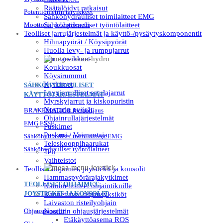
Räätälöidyt ratkaisut
Potentiometrin tarvikkeet
Sähköhydrauliset toimilaitteet EMG
Moottorin potentiometri
Sähköhydrauliset työntölaitteet
Teolliset jarrujärjestelmät ja käyttö-/pysäytyskomponentit
Hihnapyörät / Köysipyörät
Huolla levy- ja rumpujarrut
Jarrutarvikkeet
Koukkuosat
Köysirummut
Kytkimet
SÄHKÖHYDRAULISET
Levyjarrulliset satulajarrut
KÄYTTÖJÄRJESTELMÄT
Myrskyjarrut ja kiskopuristin
Nosturin pyörät
BRAKEMATIC® Jarruohjaus
Ohjainrullajärjestelmät
EMG ESSE
Puskimet
Puskuri / Vaimentaja
Sähköhydrauliset toimilaitteet EMG
Teleskooppihaarukat
Sähköhydrauliset työntölaitteet
Teli
Vaihteistot
Teolliset ohjaimet, joystickit ja konsolit
Hammaspyörärajakytkimet
TEOLLISET OHJAIMET,
Kämmenotteet ohjaintikuille
JOYSTICKIT JA KONSOLIT
Kannettavat ohjausyksiköt
Laivaston risteilyohjain
Ohjauspaneelit
Nosturin ohjausjärjestelmät
Etäkäyttöasema ROS