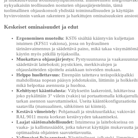
nykyaikaisiin teollisuuden nosturien ohjausjärjestelmiin, tämä
tuolimallinen ohjauskonsoli yhdistää toiminnallisuuden ja käyttäjän
hyvinvoinnin vankan rakenteen ja harkittujen ominaisuuksien ansiost
Keskeiset ominaisuudet ja edut
Ergonominen muotoilu:
KST6 sisältää kääntyvän kuljettajan
istuimen (KFS11 vakiona), jossa on hydraulinen
tärinänvaimennus ja säädettävä paino, mikä takaa väsymättöm
käytön myös pitkillä työjaksoilla.
Muokattava ohjausjärjestys:
Pystysuunnassa ja vaakasuunna
säädettävät laiteboksit; joystickien, merkkivalojen ja
ohjauslaitteiden sijoittelu asiakkaan toiveiden mukaan.
Helppo huollettavuus:
Eteenpäin taitettava teräspoikkipalkki
mahdollistaa nopean pääsyn johdotuksiin, liittimiin ja holkkeih
mikä helpottaa asennusta ja huoltoa.
Kehittynyt kääntöalusta:
Välyksetön laakerointi, lukittavissa
joko pykälittäin 3° välein (vakio) tai portaattomalla kitkajarrull
tarkan asennon saavuttamiseksi. Useita kääntökonfiguraatioita
saatavilla (manuaalinen, sähköinen tai kiinteä).
Kestävä viimeistely:
Pohjamaali ja struktuurilakka; vakioväri
RAL 9011 musta korkean kestävyyden takaamiseksi.
Laajat säätömahdollisuudet:
Istuimessa ja laitebokseissa on
vaaka- ja kallistussäädöt, jotka tukevat käyttäjän mukavuutta ja
optimaalista ohjainten saavutettavuutta.
Valinnaiset lisävarusteet:
Näyttötelineet, jalkatuki, lämmitys