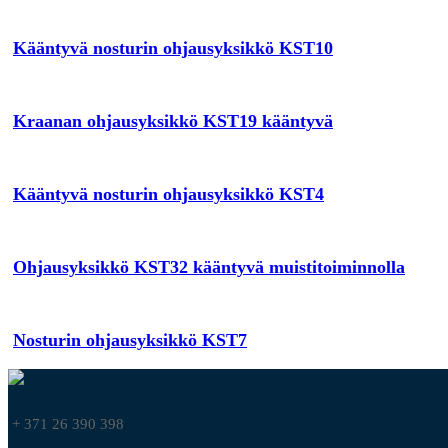
Kääntyvä nosturin ohjausyksikkö KST10
Kraanan ohjausyksikkö KST19 kääntyvä
Kääntyvä nosturin ohjausyksikkö KST4
Ohjausyksikkö KST32 kääntyvä muistitoiminnolla
Nosturin ohjausyksikkö KST7
+ 371 26 390 398