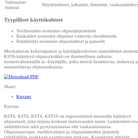
Valinnaiset
Näyttötelineet, jalkatuki, lämmitin, vaakasäätölev
lisäosat
Tyypilliset käyttökohteet
Teollisuuden nosturien ohjausjärjestelmät
Raskaiden nosturien ohjaimet vaativiin olosuhteisiin
Räätälöidyt nosturien ohjauslaitteet ja paneelit
Muokattavan kokoonpanon ja käyttäjäkeskeisen suunnittelun ansiost
KST6-kääntyvä ohjausyksikkö on ihanteellinen ratkaisu
nosturivalmistajille ja -käyttäjille, jotka etsivät luotettavaa, mukavaa j
muunneltavaa ohjausratkaisua.
Share:
Kuvaus
Kuvaus
KST8, KST6, KST4, KST10 on ergonomisesti muotoiltu kääntyvä
ohjaustuoli, joka tarjoaa korkean mukavuuden tason. Laitekotelot ova
säädettävissä sekä pystysuunnassa että vaakasuunnassa.
Ohjaussauvojen, merkkivalojen ja ohjauslaitteiden järjestely
räätälöidään asiakkaan vaatimusten mukaan. Kaapelointi tehdään