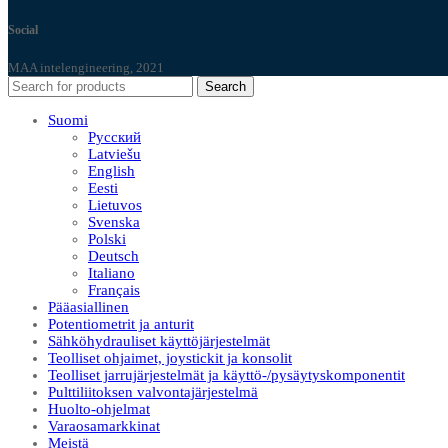
Social
MAA intelengineering, 2021
Search
Suomi
Русский
Latviešu
English
Eesti
Lietuvos
Svenska
Polski
Deutsch
Italiano
Français
Pääasiallinen
Potentiometrit ja anturit
Sähköhydrauliset käyttöjärjestelmät
Teolliset ohjaimet, joystickit ja konsolit
Teolliset jarrujärjestelmät ja käyttö-/pysäytyskomponentit
Pulttiliitoksen valvontajärjestelmä
Huolto-ohjelmat
Varaosamarkkinat
Meistä