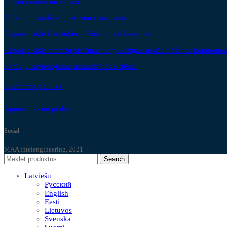
Potenciometri un sensori
Elektrohidraulisko piedziņu risinājumi
Rūpnieciskie kontrolieri, džoistiki un konsoles
Rūpnieciskās bremžu sistēmas un piedziņas/apstādināšanas komponen
Skrūvju savienojumu uzraudzības sistēma
Privātuma politika
Apmācības un prakse
Social
MAA intelengineering, 2021
Search
Latviešu
Русский
English
Eesti
Lietuvos
Svenska