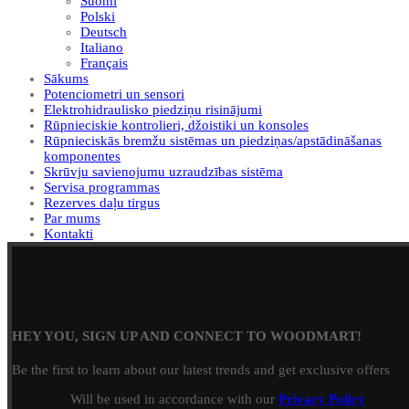
Suomi
Polski
Deutsch
Italiano
Français
Sākums
Potenciometri un sensori
Elektrohidraulisko piedziņu risinājumi
Rūpnieciskie kontrolieri, džoistiki un konsoles
Rūpnieciskās bremžu sistēmas un piedziņas/apstādināšanas
komponentes
Skrūvju savienojumu uzraudzības sistēma
Servisa programmas
Rezerves daļu tirgus
Par mums
Kontakti
HEY YOU, SIGN UP AND CONNECT TO WOODMART!
Be the first to learn about our latest trends and get exclusive offers
Will be used in accordance with our
Privacy Policy