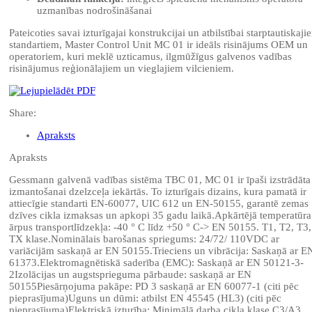
uzmanības nodrošināšanai
Pateicoties savai izturīgajai konstrukcijai un atbilstībai starptautiskaji
standartiem, Master Control Unit MC 01 ir ideāls risinājums OEM un
operatoriem, kuri meklē uzticamus, ilgmūžīgus galvenos vadības
risinājumus reģionālajiem un vieglajiem vilcieniem.
Share:
Apraksts
Apraksts
Gessmann galvenā vadības sistēma TBC 01, MC 01 ir īpaši izstrādāta
izmantošanai dzelzceļa iekārtās. To izturīgais dizains, kura pamatā ir
attiecīgie standarti EN-60077, UIC 612 un EN-50155, garantē zemas
dzīves cikla izmaksas un apkopi 35 gadu laikā.Apkārtējā temperatūra
ārpus transportlīdzekļa: -40 ° C līdz +50 ° C-> EN 50155. T1, T2, T3,
TX klase.Nominālais barošanas spriegums: 24/72/ 110VDC ar
variācijām saskaņā ar EN 50155.Trieciens un vibrācija: Saskaņā ar E
61373.Elektromagnētiskā saderība (EMC): Saskaņā ar EN 50121-3-
2Izolācijas un augstsprieguma pārbaude: saskaņā ar EN
50155Piesārņojuma pakāpe: PD 3 saskaņā ar EN 60077-1 (citi pēc
pieprasījuma)Uguns un dūmi: atbilst EN 45545 (HL3) (citi pēc
pieprasījuma)Elektriskā izturība: Minimālā darba cikla klase C3/A3