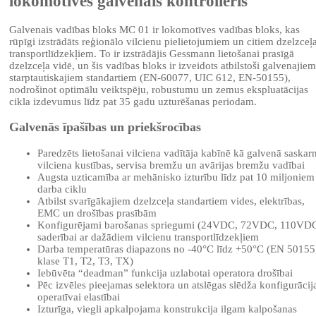
lokomotīves galvenais kontrolieris
Galvenais vadības bloks MC 01 ir lokomotīves vadības bloks, kas
rūpīgi izstrādāts reģionālo vilcienu pielietojumiem un citiem dzelzceļ
transportlīdzekļiem. To ir izstrādājis Gessmann lietošanai prasīgā
dzelzceļa vidē, un šis vadības bloks ir izveidots atbilstoši galvenajiem
starptautiskajiem standartiem (EN-60077, UIC 612, EN-50155),
nodrošinot optimālu veiktspēju, robustumu un zemus ekspluatācijas
cikla izdevumus līdz pat 35 gadu uzturēšanas periodam.
Galvenās īpašības un priekšrocības
Paredzēts lietošanai vilciena vadītāja kabīnē kā galvenā saskar
vilciena kustības, servisa bremžu un avārijas bremžu vadībai
Augsta uzticamība ar mehānisko izturību līdz pat 10 miljoniem
darba ciklu
Atbilst svarīgākajiem dzelzceļa standartiem vides, elektrības,
EMC un drošības prasībām
Konfigurējami barošanas spriegumi (24VDC, 72VDC, 110VD
saderībai ar dažādiem vilcienu transportlīdzekļiem
Darba temperatūras diapazons no -40°C līdz +50°C (EN 50155
klase T1, T2, T3, TX)
Iebūvēta “deadman” funkcija uzlabotai operatora drošībai
Pēc izvēles pieejamas selektora un atslēgas slēdža konfigurācij
operatīvai elastībai
Izturīga, viegli apkalpojama konstrukcija ilgam kalpošanas