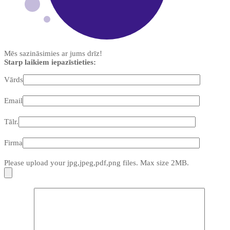
Mēs sazināsimies ar jums drīz!
Starp laikiem iepazīstieties:
Vārds
Email
Tālr.
Firma
Please upload your jpg,jpeg,pdf,png files. Max size 2MB.