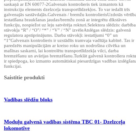
saskaņā ar EN 60077-2Galvenais kontrolieris tiek izmantots kā
instrukciju elements dzelzceļa transportlīdzekļos. To var iedalīt trīs
galvenajās sastāvdaļās.Galvenais / bremžu kontrolierisUzdotās vērtīb
iestatīšana braukšanas jaudas/bremžu zonā ar integrētu dīkstāves
funkciju, nospiežot uz leju satvērēja rokturi.Selektora slēdzis: darbība
stāvokļa “R” / “O”/ “*” / “V” / “N” izvēleAtslēgas slēdzis: galvenā
regulatora apstiprinājums. Darba stāvokļi: iestatījumi “0” un
“1”Galvenais kontrolieris ir uzstādīts tramvaja vadītāja kabīnē. Tas ir
paredzēts manipulācijām ar kreiso roku un nodrošina cilvēka un
mašīnas saskarni, lai kontrolētu transportlīdzekļa vilci, darba
bremzēšanu un avārijas bremzēšanu.Turklāt galvenā kontrollera roktu
ir spiedpoga, ko izmanto automātiskai piesardzīgas vadības izslēgšan
funkcijai.
Saistītie produkti
Vadības slēdžu bloks
Moduļu galvenā vadības sistēma TBC 01- Dzelzceļa
lokomotīve