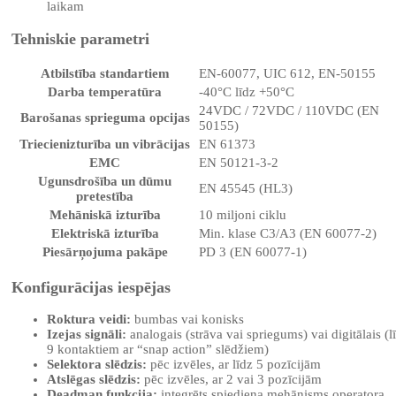
laikam
Tehniskie parametri
Atbilstība standartiem
EN-60077, UIC 612, EN-50155
Darba temperatūra
-40°C līdz +50°C
24VDC / 72VDC / 110VDC (EN
Barošanas sprieguma opcijas
50155)
Triecienizturība un vibrācijas
EN 61373
EMC
EN 50121-3-2
Ugunsdrošība un dūmu
EN 45545 (HL3)
pretestība
Mehāniskā izturība
10 miljoni ciklu
Elektriskā izturība
Min. klase C3/A3 (EN 60077-2)
Piesārņojuma pakāpe
PD 3 (EN 60077-1)
Konfigurācijas iespējas
Roktura veidi:
bumbas vai konisks
Izejas signāli:
analogais (strāva vai spriegums) vai digitālais (l
9 kontaktiem ar “snap action” slēdžiem)
Selektora slēdzis:
pēc izvēles, ar līdz 5 pozīcijām
Atslēgas slēdzis:
pēc izvēles, ar 2 vai 3 pozīcijām
Deadman funkcija:
integrēts spiediena mehānisms operatora