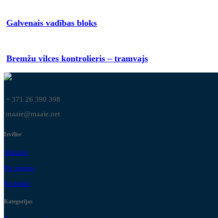
Galvenais vadības bloks
Bremžu vilces kontrolieris – tramvajs
+ 371 26 390 398
maaie@maaie.net
Izvēlne
Sākums
Par mums
Kontakti
Kategorijas