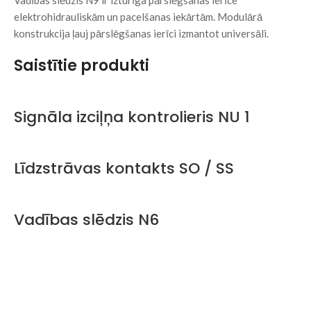
Vadības slēdzis N9 ir izturīga pārslēgšanas ierīce
elektrohidrauliskām un pacelšanas iekārtām. Modulārā
konstrukcija ļauj pārslēgšanas ierīci izmantot universāli.
Saistītie produkti
Signāla izciļņa kontrolieris NU 1
Līdzstrāvas kontakts SO / SS
Vadības slēdzis N6