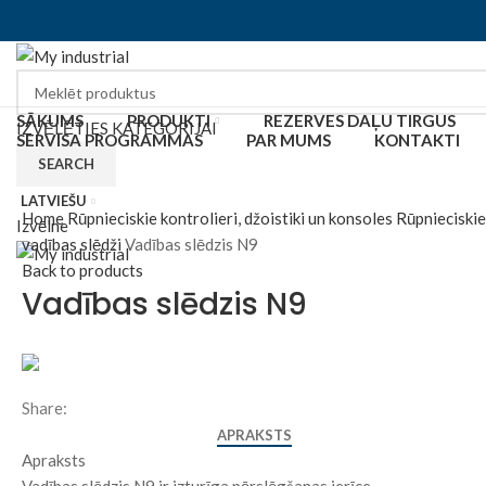
SĀKUMS
PRODUKTI
REZERVES DAĻU TIRGUS
IZVĒLĒTIES KATEGORIJAI
SERVISA PROGRAMMAS
PAR MUMS
KONTAKTI
SEARCH
Click to enlarge
LATVIEŠU
Home
Rūpnieciskie kontrolieri, džoistiki un konsoles
Rūpnieciskie
Izvēlne
vadības slēdži
Vadības slēdzis N9
Back to products
Vadības slēdzis N9
Share:
APRAKSTS
Apraksts