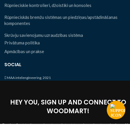
Rūpnieciskie kontrolieri, džoistiki un konsoles
Rūpnieciskās bremžu sistēmas un piedziņas/apstādināšanas
komponentes
Skrūvju savienojumu uzraudzības sistēma
Privātuma politika
Apmācības un prakse
SOCIAL
MAA intelengineering, 2021
HEY YOU, SIGN UP AND CONNECT TO
WOODMART!
Be the first to learn about our latest trends and get exclusive off