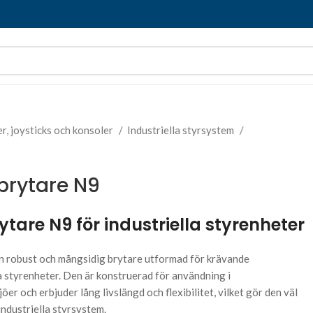
er, joysticks och konsoler
Industriella styrsystem
brytare N9
tare N9 för industriella styrenheter
n robust och mångsidig brytare utformad för krävande
a styrenheter. Den är konstruerad för användning i
öer och erbjuder lång livslängd och flexibilitet, vilket gör den väl
industriella styrsystem.