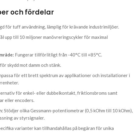
er och fördelar
d för tuff användning, lämplig för krävande industrimiljöer.
ål upp till 10 miljoner manövreringscykler för maximal
mråde:
Fungerar tillförlitligt från -40°C till +85°C.
för skydd mot damm och stänk.
npassa för ett brett spektrum av applikationer och installationer i
yrenheter.
ernativ för enkel- eller dubbelkontakt, friktionsbroms samt
r eller encoders.
n:
Stödjer olika Gessmann-potentiometrar (0,5 kOhm till 10 kOhm),
ssning av styrsignaler.
cifika varianter kan tillhandahållas på begäran för unika