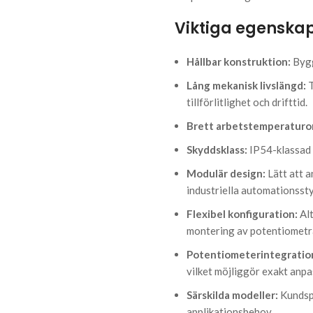
Viktiga egenskap
Hållbar konstruktion:
Bygg
Lång mekanisk livslängd:
T
tillförlitlighet och drifttid.
Brett arbetstemperaturo
Skyddsklass:
IP54-klassad 
Modulär design:
Lätt att a
industriella automationsst
Flexibel konfiguration:
Alt
montering av potentiometra
Potentiometerintegratio
vilket möjliggör exakt anpa
Särskilda modeller:
Kundspe
applikationsbehov.