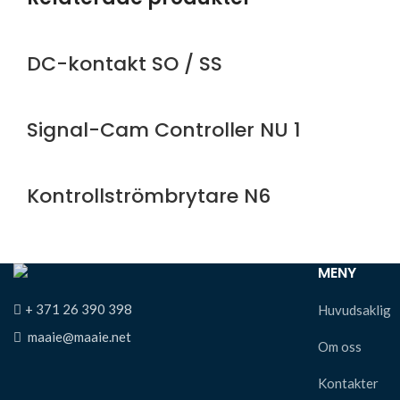
DC-kontakt SO / SS
Signal-Cam Controller NU 1
Kontrollströmbrytare N6
MENY
+ 371 26 390 398
Huvudsaklig
maaie@maaie.net
Om oss
Kontakter