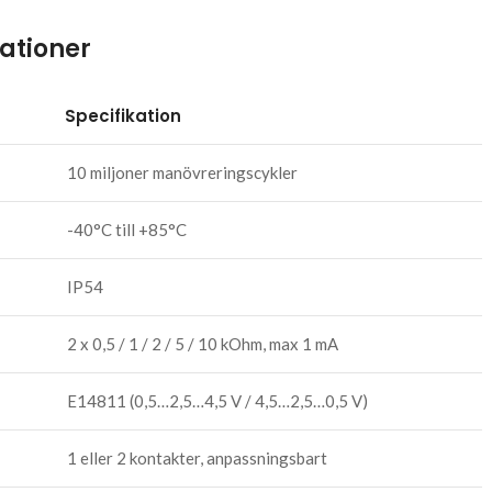
kationer
Specifikation
10 miljoner manövreringscykler
-40°C till +85°C
IP54
2 x 0,5 / 1 / 2 / 5 / 10 kOhm, max 1 mA
E14811 (0,5…2,5…4,5 V / 4,5…2,5…0,5 V)
1 eller 2 kontakter, anpassningsbart