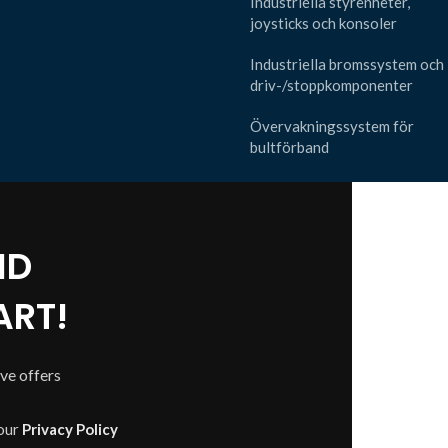
Industriella styrenheter,
joysticks och konsoler
Industriella bromssystem och
driv-/stoppkomponenter
Övervakningssystem för
bultförband
ND
RT!
ive offers
 our
Privacy Policy