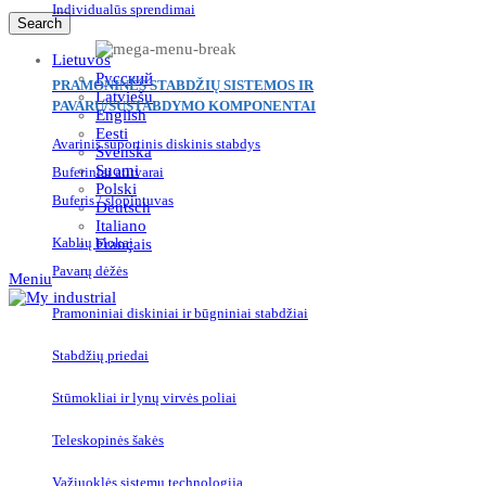
Individualūs sprendimai
Search
Lietuvos
Русский
PRAMONINĖS STABDŽIŲ SISTEMOS IR
Latviešu
PAVARŲ/SUSTABDYMO KOMPONENTAI
English
Eesti
Avarinis suportinis diskinis stabdys
Svenska
Suomi
Buferiniai atitvarai
Polski
Buferis / slopintuvas
Deutsch
Italiano
Kablių blokai
Français
Pavarų dėžės
Meniu
Pramoniniai diskiniai ir būgniniai stabdžiai
Stabdžių priedai
Stūmokliai ir lynų virvės poliai
Teleskopinės šakės
Važiuoklės sistemų technologija