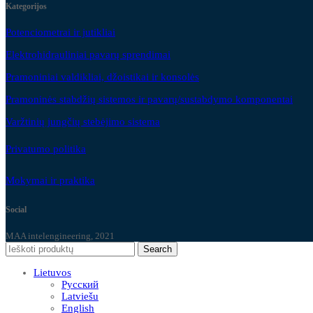
Kategorijos
Potenciometrai ir jutikliai
Elektrohidrauliniai pavarų sprendimai
Pramoniniai valdikliai, džoistikai ir konsolės
Pramoninės stabdžių sistemos ir pavarų/sustabdymo komponentai
Varžtinių jungčių stebėjimo sistema
Privatumo politika
Mokymai ir praktika
Social
MAA intelengineering, 2021
Search
Lietuvos
Русский
Latviešu
English