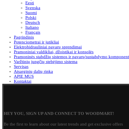
Eesti
Svenska
Suomi
Polski
Deutsch
Italiano
Français
Pagrindinis
Potenciometrai ir jutikliai
Elektrohidrauliniai pavarų sprendimai
Pramoniniai valdikliai, džoistikai ir konsolės
Pramoninės stabdžių sistemos ir pavarų/sustabdymo komponent
Varžtinių jungčių stebėjimo sistema
Servisas
Atsarginių dalių rinka
APIE MUS
Kontaktai
HEY YOU, SIGN UP AND CONNECT TO WOODMART!
Be the first to learn about our latest trends and get exclusive offers