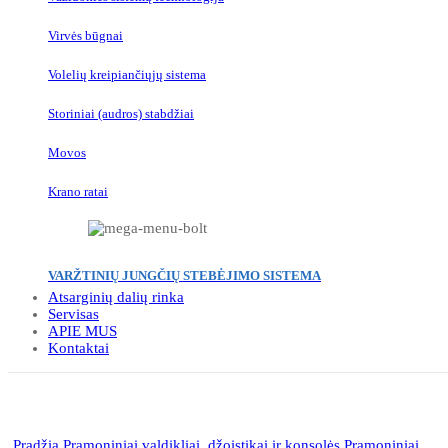
Virvės būgnai
Volelių kreipiančiųjų sistema
Storiniai (audros) stabdžiai
Movos
Krano ratai
VARŽTINIŲ JUNGČIŲ STEBĖJIMO SISTEMA
Atsarginių dalių rinka
Servisas
APIE MUS
Kontaktai
Click to enlarge
Pradžia
Pramoniniai valdikliai, džoistikai ir konsolės
Pramoniniai