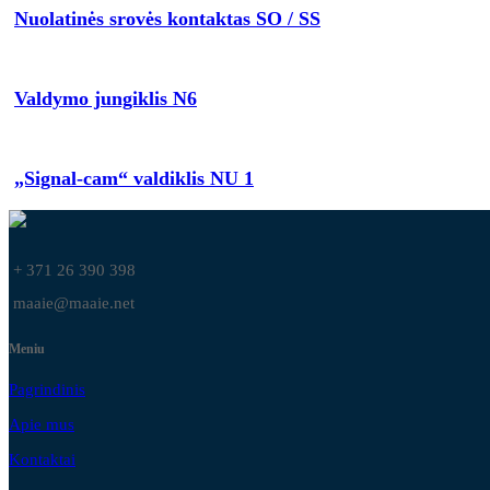
Nuolatinės srovės kontaktas SO / SS
Valdymo jungiklis N6
„Signal-cam“ valdiklis NU 1
+ 371 26 390 398
maaie@maaie.net
Meniu
Pagrindinis
Apie mus
Kontaktai