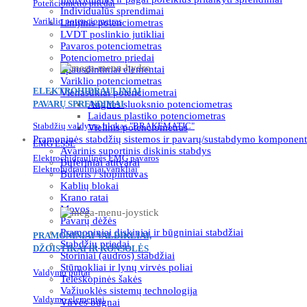
Potenciometro priedai
Individualūs sprendimai
Variklio potenciometras
Linijinis potenciometras
LVDT poslinkio jutikliai
Pavaros potenciometras
Potenciometro priedai
Spausdintiniai elementai
Variklio potenciometras
ELEKTROHIDRAULINIAI
Vienasūkiai potenciometrai
PAVARŲ SPRENDIMAI
Anglies sluoksnio potenciometras
Laidaus plastiko potenciometras
Stabdžių valdymo blokas "BRAKEMATIC"
Vielinis potenciometras
Pramoninės stabdžių sistemos ir pavarų/sustabdymo komponent
EMG ESSE
Avarinis suportinis diskinis stabdys
Elektrochidraulinės EMG pavaros
Buferiniai atitvarai
Elektrohidrauliniai varikliai
Buferis / slopintuvas
Kablių blokai
Krano ratai
Movos
Pavarų dėžės
Pramoniniai diskiniai ir būgniniai stabdžiai
PRAMONINIAI VALDIKLIAI,
Stabdžių priedai
DŽOISTIKAI IR KONSOLĖS
Storiniai (audros) stabdžiai
Stūmokliai ir lynų virvės poliai
Valdymo pultai
Teleskopinės šakės
Važiuoklės sistemų technologija
Valdymo elementai
Virvės būgnai