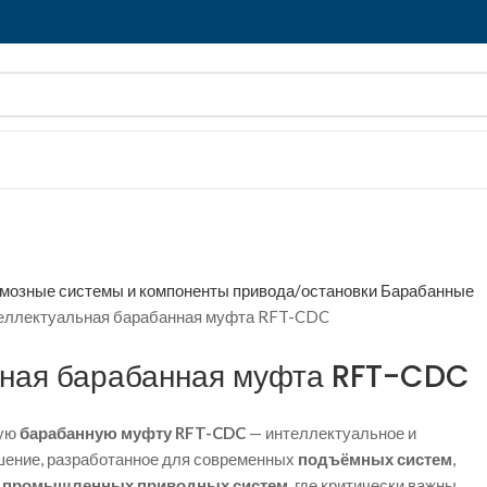
озные системы и компоненты привода/остановки
Барабанные
еллектуальная барабанная муфта RFT-CDC
ьная барабанная муфта RFT-CDC
ную
барабанную муфту RFT-CDC
— интеллектуальное и
шение, разработанное для современных
подъёмных систем
,
и
промышленных приводных систем
, где критически важны