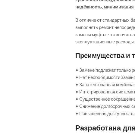
надёжность
,
минимизация 
В отличие от стандартных
б
выполнять ремонт непосред
замены муфты, что значите
эксплуатационные расходы.
Преимущества и т
• Замене подлежат только р
• Нет необходимости замен
• Запатентованная комбинац
• Интегрированная система 
• Существенное сокращение
• Снижение долгосрочных с
• Повышенная доступность 
Разработана дл