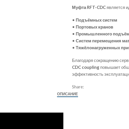
Муфта RFT-CDC
является и
•
Подъёмных систем
•
Портовых кранов
•
Промышленного подъём
•
Систем перемещения ма
•
Тяжёлонагруженных при
Благодаря сокращению серв
CDC coupling
повышает общу
эффективность эксплуатаци
Share:
ОПИСАНИЕ