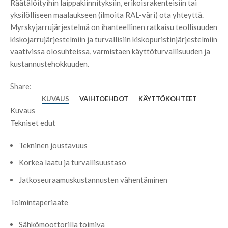
Räätälöityihin laippakiinnityksiin, erikoisrakenteisiin tai
yksilölliseen maalaukseen (ilmoita RAL-väri) ota yhteyttä.
Myrskyjarrujärjestelmä on ihanteellinen ratkaisu teollisuuden
kiskojarrujärjestelmiin ja turvallisiin kiskopuristinjärjestelmiin
vaativissa olosuhteissa, varmistaen käyttöturvallisuuden ja
kustannustehokkuuden.
Share:
KUVAUS
VAIHTOEHDOT
KÄYTTÖKOHTEET
Kuvaus
Tekniset edut
Tekninen joustavuus
Korkea laatu ja turvallisuustaso
Jatkoseuraamuskustannusten vähentäminen
Toimintaperiaate
Sähkömoottorilla toimiva