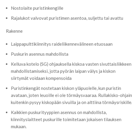
Nostolaite puristinkengille
Rajalukot valvovat puristimen asentoa, suljettu tai avattu
Rakenne
Laippapulttikiinnitys raideliikennevälineen etuosaan
Puskurin asennus mahdollista
Kelluva kotelo (SG) ohjauksella kiskoa vasten sivuttaisliikkeen
mahdollistamiseksi, jotta pyörän laipan välys ja kiskon
siirtymät voidaan kompensoida
Puristinkengät nostetaan kiskon yläpuolelle, kun puristin
avataan, joten leuoille ei ole törmäysvaaraa. Rullakisko-ohjain
kuitenkin pysyy kiskopään sivuilla ja on alttiina törmäysriskille
Kaikkien puskurityyppien asennus on mahdollista,
kiinnityslaitteet puskurille toimitetaan jokaisen tilauksen
mukaan.