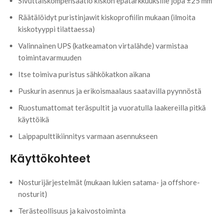
Sivuttaiskompensaatio kiskon epätarkkuuksille jopa ±25 mm
Räätälöidyt puristinjawit kiskoprofiilin mukaan (ilmoita
kiskotyyppi tilattaessa)
Valinnainen UPS (katkeamaton virtalähde) varmistaa
toimintavarmuuden
Itse toimiva puristus sähkökatkon aikana
Puskurin asennus ja erikoismaalaus saatavilla pyynnöstä
Ruostumattomat teräspultit ja vuoratulla laakereilla pitkä
käyttöikä
Laippapulttikiinnitys varmaan asennukseen
Käyttökohteet
Nosturijärjestelmät (mukaan lukien satama- ja offshore-
nosturit)
Terästeollisuus ja kaivostoiminta