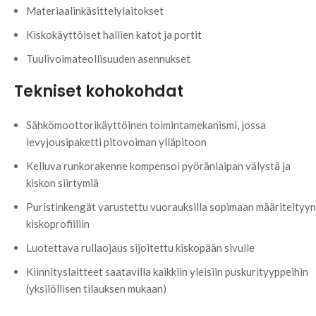
Materiaalinkäsittelylaitokset
Kiskokäyttöiset hallien katot ja portit
Tuulivoimateollisuuden asennukset
Tekniset kohokohdat
Sähkömoottorikäyttöinen toimintamekanismi, jossa
levyjousipaketti pitovoiman ylläpitoon
Kelluva runkorakenne kompensoi pyöränlaipan välystä ja
kiskon siirtymiä
Puristinkengät varustettu vuorauksilla sopimaan määriteltyyn
kiskoprofiiliin
Luotettava rullaojaus sijoitettu kiskopään sivulle
Kiinnityslaitteet saatavilla kaikkiin yleisiin puskurityyppeihin
(yksilöllisen tilauksen mukaan)