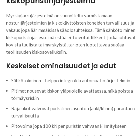
kiskopuristinjärjestelmä
Myrskyjarrujärjestelmä on suunniteltu varmistamaan
nosturijärjestelmien ja kiskokäyttöisten koneiden turvallisuus ja
vakaus jopa äärimmäisissä sääolosuhteissa. Tämä sähkötoiminen
kiskopuristinjärjestelmä estää ei-toivotut liikkeet, jotka johtuvat
kovista tuulista tai myrskyistä, tarjoten luotettavaa suojaa
teollisuuden kiskosovelluksiin.
Keskeiset ominaisuudet ja edut
Sähkötoiminen – helppo integroida automaatiojärjestelmiin
Pitimet nousevat kiskon yläpuolelle avattaessa, mikä poistaa
törmäysriskin
Rajalukot valvovat puristimen asentoa (auki/kiinni) parantaen
turvallisuutta
Pitovoima jopa 100 kN per puristin vahvaan kiinnitykseen