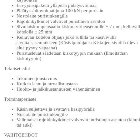
käyttöikää
Levyjousipaketti ylläpitää pidätysvoimaa
Pidätys-/pitovoimat jopa 100 kN per puristin
Nostolaite puristinkengille
Rajoitinkytkimet valvovat puristimen asentoa
Sivuttaiskompensaatio kiskon virheasennolle ± 7 mm, kelluval
kotelolla ± 25 mm
Kelluvan kotelon ohjaus joko rullilla tai käsivivulla
sivuttaisasennukseen (Käsivipuohjaus: Kiskojen sivuilla oleva
alue pysyy vapaana)
Puristusleuat säädetään kiskotyypin mukaan (Ilmoitathan
kiskotyypin)
Tekniset edut
Tekninen joustavuus
Korkea laatu ja turvallisuustaso
Huolto- ja jälkikustannusten vähentäminen
Toimintaperiaate
Käsin suljettava ja avattava käsipyörällä
Nostolaite puristinkengille
Valinnaiset rajoitinkytkimet valvovat puristimen asentoa (kiinni
tai auki)
VAIHTOEHDOT