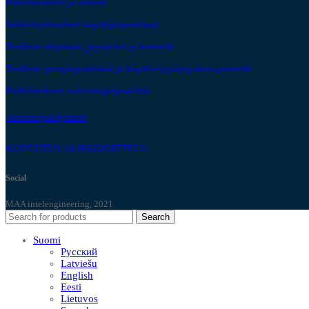
Potentiometrit ja anturit
Sähköhydrauliset käyttöjärjestelmät
Teolliset ohjaimet, joystickit ja konsolit
Teolliset jarrujärjestelmät ja käyttö-/pysäytyskomponentit
Pulttiliitoksen valvontajärjestelmä
Tietosuojakäytäntö
KOULUTUS JA HARJOITTELU
Social
MAA intelengineering, 2021
Search
Suomi
Русский
Latviešu
English
Eesti
Lietuvos