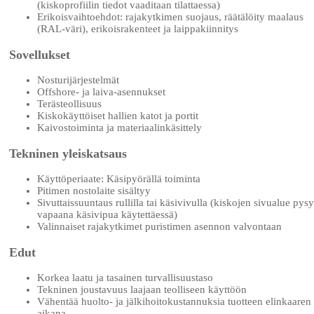
(kiskoprofiilin tiedot vaaditaan tilattaessa)
Erikoisvaihtoehdot: rajakytkimen suojaus, räätälöity maalaus
(RAL-väri), erikoisrakenteet ja laippakiinnitys
Sovellukset
Nosturijärjestelmät
Offshore- ja laiva-asennukset
Terästeollisuus
Kiskokäyttöiset hallien katot ja portit
Kaivostoiminta ja materiaalinkäsittely
Tekninen yleiskatsaus
Käyttöperiaate: Käsipyörällä toiminta
Pitimen nostolaite sisältyy
Sivuttaissuuntaus rullilla tai käsivivulla (kiskojen sivualue pys
vapaana käsivipua käytettäessä)
Valinnaiset rajakytkimet puristimen asennon valvontaan
Edut
Korkea laatu ja tasainen turvallisuustaso
Tekninen joustavuus laajaan teolliseen käyttöön
Vähentää huolto- ja jälkihoitokustannuksia tuotteen elinkaaren
aikana