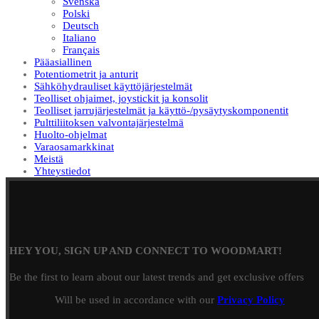
Svenska
Polski
Deutsch
Italiano
Français
Pääasiallinen
Potentiometrit ja anturit
Sähköhydrauliset käyttöjärjestelmät
Teolliset ohjaimet, joystickit ja konsolit
Teolliset jarrujärjestelmät ja käyttö-/pysäytyskomponentit
Pulttiliitoksen valvontajärjestelmä
Huolto-ohjelmat
Varaosamarkkinat
Meistä
Yhteystiedot
HEY YOU, SIGN UP AND CONNECT TO WOODMART!
Be the first to learn about our latest trends and get exclusive offers
Will be used in accordance with our
Privacy Policy