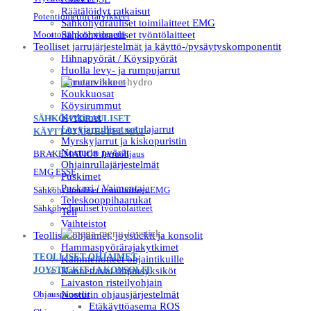
Räätälöidyt ratkaisut
Potentiometrin tarvikkeet
Sähköhydrauliset toimilaitteet EMG
Moottorin potentiometri
Sähköhydrauliset työntölaitteet
Teolliset jarrujärjestelmät ja käyttö-/pysäytyskomponentit
Hihnapyörät / Köysipyörät
Huolla levy- ja rumpujarrut
Jarrutarvikkeet
Koukkuosat
Köysirummut
Kytkimet
SÄHKÖHYDRAULISET
Levyjarrulliset satulajarrut
KÄYTTÖJÄRJESTELMÄT
Myrskyjarrut ja kiskopuristin
Nosturin pyörät
BRAKEMATIC® Jarruohjaus
Ohjainrullajärjestelmät
EMG ESSE
Puskimet
Puskuri / Vaimentaja
Sähköhydrauliset toimilaitteet EMG
Teleskooppihaarukat
Sähköhydrauliset työntölaitteet
Teli
Vaihteistot
Teolliset ohjaimet, joystickit ja konsolit
Hammaspyörärajakytkimet
TEOLLISET OHJAIMET,
Kämmenotteet ohjaintikuille
JOYSTICKIT JA KONSOLIT
Kannettavat ohjausyksiköt
Laivaston risteilyohjain
Ohjauspaneelit
Nosturin ohjausjärjestelmät
Etäkäyttöasema ROS