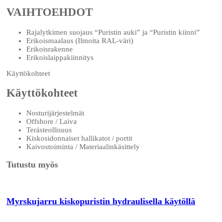
VAIHTOEHDOT
Rajalytkimen suojaus “Puristin auki” ja “Puristin kiinni”
Erikoismaalaus (Ilmoita RAL-väri)
Erikoisrakenne
Erikoislaippakiinnitys
Käyttökohteet
Käyttökohteet
Nosturijärjestelmät
Offshore / Laiva
Terästeollisuus
Kiskosidonnaiset hallikatot / portit
Kaivostoiminta / Materiaalinkäsittely
Tutustu myös
Myrskujarru kiskopuristin hydraulisella käytöllä