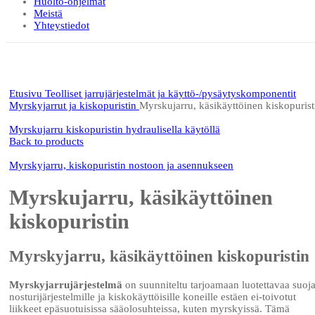
Huolto-ohjelmat
Meistä
Yhteystiedot
Click to enlarge
Etusivu
Teolliset jarrujärjestelmät ja käyttö-/pysäytyskomponentit
Myrskyjarrut ja kiskopuristin
Myrskujarru, käsikäyttöinen kiskopurist
Myrskujarru kiskopuristin hydraulisella käytöllä
Back to products
Myrskyjarru, kiskopuristin nostoon ja asennukseen
Myrskujarru, käsikäyttöinen
kiskopuristin
Myrskyjarru, käsikäyttöinen kiskopuristin
Myrskyjarrujärjestelmä
on suunniteltu tarjoamaan luotettavaa suoj
nosturijärjestelmille ja kiskokäyttöisille koneille estäen ei-toivotut
liikkeet epäsuotuisissa sääolosuhteissa, kuten myrskyissä. Tämä