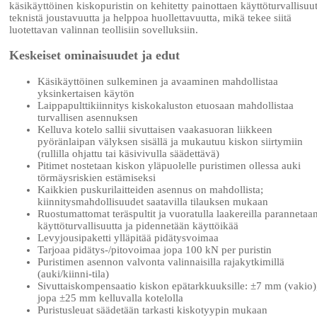
käsikäyttöinen kiskopuristin on kehitetty painottaen käyttöturvallisuut
teknistä joustavuutta ja helppoa huollettavuutta, mikä tekee siitä
luotettavan valinnan teollisiin sovelluksiin.
Keskeiset ominaisuudet ja edut
Käsikäyttöinen sulkeminen ja avaaminen mahdollistaa
yksinkertaisen käytön
Laippapulttikiinnitys kiskokaluston etuosaan mahdollistaa
turvallisen asennuksen
Kelluva kotelo sallii sivuttaisen vaakasuoran liikkeen
pyöränlaipan välyksen sisällä ja mukautuu kiskon siirtymiin
(rullilla ohjattu tai käsivivulla säädettävä)
Pitimet nostetaan kiskon yläpuolelle puristimen ollessa auki
törmäysriskien estämiseksi
Kaikkien puskurilaitteiden asennus on mahdollista;
kiinnitysmahdollisuudet saatavilla tilauksen mukaan
Ruostumattomat teräspultit ja vuoratulla laakereilla parannetaa
käyttöturvallisuutta ja pidennetään käyttöikää
Levyjousipaketti ylläpitää pidätysvoimaa
Tarjoaa pidätys-/pitovoimaa jopa 100 kN per puristin
Puristimen asennon valvonta valinnaisilla rajakytkimillä
(auki/kiinni-tila)
Sivuttaiskompensaatio kiskon epätarkkuuksille: ±7 mm (vakio)
jopa ±25 mm kelluvalla kotelolla
Puristusleuat säädetään tarkasti kiskotyypin mukaan