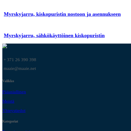
Myrskyjarru, kiskopuristin nostoon ja asennukseen
Myrskyjarru, sähkökäyttöinen kiskopuristin
+ 371 26 390 398
maaie@maaie.net
Valikko
Pääasiallinen
Meistä
Yhteystiedot
Kategoriat