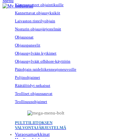
Menu
Kämmenotteet ohjaintikuille
Kannettavat ohjausyksiköt
Laivaston risteilyohjain
Nosturin ohjausjärjestelmät
Ohjausosat
Ohjauspaneelit
Ohjauspylvään kytkimet
Ohjauspylväät offshore-käyttöön
Pääohjain raideliikenneajoneuvoille
Poljinohjaimet
Räätälöidyt ratkaisut
Teolliset ohjaussauvat
Teollisuusohjaimet
PULTTILIITOKSEN
VALVONTAJÄRJESTELMÄ
Varaosamarkkinat