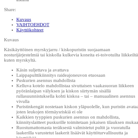
Share:
Kuvaus
VAIHTOEHDOT
Käyttökohteet
Kuvaus
Käsikäyttöinen myrskyjarru / kiskopuristin suojaamaan
nosturijärjestelmiä tai kiskolla kulkevia koneita ei-toivotuilta liikkeiltä
kuten myrskyltä.
Käsin suljettava ja avattava
Laippapulttikiinnitys raideajoneuvon etuosaan
Puskurien asennus mahdollista
Kelluva kotelo mahdollistaa sivuttaisen vaakasuoran liikkeen
pyöränlaipan välyksen ja kiskon siirtymän sisällä
rullasuunnistuksella kohti kiskoa – tai – manuaalinen asennus
vivulla
Puristinkengät nostetaan kiskon yläpuolelle, kun puristin avata
joten leukojen törmäysriskiä ei ole
Kaikkien tyyppien puskurien asennus on mahdollista,
kiinnityslaitteet puskurille toimitetaan jokaisen tilauksen muka
Ruostumattomasta teräksestä valmistetut pultit ja vuoratulla
laakerilla varustetut laakerit lisäävät käyttöturvallisuutta ja