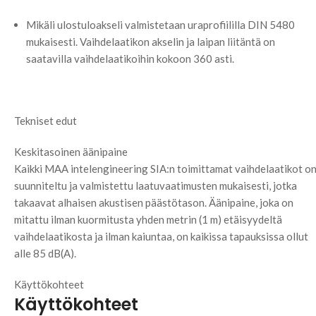
Mikäli ulostuloakseli valmistetaan uraprofiililla DIN 5480
mukaisesti. Vaihdelaatikon akselin ja laipan liitäntä on
saatavilla vaihdelaatikoihin kokoon 360 asti.
Tekniset edut
Keskitasoinen äänipaine
Kaikki MAA intelengineering SIA:n toimittamat vaihdelaatikot o
suunniteltu ja valmistettu laatuvaatimusten mukaisesti, jotka
takaavat alhaisen akustisen päästötason. Äänipaine, joka on
mitattu ilman kuormitusta yhden metrin (1 m) etäisyydeltä
vaihdelaatikosta ja ilman kaiuntaa, on kaikissa tapauksissa ollut
alle 85 dB(A).
Käyttökohteet
Käyttökohteet