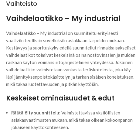
Vaihteisto
Vaihdelaatikko – My industrial
Vaihdelaatikko – My industrial on suunniteltu erityisesti
vaativiin teollisiin sovelluksiin asiakkaan tarpeiden mukaan.
Kestävyys ja suorituskyky edellä suunnitellut rinnakkaisakseliset
vaihdelaatikot toimivat keskeisinä osina nostovinssien ja muiden
raskaan käytön voimansiirtojärjestelmien yhteydessä. Jokainen
vaihdelaatikko valmistetaan vankasta teräskotelosta, joka käy
läpi jännityksenpoistokäsittelyn ja tarkan sisäisen koneistuksen,
mikä takaa luotettavuuden ja pitkän käyttöiän.
Keskeiset ominaisuudet & edut
Räätälöity suunnittelu:
Valmistettavissa yksilöllisten
asiakasvaatimusten mukaan, mikä takaa oikean kokoonpanon
jokaiseen käyttökohteeseen.