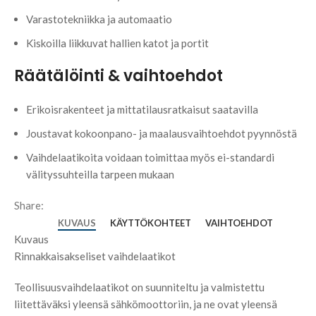
Varastotekniikka ja automaatio
Kiskoilla liikkuvat hallien katot ja portit
Räätälöinti & vaihtoehdot
Erikoisrakenteet ja mittatilausratkaisut saatavilla
Joustavat kokoonpano- ja maalausvaihtoehdot pyynnöstä
Vaihdelaatikoita voidaan toimittaa myös ei-standardi
välityssuhteilla tarpeen mukaan
Share:
KUVAUS
KÄYTTÖKOHTEET
VAIHTOEHDOT
Kuvaus
Rinnakkaisakseliset vaihdelaatikot
Teollisuusvaihdelaatikot on suunniteltu ja valmistettu
liitettäväksi yleensä sähkömoottoriin, ja ne ovat yleensä