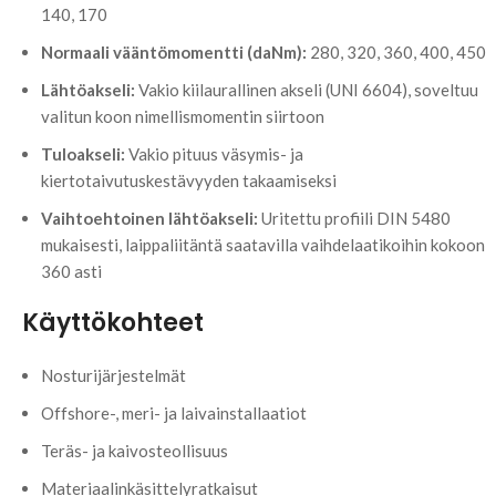
140, 170
Normaali vääntömomentti (daNm):
280, 320, 360, 400, 450
Lähtöakseli:
Vakio kiilaurallinen akseli (UNI 6604), soveltuu
valitun koon nimellismomentin siirtoon
Tuloakseli:
Vakio pituus väsymis- ja
kiertotaivutuskestävyyden takaamiseksi
Vaihtoehtoinen lähtöakseli:
Uritettu profiili DIN 5480
mukaisesti, laippaliitäntä saatavilla vaihdelaatikoihin kokoon
360 asti
Käyttökohteet
Nosturijärjestelmät
Offshore-, meri- ja laivainstallaatiot
Teräs- ja kaivosteollisuus
Materiaalinkäsittelyratkaisut