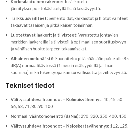
Korkealaatuinen rakenne:
Teräskotelo
jännityksenpoistokäsittelyllä lisää kestävyyttä.
Tarkkuusvaihteet:
Sementoidut, karkaistut ja hiotut vaihteet
takaavat tasaisen ja pitkäikäisen toiminnan.
Luotettavat laakerit ja tiivisteet:
Varustettu johtavien
merkkien laakereilla ja tiivisteillä optimaalisen suorituskyvyn
ja vähäisen huoltotarpeen takaamiseksi.
Alhainen melupäästö:
Suunniteltu pitämään äänipaine alle 85
dB(A) normaalikäytössä (1 metrin etäisyydellä ja ilman
kuormaa), mikä tukee työpaikan turvallisuutta ja viihtyvyyttä.
Tekniset tiedot
Välityssuhdevaihtoehdot – Kolmoisvähennys:
40, 45, 50,
56, 63, 71, 80, 90, 100
Normaali vääntömomentti (daNm):
290, 320, 350, 400, 450
Välityssuhdevaihtoehdot – Neloskertavähennys:
112, 125,