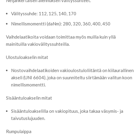
Neljänkertaisen alennuksen välityssuhteet.
Välityssuhde: 112, 125, 140, 170
Nimellismomentti (daNm): 280, 320, 360, 400, 450
Vaihdelaatikoita voidaan toimittaa myös muilla kuin yllä
mainituilla vakiovälityssuhteilla.
Ulostuloakselin mitat
Nostovaihdelaatikoiden vakioulostuloliitäntä on kiilaurallinen
akseli (UNI 6604), joka on suunniteltu siirtämään valitun koon
nimellismomentti.
Sisääntuloakselin mitat
Sisääntuloakselilla on vakiopituus, joka takaa väsymis- ja
taivutuslujuuden.
Rumpulaippa