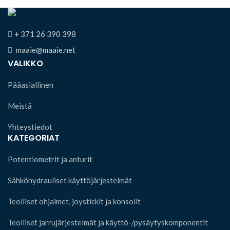
+ 371 26 390 398
maaie@maaie.net
VALIKKO
Pääasiallinen
Meistä
Yhteystiedot
KATEGORIAT
Potentiometrit ja anturit
Sähköhydrauliset käyttöjärjestelmät
Teolliset ohjaimet, joystickit ja konsolit
Teolliset jarrujärjestelmät ja käyttö-/pysäytyskomponentit