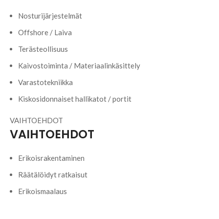
Nosturijärjestelmät
Offshore / Laiva
Terästeollisuus
Kaivostoiminta / Materiaalinkäsittely
Varastotekniikka
Kiskosidonnaiset hallikatot / portit
VAIHTOEHDOT
VAIHTOEHDOT
Erikoisrakentaminen
Räätälöidyt ratkaisut
Erikoismaalaus