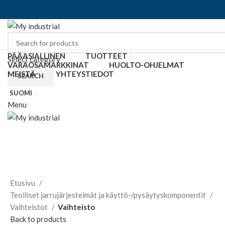
PÄÄASIALLINEN
TUOTTEET
Select category
VARAOSAMARKKINAT
HUOLTO-OHJELMAT
MEISTÄ
YHTEYSTIEDOT
SEARCH
SUOMI
Menu
Click to enlarge
Etusivu
Teolliset jarrujärjestelmät ja käyttö-/pysäytyskomponentit
Vaihteistot
Vaihteisto
Back to products