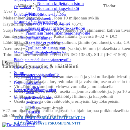
Nosturin kuljettajan istuin
Määrittely
Tiedot
Ohjausosat
Nosturin ohjausyksiköt
Akselit
1 tai 2
Ohjausosat
Ohjauspylväät offshore-käyttöön
Mekaaninen käyttöikä
Jopa 10 miljoonaa sykliä
Ohjauspaneelit
Nosturin ohjausjärjestelmät
Ohjauspylvään kytkimet
Käyttölämpötila
-40°C … +85°C
Ohjauspylväät offshore-käyttöön
Hammaspyörärajakytkimet
Suojausluokka
IP67 (päälevy ja valinnainen kahvan tiivis
Pääohjain raideliikenneajoneuvoille
Jännitesyöttö
Katso liitäntä (yleensä 9–32 V DC)
Teollisuusohjaimet
Poljinohjaimet
Lähtöliitännät
Digitaalinen, jännite (eri alueet), virta
Räätälöidyt ratkaisut
Teolliset ohjaussauvat
Teolliset ohjaussauvat
Asennussyvyys
45 mm (vakio), 60 mm (3 akselista alkaen
Master controller for rail vehicles
Teollisuusohjaimet
Toiminnallinen turvallisuus
PLd (EN ISO 13849), SIL2 (IEC 61508)
Pääohjain raideliikenneajoneuvoille
Search
Lähtökonfiguraatiot & räätälöinti
Laivaston risteilyohjain
Suomi
Kämmenotteet ohjaintikuille
Digitaalinen lähtö: kaksi suuntaviestiä ja yksi nollasijaintiviesti 
Русский
Jännitelähtö: laaja alue, redundantti ja valvottu, usean akselin tu
Poljinohjaimet
Latviešu
Virtalähtö: redundantti virhevalvonnalla ja nollauksella
English
Kannettavat ohjausyksiköt
CAN / CANopen Safety: useita laajennusvaihtoehtoja, jopa 10 aks
Eesti
Valittavissa vakio- tai räätälöidyt liittimet ja kaapelointi
Lietuvos
Ohjauspylvään kytkimet
Useita kahva- ja otinvaihtoehtoja erityisiin käyttötarpeisiin
Svenska
Polski
V27-monihakselinen teollisuusjoystick-ohjain tarjoaa poikkeuksellista 
Deutsch
sähköhydraulisiin ohjausjärjestelmiin.
Italiano
TEOLLISET JARRUJÄRJESTELMÄT JA
Français
KÄYTTÖ-/PYSÄYTYSKOMPONENTIT