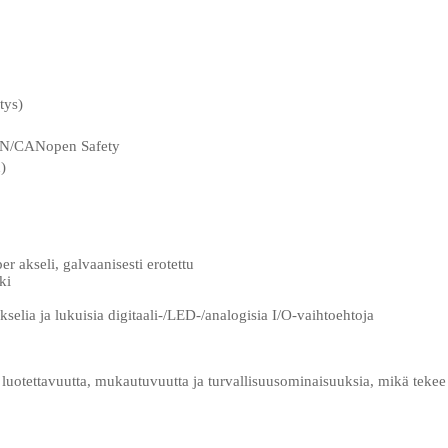
tys)
, CAN/CANopen Safety
)
per akseli, galvaanisesti erotettu
ki
elia ja lukuisia digitaali-/LED-/analogisia I/O-vaihtoehtoja
luotettavuutta, mukautuvuutta ja turvallisuusominaisuuksia, mikä tekee s