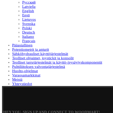
Русский
Latviešu
English
Eesti
Lietuvos
Svenska
Polski
Deutsch
Italiano
Français
Pääasiallinen
Potentiometrit ja anturit
Sähköhydrauliset käyttöjärjestelmät
Teolliset ohjaimet, joystickit ja konsolit
Teolliset jarrujärjestelmät ja käyttö-/pysäytyskomponentit
Pulttiliitoksen valvontajärjestelmä
Huolto-ohjelmat
Varaosamarkkinat
Meistä
Yhteystiedot
HEY YOU, SIGN UP AND CONNECT TO WOODMART!