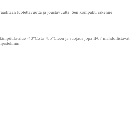
 vaaditaan luotettavuutta ja joustavuutta. Sen kompakti rakenne
lämpötila-alue -40°C:sta +85°C:een ja suojaus jopa IP67 mahdollistavat
rjestelmiin.