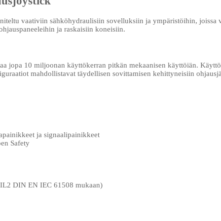
uusjoystick
niteltu vaativiin sähköhydraulisiin sovelluksiin ja ympäristöihin, joissa
ohjauspaneeleihin ja raskaisiin koneisiin.
akaa jopa 10 miljoonan käyttökerran pitkän mekaanisen käyttöiän. Käyttö
guraatiot mahdollistavat täydellisen sovittamisen kehittyneisiin ohjausjä
ainikkeet ja signaalipainikkeet
pen Safety
, SIL2 DIN EN IEC 61508 mukaan)