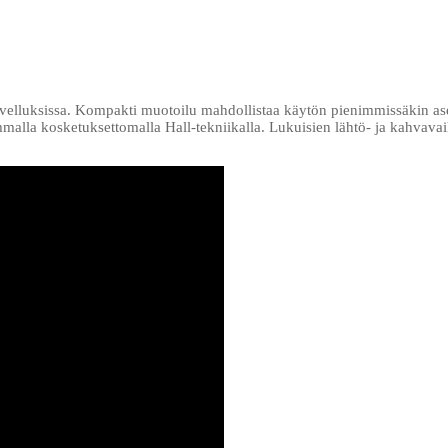
velluksissa. Kompakti muotoilu mahdollistaa käytön pienimmissäkin asenn
mmalla kosketuksettomalla Hall-tekniikalla. Lukuisien lähtö- ja kahvavai