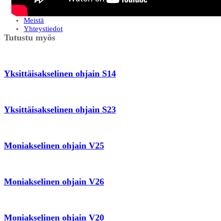
Varaosamarkkinat
Huolto-ohjelmat
Meistä
Yhteystiedot
Tutustu myös
Yksittäisakselinen ohjain S14
Yksittäisakselinen ohjain S23
Moniakselinen ohjain V25
Moniakselinen ohjain V26
Moniakselinen ohjain V20