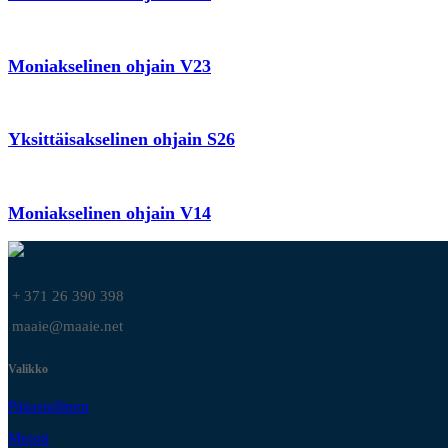
Moniakselinen ohjain V23
Yksittäisakselinen ohjain S26
Moniakselinen ohjain V14
+ 371 26 390 398
maaie@maaie.net
Valikko
Pääasiallinen
Meistä