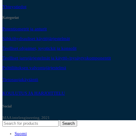
Yhteystiedot
Kategoriat
Potentiometrit ja anturit
Sähköhydrauliset käyttöjärjestelmät
Teolliset ohjaimet, joystickit ja konsolit
Teolliset jarrujärjestelmät ja käyttö-/pysäytyskomponentit
Pulttiliitoksen valvontajärjestelmä
Tietosuojakäytäntö
KOULUTUS JA HARJOITTELU
Social
MAA intelengineering, 2021
Search
Suomi