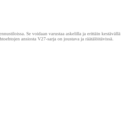
ustiloissa. Se voidaan varustaa askelilla ja erittäin kestävällä
htoehtojen ansiosta V27-sarja on joustava ja räätälöitävissä.