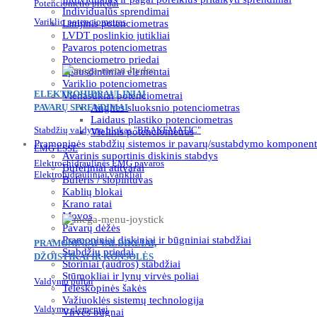
Potenciometro priedai
Individualūs sprendimai
Variklio potenciometras
Linijinis potenciometras
LVDT poslinkio jutikliai
Pavaros potenciometras
Potenciometro priedai
Spausdintiniai elementai
Variklio potenciometras
ELEKTROHIDRAULINIAI
Vienasūkiai potenciometrai
PAVARŲ SPRENDIMAI
Anglies sluoksnio potenciometras
Laidaus plastiko potenciometras
Stabdžių valdymo blokas "BRAKEMATIC"
Vielinis potenciometras
Pramoninės stabdžių sistemos ir pavarų/sustabdymo komponent
EMG ESSE
Avarinis suportinis diskinis stabdys
Elektrochidraulinės EMG pavaros
Buferiniai atitvarai
Elektrohidrauliniai varikliai
Buferis / slopintuvas
Kablių blokai
Krano ratai
Movos
Pavarų dėžės
Pramoniniai diskiniai ir būgniniai stabdžiai
PRAMONINIAI VALDIKLIAI,
Stabdžių priedai
DŽOISTIKAI IR KONSOLĖS
Storiniai (audros) stabdžiai
Stūmokliai ir lynų virvės poliai
Valdymo pultai
Teleskopinės šakės
Važiuoklės sistemų technologija
Valdymo elementai
Virvės būgnai