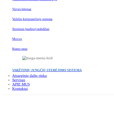
Virvės būgnai
Volelių kreipiančiųjų sistema
Storiniai (audros) stabdžiai
Movos
Krano ratai
VARŽTINIŲ JUNGČIŲ STEBĖJIMO SISTEMA
Atsarginių dalių rinka
Servisas
APIE MUS
Kontaktai
Click to enlarge