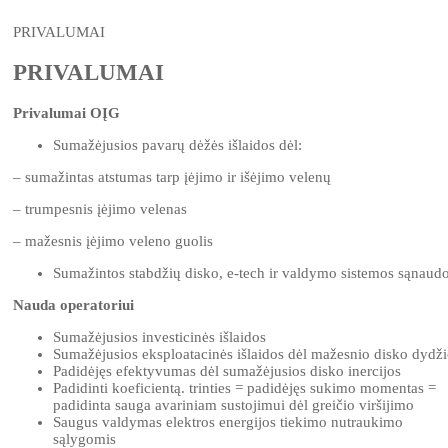
PRIVALUMAI
PRIVALUMAI
Privalumai OĮG
Sumažėjusios pavarų dėžės išlaidos dėl:
– sumažintas atstumas tarp įėjimo ir išėjimo velenų
– trumpesnis įėjimo velenas
– mažesnis įėjimo veleno guolis
Sumažintos stabdžių disko, e-tech ir valdymo sistemos sąnaud
Nauda operatoriui
Sumažėjusios investicinės išlaidos
Sumažėjusios eksploatacinės išlaidos dėl mažesnio disko dydž
Padidėjęs efektyvumas dėl sumažėjusios disko inercijos
Padidinti koeficientą. trinties = padidėjęs sukimo momentas =
padidinta sauga avariniam sustojimui dėl greičio viršijimo
Saugus valdymas elektros energijos tiekimo nutraukimo
sąlygomis