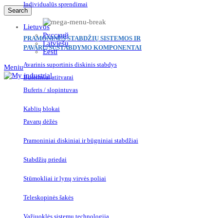
Individualūs sprendimai
Search
Lietuvos
Русский
PRAMONINĖS STABDŽIŲ SISTEMOS IR
Latviešu
PAVARŲ/SUSTABDYMO KOMPONENTAI
Eesti
Avarinis suportinis diskinis stabdys
Meniu
Buferiniai atitvarai
Buferis / slopintuvas
Kablių blokai
Pavarų dėžės
Pramoniniai diskiniai ir būgniniai stabdžiai
Stabdžių priedai
Stūmokliai ir lynų virvės poliai
Teleskopinės šakės
Važiuoklės sistemų technologija