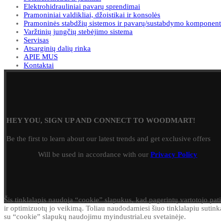
Elektrohidrauliniai pavarų sprendimai
Pramoniniai valdikliai, džoistikai ir konsolės
Pramoninės stabdžių sistemos ir pavarų/sustabdymo komponent
Varžtinių jungčių stebėjimo sistema
Servisas
Atsarginių dalių rinka
APIE MUS
Kontaktai
HEY YOU, SIGN UP AND CONNECT TO WOODMART!
Be the first to learn about our latest trends and get exclusive offers
Will be used in accordance with our
Privacy Policy
Šis tinklalapis naudoja “cookie” slapukus, kad pagerintų vartotojo pati
ir optimizuotų jo veikimą. Toliau naudodamiesi šiuo tinklalapiu sutink
su “cookie” slapukų naudojimu myindustrial.eu svetainėje.