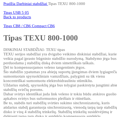
Pradžia
Darbiniai stabdžiai
Tipas TEXU 800-1000
Tipas USB 5 05
Back to products
Tipas CB8 / CB6 Compact CB6
Tipas TEXU 800-1000
DISKINIAI STABDŽIAI- TEXU tipas
TEXU serijos stabdžiai yra dvigubo veikimo diskiniai stabdžiai, kurie
veikia pagal įprasto būgninio stabdžio nurodymą. Stabdymo jėga bus
perduodama į stabdžių diską dviem simetriškais taškais.
Dėl to kompensuojamos veleno tangentinės jėgos.
Šio stabdžio ypatumas yra abiejų suportų įjungimas dviem lygiagreči
sumontuotais spyruokliniais vamzdžiais, palyginti su tik vienu
koncentriškai sumontuotu elektrohidrauliniu stūmikliu.
Uždarius stabdį, spyruoklių jėga bus tolygiai paskirstyta jungtimi ab
stabdžių svirčių poroms.
Dabar svirtys identiškai juda link veleno ir tokiu būdu atskiros guolio
apkabos svirtys bus suformuotos pleištais ir ritinėliais.
Be to, stabdis turi stabdžių svirties sukimo sinchronizatorių, kuris
atidarius stabdį garantuoja sinchronizuotą, vienodą tarpą tarp stabdži
disko ir visų 4 stabdžių trinkelių. Stabdžių trinkelių susidėvėjimą ir
didėjantį tarpą tarp disko ir antdėklo kompensuoja antdėklų