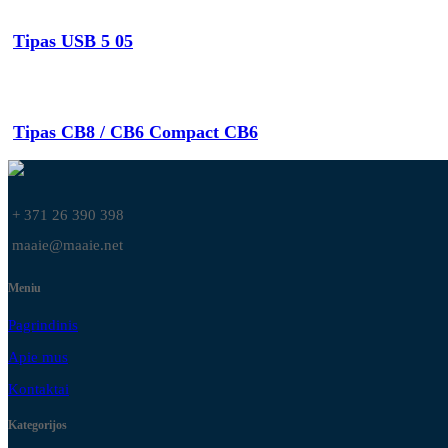
Tipas USB 5 05
Tipas CB8 / CB6 Compact CB6
+ 371 26 390 398
maaie@maaie.net
Meniu
Pagrindinis
Apie mus
Kontaktai
Kategorijos