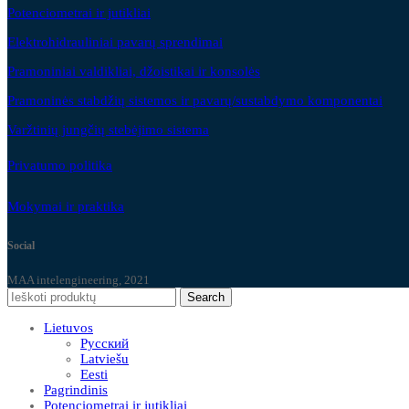
Potenciometrai ir jutikliai
Elektrohidrauliniai pavarų sprendimai
Pramoniniai valdikliai, džoistikai ir konsolės
Pramoninės stabdžių sistemos ir pavarų/sustabdymo komponentai
Varžtinių jungčių stebėjimo sistema
Privatumo politika
Mokymai ir praktika
Social
MAA intelengineering, 2021
Search
Lietuvos
Русский
Latviešu
Eesti
Pagrindinis
Potenciometrai ir jutikliai