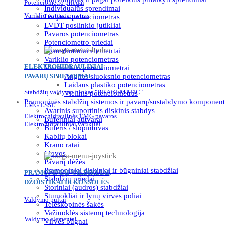
Potenciometro priedai
Individualūs sprendimai
Variklio potenciometras
Linijinis potenciometras
LVDT poslinkio jutikliai
Pavaros potenciometras
Potenciometro priedai
Spausdintiniai elementai
Variklio potenciometras
ELEKTROHIDRAULINIAI
Vienasūkiai potenciometrai
PAVARŲ SPRENDIMAI
Anglies sluoksnio potenciometras
Laidaus plastiko potenciometras
Stabdžių valdymo blokas "BRAKEMATIC"
Vielinis potenciometras
Pramoninės stabdžių sistemos ir pavarų/sustabdymo komponent
EMG ESSE
Avarinis suportinis diskinis stabdys
Elektrochidraulinės EMG pavaros
Buferiniai atitvarai
Elektrohidrauliniai varikliai
Buferis / slopintuvas
Kablių blokai
Krano ratai
Movos
Pavarų dėžės
Pramoniniai diskiniai ir būgniniai stabdžiai
PRAMONINIAI VALDIKLIAI,
Stabdžių priedai
DŽOISTIKAI IR KONSOLĖS
Storiniai (audros) stabdžiai
Stūmokliai ir lynų virvės poliai
Valdymo pultai
Teleskopinės šakės
Važiuoklės sistemų technologija
Valdymo elementai
Virvės būgnai