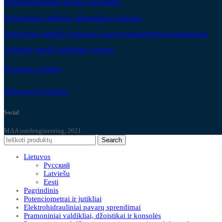
Elektrohidrauliniai pavarų sprendimai
Pramoniniai valdikliai, džoistikai ir konsolės
Pramoninės stabdžių sistemos ir pavarų/sustabdymo komponentai
Varžtinių jungčių stebėjimo sistema
Privatumo politika
Mokymai ir praktika
Social
MAA intelengineering, 2021
Search
Lietuvos
Русский
Latviešu
Eesti
Pagrindinis
Potenciometrai ir jutikliai
Elektrohidrauliniai pavarų sprendimai
Pramoniniai valdikliai, džoistikai ir konsolės