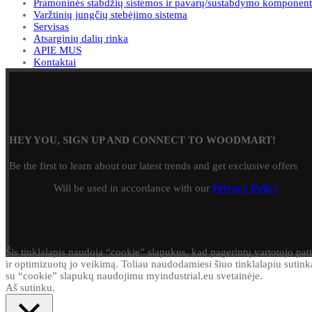
Pramoninės stabdžių sistemos ir pavarų/sustabdymo komponent
Varžtinių jungčių stebėjimo sistema
Servisas
Atsarginių dalių rinka
APIE MUS
Kontaktai
HEY YOU, SIGN UP AND CONNECT TO WOODMART!
Be the first to learn about our latest trends and get exclusive offers
Will be used in accordance with our
Privacy Policy
Šis tinklalapis naudoja “cookie” slapukus, kad pagerintų vartotojo pati
ir optimizuotų jo veikimą. Toliau naudodamiesi šiuo tinklalapiu sutink
su “cookie” slapukų naudojimu myindustrial.eu svetainėje.
Aš sutinku.