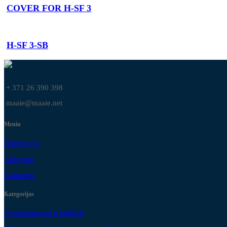
COVER FOR H-SF 3
H-SF 3-SB
+ 371 26 390 398
maaie@maaie.net
Meniu
Pagrindinis
Apie mus
Kontaktai
Kategorijos
Potenciometrai ir jutikliai