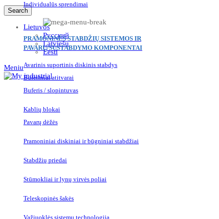
Individualūs sprendimai
Search
Lietuvos
Русский
PRAMONINĖS STABDŽIŲ SISTEMOS IR
Latviešu
PAVARŲ/SUSTABDYMO KOMPONENTAI
Eesti
Avarinis suportinis diskinis stabdys
Meniu
Buferiniai atitvarai
Buferis / slopintuvas
Kablių blokai
Pavarų dėžės
Pramoniniai diskiniai ir būgniniai stabdžiai
Stabdžių priedai
Stūmokliai ir lynų virvės poliai
Teleskopinės šakės
Važiuoklės sistemų technologija