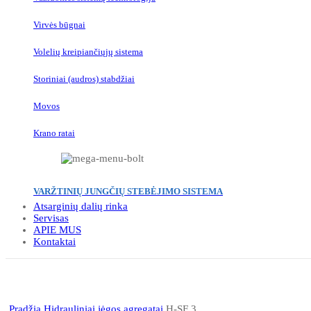
Virvės būgnai
Volelių kreipiančiųjų sistema
Storiniai (audros) stabdžiai
Movos
Krano ratai
VARŽTINIŲ JUNGČIŲ STEBĖJIMO SISTEMA
Atsarginių dalių rinka
Servisas
APIE MUS
Kontaktai
Click to enlarge
Pradžia
Hidrauliniai jėgos agregatai
H-SF 3