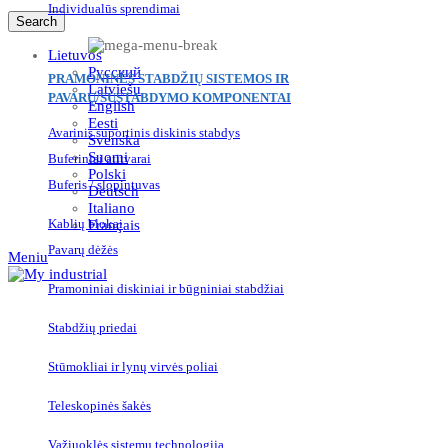
Individualūs sprendimai
Search
Lietuvos
Русский
PRAMONINĖS STABDŽIŲ SISTEMOS IR
Latviešu
PAVARŲ/SUSTABDYMO KOMPONENTAI
English
Eesti
Avarinis suportinis diskinis stabdys
Svenska
Suomi
Buferiniai atitvarai
Polski
Buferis / slopintuvas
Deutsch
Italiano
Kablių blokai
Français
Pavarų dėžės
Meniu
Pramoniniai diskiniai ir būgniniai stabdžiai
Stabdžių priedai
Stūmokliai ir lynų virvės poliai
Teleskopinės šakės
Važiuoklės sistemų technologija