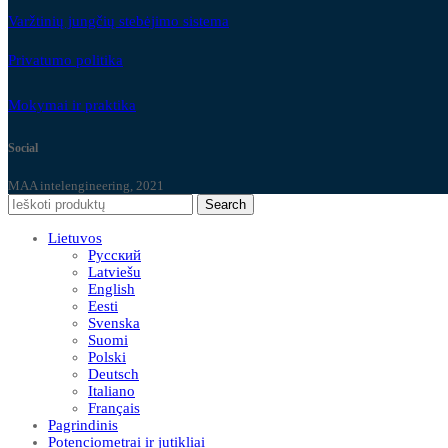
Varžtinių jungčių stebėjimo sistema
Privatumo politika
Mokymai ir praktika
Social
MAA intelengineering, 2021
Search
Lietuvos
Русский
Latviešu
English
Eesti
Svenska
Suomi
Polski
Deutsch
Italiano
Français
Pagrindinis
Potenciometrai ir jutikliai