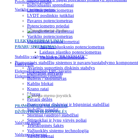
Potenciometro priedai
Individualūs sprendimai
Variklio potenciometras
Linijinis potenciometras
LVDT poslinkio jutikliai
Pavaros potenciometras
Potenciometro priedai
Spausdintiniai elementai
Variklio potenciometras
ELEKTROHIDRAULINIAI
Vienasūkiai potenciometrai
PAVARŲ SPRENDIMAI
Anglies sluoksnio potenciometras
Laidaus plastiko potenciometras
Stabdžių valdymo blokas "BRAKEMATIC"
Vielinis potenciometras
Pramoninės stabdžių sistemos ir pavarų/sustabdymo komponent
EMG ESSE
Avarinis suportinis diskinis stabdys
Elektrochidraulinės EMG pavaros
Buferiniai atitvarai
Elektrohidrauliniai varikliai
Buferis / slopintuvas
Kablių blokai
Krano ratai
Movos
Pavarų dėžės
Pramoniniai diskiniai ir būgniniai stabdžiai
PRAMONINIAI VALDIKLIAI,
Stabdžių priedai
DŽOISTIKAI IR KONSOLĖS
Storiniai (audros) stabdžiai
Stūmokliai ir lynų virvės poliai
Valdymo pultai
Teleskopinės šakės
Važiuoklės sistemų technologija
Valdymo elementai
Virvės būgnai