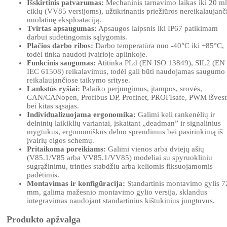
Išskirtinis patvarumas:
Mechaninis tarnavimo laikas iki 20 ml
ciklų (VV85 versijoms), užtikrinantis priežiūros nereikalaujanč
nuolatinę eksploataciją.
Tvirtas apsaugumas:
Apsaugos laipsnis iki IP67 patikimam
darbui sudėtingomis sąlygomis.
Plačios darbo ribos:
Darbo temperatūra nuo -40°C iki +85°C,
todėl tinka naudoti įvairioje aplinkoje.
Funkcinis saugumas:
Atitinka PLd (EN ISO 13849), SIL2 (EN
IEC 61508) reikalavimus, todėl gali būti naudojamas saugumo
reikalaujančiose taikymo srityse.
Lankstūs ryšiai:
Palaiko perjungimus, įtampos, srovės,
CAN/CANopen, Profibus DP, Profinet, PROFIsafe, PWM išvest
bei kitas sąsajas.
Individualizuojama ergonomika:
Galimi keli rankenėlių ir
delninių laikiklių variantai, įskaitant „deadman” ir signalinius
mygtukus, ergonomiškus delno sprendimus bei pasirinkimą iš
įvairių eigos schemų.
Pritaikoma poreikiams:
Galimi vienos arba dviejų ašių
(V85.1/V85 arba VV85.1/VV85) modeliai su spyruokliniu
sugrąžinimu, trinties stabdžiu arba keliomis fiksuojamomis
padėtimis.
Montavimas ir konfigūracija:
Standartinis montavimo gylis 7
mm, galima mažesnio montavimo gylio versija, sklandus
integravimas naudojant standartinius kištukinius jungtuvus.
Produkto apžvalga