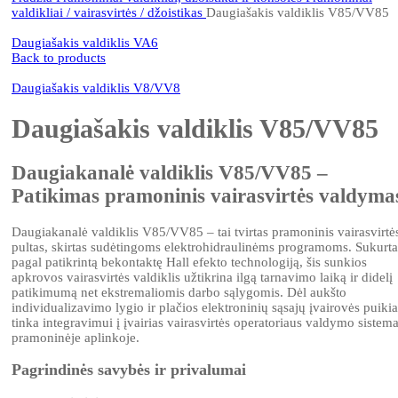
valdikliai / vairasvirtės / džoistikas
Daugiašakis valdiklis V85/VV85
Daugiašakis valdiklis VA6
Back to products
Daugiašakis valdiklis V8/VV8
Daugiašakis valdiklis V85/VV85
Daugiakanalė valdiklis V85/VV85 –
Patikimas pramoninis vairasvirtės valdyma
Daugiakanalė valdiklis V85/VV85 – tai tvirtas pramoninis vairasvirtė
pultas, skirtas sudėtingoms elektrohidraulinėms programoms. Sukurta
pagal patikrintą bekontaktę Hall efekto technologiją, šis sunkios
apkrovos vairasvirtės valdiklis užtikrina ilgą tarnavimo laiką ir didelį
patikimumą net ekstremaliomis darbo sąlygomis. Dėl aukšto
individualizavimo lygio ir plačios elektroninių sąsajų įvairovės puikia
tinka integravimui į įvairias vairasvirtės operatoriaus valdymo sistem
pramoninėje aplinkoje.
Pagrindinės savybės ir privalumai