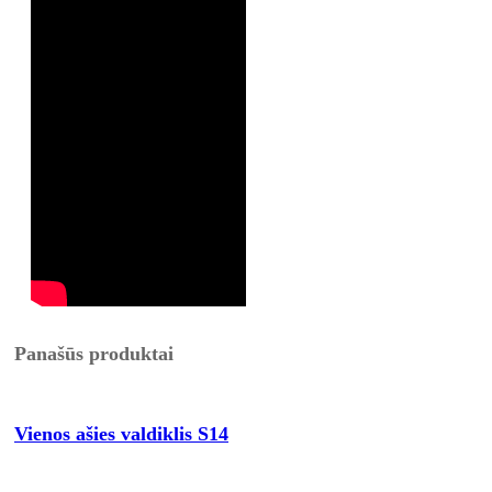
Panašūs produktai
Vienos ašies valdiklis S14