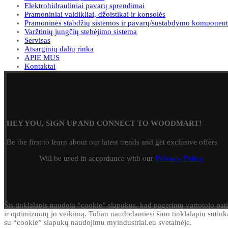
Elektrohidrauliniai pavarų sprendimai
Pramoniniai valdikliai, džoistikai ir konsolės
Pramoninės stabdžių sistemos ir pavarų/sustabdymo komponent
Varžtinių jungčių stebėjimo sistema
Servisas
Atsarginių dalių rinka
APIE MUS
Kontaktai
HEY YOU, SIGN UP AND CONNECT TO WOODMART!
Be the first to learn about our latest trends and get exclusive offers
Will be used in accordance with our
Privacy Policy
Šis tinklalapis naudoja “cookie” slapukus, kad pagerintų vartotojo pati
ir optimizuotų jo veikimą. Toliau naudodamiesi šiuo tinklalapiu sutink
su “cookie” slapukų naudojimu myindustrial.eu svetainėje.