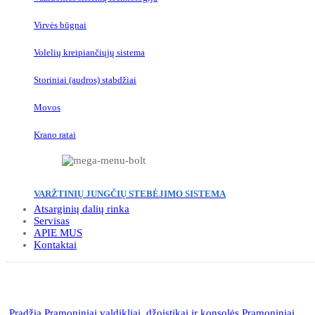
Virvės būgnai
Volelių kreipiančiųjų sistema
Storiniai (audros) stabdžiai
Movos
Krano ratai
VARŽTINIŲ JUNGČIŲ STEBĖJIMO SISTEMA
Atsarginių dalių rinka
Servisas
APIE MUS
Kontaktai
Click to enlarge
Pradžia
Pramoniniai valdikliai, džoistikai ir konsolės
Pramoniniai