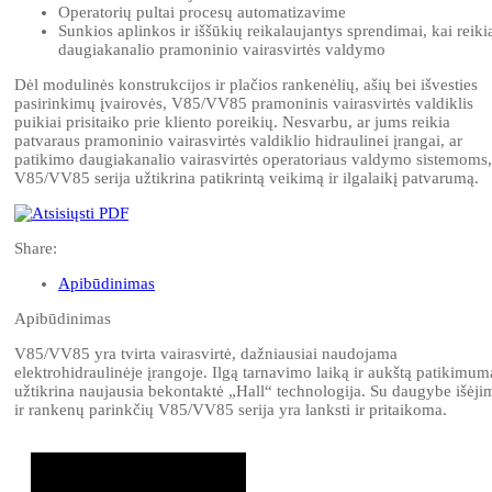
Operatorių pultai procesų automatizavime
Sunkios aplinkos ir iššūkių reikalaujantys sprendimai, kai reiki
daugiakanalio pramoninio vairasvirtės valdymo
Dėl modulinės konstrukcijos ir plačios rankenėlių, ašių bei išvesties
pasirinkimų įvairovės, V85/VV85 pramoninis vairasvirtės valdiklis
puikiai prisitaiko prie kliento poreikių. Nesvarbu, ar jums reikia
patvaraus pramoninio vairasvirtės valdiklio hidraulinei įrangai, ar
patikimo daugiakanalio vairasvirtės operatoriaus valdymo sistemoms,
V85/VV85 serija užtikrina patikrintą veikimą ir ilgalaikį patvarumą.
Share:
Apibūdinimas
Apibūdinimas
V85/VV85 yra tvirta vairasvirtė, dažniausiai naudojama
elektrohidraulinėje įrangoje. Ilgą tarnavimo laiką ir aukštą patikimum
užtikrina naujausia bekontaktė „Hall“ technologija. Su daugybe išėji
ir rankenų parinkčių V85/VV85 serija yra lanksti ir pritaikoma.