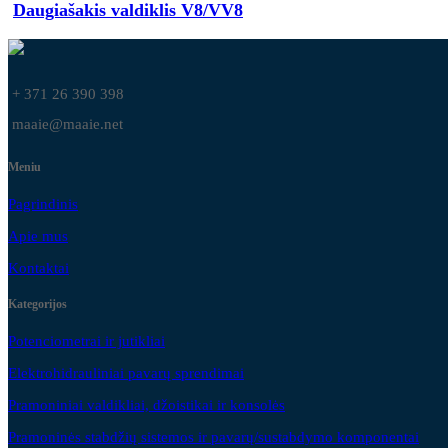
Daugiašakis valdiklis V8/VV8
+ 371 26 390 398
maaie@maaie.net
Meniu
Pagrindinis
Apie mus
Kontaktai
Kategorijos
Potenciometrai ir jutikliai
Elektrohidrauliniai pavarų sprendimai
Pramoniniai valdikliai, džoistikai ir konsolės
Pramoninės stabdžių sistemos ir pavarų/sustabdymo komponentai