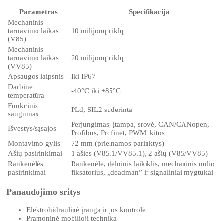
Parametras
Specifikacija
Mechaninis
tarnavimo laikas
10 milijonų ciklų
(V85)
Mechaninis
tarnavimo laikas
20 milijonų ciklų
(VV85)
Apsaugos laipsnis
Iki IP67
Darbinė
-40°C iki +85°C
temperatūra
Funkcinis
PLd, SIL2 suderinta
saugumas
Perjungimas, įtampa, srovė, CAN/CANopen,
Išvestys/sąsajos
Profibus, Profinet, PWM, kitos
Montavimo gylis
72 mm (prieinamos parinktys)
Ašių pasirinkimai
1 ašies (V85.1/VV85.1), 2 ašių (V85/VV85)
Rankenėlės
Rankenėlė, delninis laikiklis, mechaninis nulio
pasirinkimai
fiksatorius, „deadman” ir signaliniai mygtukai
Panaudojimo sritys
Elektrohidraulinė įranga ir jos kontrolė
Pramoninė mobilioji technika