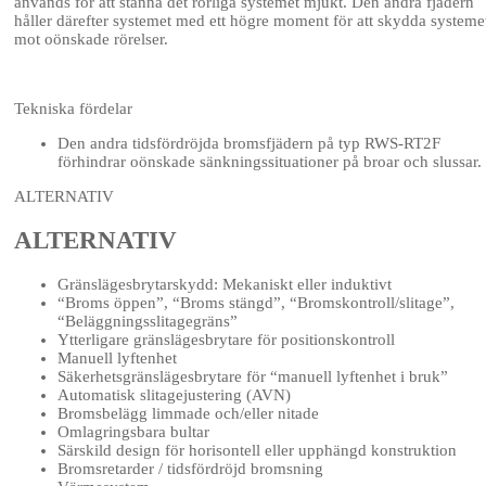
används för att stanna det rörliga systemet mjukt. Den andra fjädern
håller därefter systemet med ett högre moment för att skydda systeme
mot oönskade rörelser.
Tekniska fördelar
Den andra tidsfördröjda bromsfjädern på typ RWS-RT2F
förhindrar oönskade sänkningssituationer på broar och slussar.
ALTERNATIV
ALTERNATIV
Gränslägesbrytarskydd: Mekaniskt eller induktivt
“Broms öppen”, “Broms stängd”, “Bromskontroll/slitage”,
“Beläggningsslitagegräns”
Ytterligare gränslägesbrytare för positionskontroll
Manuell lyftenhet
Säkerhetsgränslägesbrytare för “manuell lyftenhet i bruk”
Automatisk slitagejustering (AVN)
Bromsbelägg limmade och/eller nitade
Omlagringsbara bultar
Särskild design för horisontell eller upphängd konstruktion
Bromsretarder / tidsfördröjd bromsning