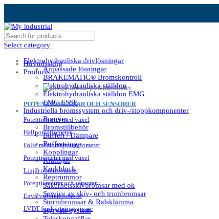
Select category
Elektrohydrauliska drivlösningar
Huvudsaklig
Anpassade lösningar
Products
BRAKEMATIC® Bromskontroll
Elektrohydrauliska ställdon
Elektrohydrauliska ställdon EMG
EMG ESSE
POTENTIOMETRAR OCH SENSORER
Industriella bromssystem och driv-/stoppkomponenter
Boggier
Potentiometer med växel
Bromstillbehör
Hallpotentiometer
Buffert / Dämpare
Buffertstopp
Folie membranpotentiometer
Kopplingar
Potentiometer med växel
Kranhjul
Krokblock
Linjär potentiometer
Reptrummor
Potentiometrar och sensorer
Säkerhetsskivbromsar med ok
Service av skiv- och trumbromsar
Envarvspotentiometer
Stormbromsar & Rälsklämma
LVDT förskjutningsgivare
Styrvals-system
Teleskopgafflar