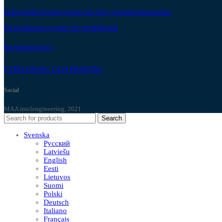
Industriella bromssystem och driv-/stoppkomponenter
Övervakningssystem för bultförband
Integritetspolicy
UTBILDNING OCH PRAKTIK
Social
MAA intelengineering, 2021
Search
Svenska
Русский
Latviešu
English
Eesti
Lietuvos
Suomi
Polski
Deutsch
Italiano
Français