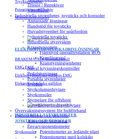
Tryckta element
Trissor / Repskivor
Potentiometertillbehör
Växellådor
Industriella styrenheter, joysticks och konsoler
Motorpotentiometer
Anpassade lösningar
Handstöd för joysticks
Huvudstyrenhet för spårfordon
Industriella joysticks
Industriella styrsystem
Kranstyrsystem
ELEKTROHYDRAULISKA DRIVLÖSNINGAR
Fjärrstyrd operatörsstation ROS
Kranförarstol
BRAKEMATIC® Bromskontroll
Kranstyrningsenheter
EMG ESSE
Naval kryssningskontroller
Pedalstyrningar
Elektrohydrauliska ställdon EMG
Portabla styrenheter
Elektrohydrauliska ställdon
Styrdon
Styrkolumnsbrytare
Styrkonsoler
Styrpelare för offshore
Växellådsgränslägesbrytare
Övervakningssystem för bultförband
INDUSTRIELLA STYRENHETER,
Potentiometrar och sensorer
JOYSTICKS OCH KONSOLER
Anpassade lösningar
Envarvspotentiometer
Potentiometer av ledande plast
Styrkonsoler
Potentiometer med kolskikt