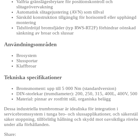
Valfria gränslägesbrytare för positionskontroll och
slitageövervakning
Automatisk slitagejustering (AVN) som tillval
Särskild konstruktion tillgänglig för horisontell eller upphängd
montering
Tidsfördröjd bromsfjäder (typ RWS-RT2F) förhindrar oönskad
sänkning av broar och slussar
Användningsområden
Brosystem
Slussportar
Klaffbroar
Tekniska specifikationer
Bromsmoment: upp till 5 000 Nm (standardversion)
DIN-storlekar (trumdiameter): 200, 250, 315, 400L, 400V, 500
Material: pinnar av rostfritt stål, organiska belägg
Dessa industriella trumbromsar är idealiska för integration i
servicebromssystem i tunga bro- och slussapplikationer, och säkerstäl
säker stoppning, tillförlitlig hållning och skydd mot oavsiktliga rörels
under alla förhållanden.
Share: