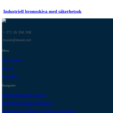
Industriell bromsskiva med säkerhetsok
+ 371 26 390 398
maaie@maaie.net
Meny
Huvudsaklig
Om oss
Kontakter
Kategorier
Potentiometrar och sensorer
Elektrohydrauliska drivlösningar
Industriella styrenheter, joysticks och konsoler