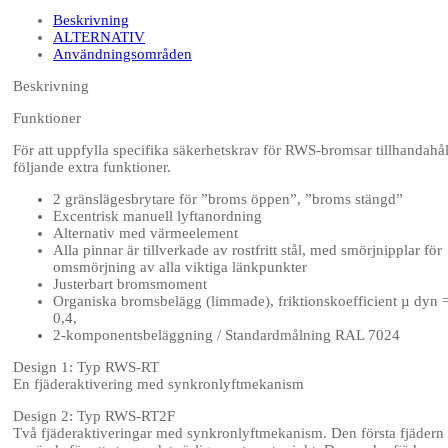
Beskrivning
ALTERNATIV
Användningsområden
Beskrivning
Funktioner
För att uppfylla specifika säkerhetskrav för RWS-bromsar tillhandahål
följande extra funktioner.
2 gränslägesbrytare för ”broms öppen”, ”broms stängd”
Excentrisk manuell lyftanordning
Alternativ med värmeelement
Alla pinnar är tillverkade av rostfritt stål, med smörjnipplar för
omsmörjning av alla viktiga länkpunkter
Justerbart bromsmoment
Organiska bromsbelägg (limmade), friktionskoefficient µ dyn 
0,4,
2-komponentsbeläggning / Standardmålning RAL 7024
Design 1: Typ RWS-RT
En fjäderaktivering med synkronlyftmekanism
Design 2: Typ RWS-RT2F
Två fjäderaktiveringar med synkronlyftmekanism. Den första fjädern