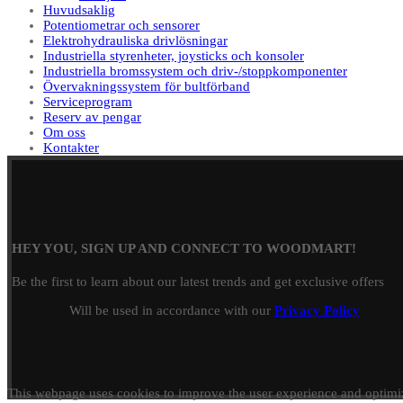
Huvudsaklig
Potentiometrar och sensorer
Elektrohydrauliska drivlösningar
Industriella styrenheter, joysticks och konsoler
Industriella bromssystem och driv-/stoppkomponenter
Övervakningssystem för bultförband
Serviceprogram
Reserv av pengar
Om oss
Kontakter
HEY YOU, SIGN UP AND CONNECT TO WOODMART!
Be the first to learn about our latest trends and get exclusive offers
Will be used in accordance with our
Privacy Policy
This webpage uses cookies to improve the user experience and optimi