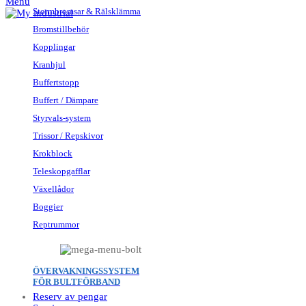
Menu
Stormbromsar & Rälsklämma
Bromstillbehör
Kopplingar
Kranhjul
Buffertstopp
Buffert / Dämpare
Styrvals-system
Trissor / Repskivor
Krokblock
Teleskopgafflar
Växellådor
Boggier
Reptrummor
ÖVERVAKNINGSSYSTEM
FÖR BULTFÖRBAND
Reserv av pengar