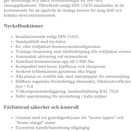
ger tillförlitliga och säkra bromslösningar för bro- och
slussapplikationer. Tillverkade enligt DIN 15435-standarder, är de
konstruerade för att uppfylla de stränga kraven för tung drift och
kritiska servicebromssystem.
Nyckelfunktioner
Installationsmått enligt DIN 15435
Standarddrift med tryckdon
En- eller tvåfjädrad bromssystemkonfiguration
Tvåstegs bromsning med tidsfördröjning (för tvåfjädrad versio
Automatisk aktivering vid strömavbrott
Justerbart bromsmoment upp till 5 000 Nm
Kompatibel med broar, klaffbroar och slussportar
Synkron lyftmekanism garanterar lika frigap
Alla pinnar av rostfritt stål, med smörjnipplar för omsmörjning
Hållbara organiska bromsbelägg (limmade), friktionskoefficien
dyn = 0,4
Tvåkomponentsbeläggning, standardmålning RAL 7024
Valfri uppvärmning för användning i kalla miljöer
Förbättrad säkerhet och kontroll
Utrustad med två gränslägesbrytare för ”broms öppen” och
”broms stängd” status
Excentrisk handlyftanordning tillgänglig