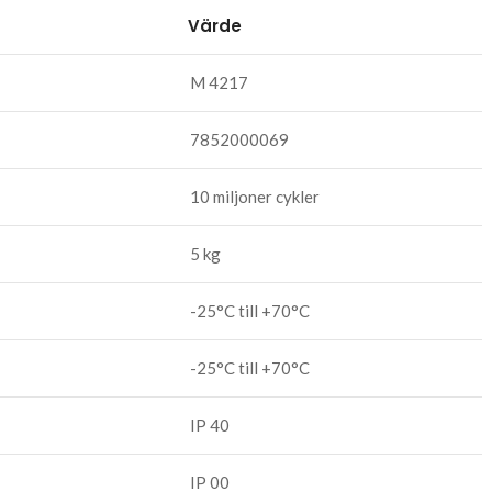
Värde
M 4217
7852000069
10 miljoner cykler
5 kg
-25°C till +70°C
-25°C till +70°C
IP 40
IP 00