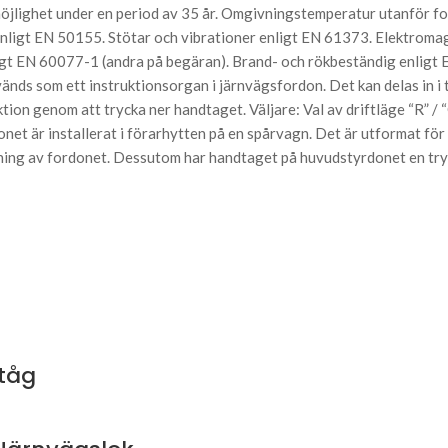
öjlighet under en period av 35 år. Omgivningstemperatur utanför fo
igt EN 50155. Stötar och vibrationer enligt EN 61373. Elektromagn
 EN 60077-1 (andra på begäran). Brand- och rökbeständig enligt EN
nds som ett instruktionsorgan i järnvägsfordon. Det kan delas in 
n genom att trycka ner handtaget. Väljare: Val av driftläge “R” / “
donet är installerat i förarhytten på en spårvagn. Det är utformat f
sning av fordonet. Dessutom har handtaget på huvudstyrdonet en t
ltåg