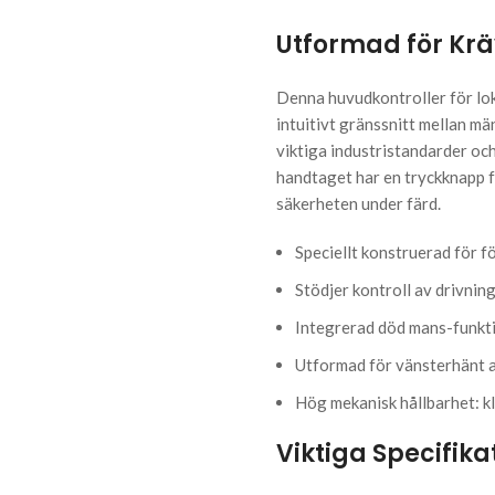
Utformad för Kr
Denna huvudkontroller för lok
intuitivt gränssnitt mellan m
viktiga industristandarder och
handtaget har en tryckknapp f
säkerheten under färd.
Speciellt konstruerad för f
Stödjer kontroll av drivni
Integrerad död mans-funkt
Utformad för vänsterhänt 
Hög mekanisk hållbarhet: kl
Viktiga Specifika