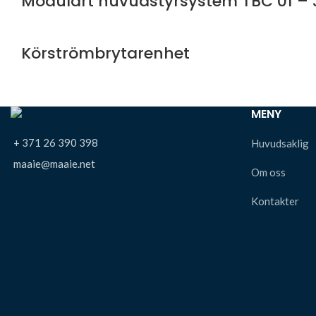
Modulärt huvudstyrsystem TBC 01 – 
Körströmbrytarenhet
MENY
+ 371 26 390 398
Huvudsaklig
maaie@maaie.net
Om oss
Kontakter